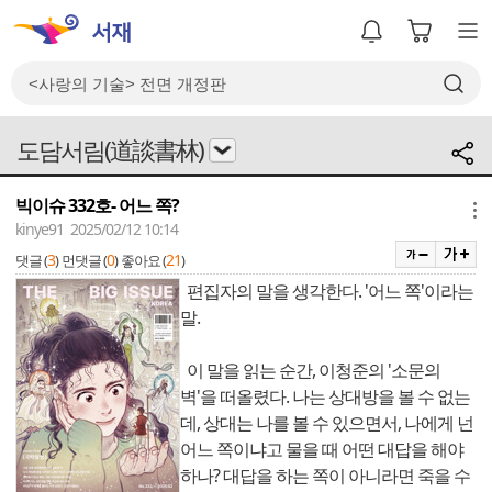
도담서림(道談書林)
빅이슈 332호- 어느 쪽?
메뉴
kinye91 2025/02/12 10:14
3
0
21
댓글 (
)
먼댓글 (
)
좋아요 (
)
편집자의 말을 생각한다. '어느 쪽'이라는
말.
이 말을 읽는 순간, 이청준의 '소문의
벽'을 떠올렸다. 나는 상대방을 볼 수 없는
데, 상대는 나를 볼 수 있으면서, 나에게 넌
어느 쪽이냐고 물을 때 어떤 대답을 해야
하나? 대답을 하는 쪽이 아니라면 죽을 수