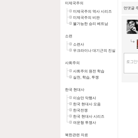
미제국주의
먼댓글 주
미제국주의 역사 시리즈
미제국주의 비판
불가능한 승리 베트남
소련
소련사
우크라이나 대기근의 진실
사회주의
사회주의 원전 학습
실천, 학습, 투쟁
한국 현대사
이승만 악행사
한국 현대사 모음
한국전쟁
한국 현대사 시리즈
여운형 투쟁사
북한관련 자료