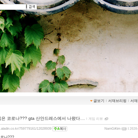
글보기
ｌ
서재브리핑
ｌ
서재
집은 코로나??? gta 산안드레스에서 나왔다....
ｌ
게임 리뷰
og.aladin.co.kr/759779161/12028939
NamGiKim
(
) l 2020
코로나???