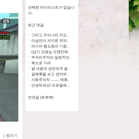
선택된 마이리스트가 없습니
다.
최근 댓글
그리고 우리나라 지도..
이승만이 저지른 죄악..
러시아 혐오증의 기원..
(남기 선생님 오랜만에..
주저리주저리 일방적인..
북으로 가라
글 내용과 상반되게 글..
글목록들 보고 경악하..
사회주의자 ㅡㅡ; 에휴..
안녕하세요! 프로필에 ..
먼댓글 (트랙백)
ｌ
찜하기