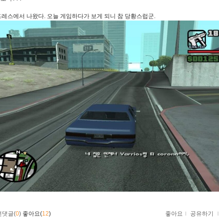
안드레스에서 나왔다. 오늘 게임하다가 보게 되니 참 당황스럽군.
먼댓글(
0
)
좋아요(
12
)
좋아요
ｌ
공유하기