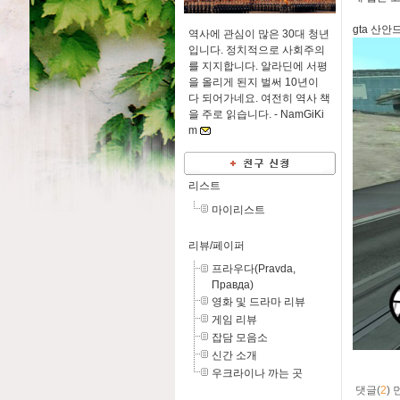
gta 산
역사에 관심이 많은 30대 청년
입니다. 정치적으로 사회주의
를 지지합니다. 알라딘에 서평
을 올리게 된지 벌써 10년이
다 되어가네요. 여전히 역사 책
을 주로 읽습니다. -
NamGiKi
m
리스트
마이리스트
리뷰/페이퍼
프라우다(Pravda,
Правда)
영화 및 드라마 리뷰
게임 리뷰
잡담 모음소
신간 소개
우크라이나 까는 곳
댓글(
2
)