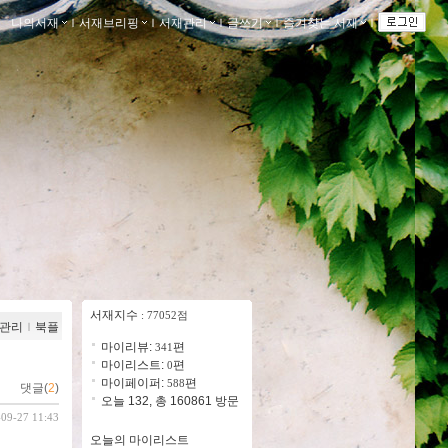
나의서재
ｌ
서재브리핑
ｌ
서재관리
ｌ
글쓰기
ｌ
즐겨찾는 서재
ｌ
서재지수
: 77052점
관리
ｌ
북플
마이리뷰:
편
341
마이리스트:
편
0
마이페이퍼:
편
588
댓글(
2
)
오늘 132, 총 160861 방문
-09-27 11:43
오늘의 마이리스트