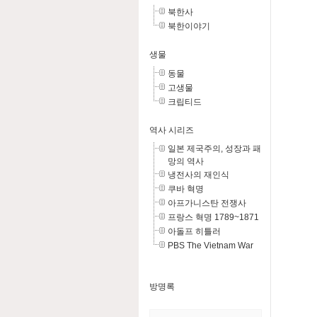
북한사
북한이야기
생물
동물
고생물
크립티드
역사 시리즈
일본 제국주의, 성장과 패
망의 역사
냉전사의 재인식
쿠바 혁명
아프가니스탄 전쟁사
프랑스 혁명 1789~1871
아돌프 히틀러
PBS The Vietnam War
방명록