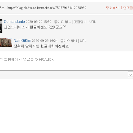
소 :
ㅣ
https://blog.aladin.co.kr/trackback/759779161/12028939
주소복사
먼댓글
Comandante
|
|
2020-09-29 15:50
좋아요
1
댓글달기
URL
산안드레아스가 한글버전도 있었군요^^
NamGiKim
|
2020-09-29 16:24
좋아요
1
URL
정확히 말하자면 한글패치버젼이죠.