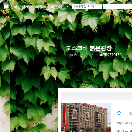
알라딘 서재
ｌ
북플
ｌ
알라딘 메인
ｌ
서재통합 검색
모스크바 붉은광장
https://blog.aladin.co.kr/759779161
내 
https://bl
내 집은 