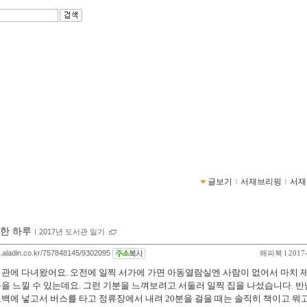
싱그
https://blog.aladin.co.kr/
글보기
ｌ
서재브리핑
ｌ
서재
한 하루
ｌ
2017년 도서관 일기
og.aladin.co.kr/757848145/9302095
해피북
l 2017
관에 다녀왔어요. 오전에 일찍 서가에 가면 아동열람실엔 사람이 없어서 마치 
을 느낄 수 있는데요. 그런 기분을 느껴보려고 서둘러 일찍 집을 나섰습니다. 반납
백에 넣고서 버스를 타고 정류장에서 내려 20분을 걸을 때는 솔직히 책이고 뭐고