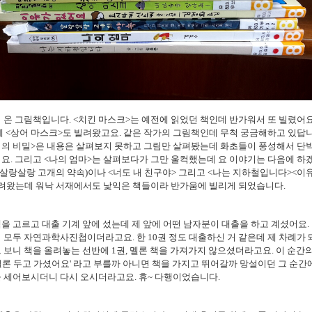
 온 그림책입니다. <치킨 마스크>는 예전에 읽었던 책인데 반가워서 또 빌렸어요
에 <상어 마스크>도 빌려왔고요. 같은 작가의 그림책인데 무척 궁금해하고 있답니
니의 비밀>은 내용은 살펴보지 못하고 그림만 살펴봤는데 화초들이 풍성해서 단
요. 그리고 <나의 엄마>는 살펴보다가 그만 울컥했는데 요 이야기는 다음에 하
<살랑살랑 고개의 약속)이나 <너도 내 친구야> 그리고 <나는 지하철입니다><이
빌려왔는데 워낙 서재에서도 낯익은 책들이라 반가움에 빌리게 되었습니다.
을 고르고 대출 기계 앞에 섰는데 제 앞에 어떤 남자분이 대출을 하고 계셨어요.
 모두 자연과학사진첩이더라고요. 한 10권 정도 대출하신 거 같은데 제 차례가 
 보니 책을 올려놓는 선반에 1권, 멜론 책을 가져가지 않으셨더라고요. 이 순간의 갈
멜론 두고 가셨어요' 라고 부를까 아니면 책을 가지고 뛰어갈까 망설이던 그 순간
 세어보시더니 다시 오시더라고요. 휴~ 다행이었습니다.