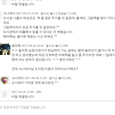
비밀 댓글입니다.
서니데이
|
|
2017-04-25 23:04
좋아요
1
댓글달기
URL
도서관 나들이 하셨군요. 책 열 권은 무거울 것 같은데, 올 때도 그림책을 많이 가지
네요.
그림책이라서 조금 무거울 것 같은데요.^^
도서관에서 대출해서 읽을 수 있다는 건 부럽습니다.
해피북님, 즐거운 책읽는 시간 되세요.^^
해피북
|
2017-04-26 10:20
좋아요
1
URL
ㅎㅎ 솔직한 심정으로다가 반납하러 가는 길에는 절대 빌려오지 말거나 딱 
만 하고 생각했는데 막상 도착하면 자제력을 잃고 좀 무거우면 어때 ~~집에
텐데 라는 변덕이 생긴답니다. ㅋㅋ 병인가봐요 ^~^
근대 서니데이님 도서관 이용이 안되시는거예요?
서니데이
|
2017-04-26 11:05
좋아요
0
URL
도서관이 가까운 곳에 없거든요.^^;
2017-04-26 12:00
URL
비밀 댓글입니다.