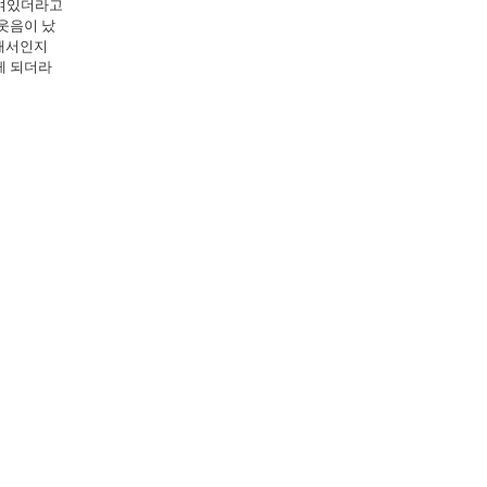
놓여있더라고
웃음이 났
그래서인지
게 되더라