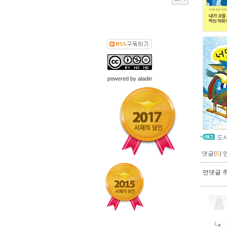
powered by
aladin
도
댓글(
6
)
먼댓글 주