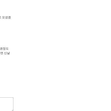
고 오셨겠
두권정도
가면 신날