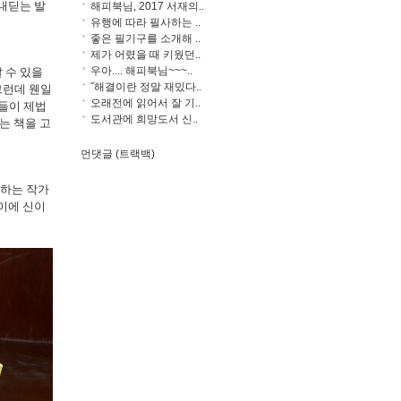
내딛는 발
해피북님, 2017 서재의..
유행에 따라 필사하는 ..
좋은 필기구를 소개해 ..
제가 어렸을 때 키웠던..
우아.... 해피북님~~~..
 수 있을
˝해결이란 정말 재밌다..
그런데 웬일
오래전에 읽어서 잘 기..
들이 제법
도서관에 희망도서 신..
는 책을 고
먼댓글 (트랙백)
아하는 작가
이에 신이