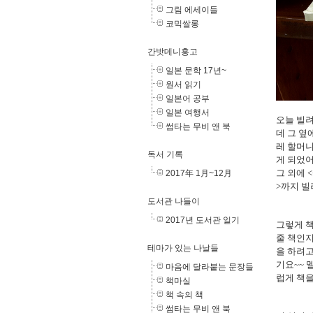
그림 에세이들
코믹쌀롱
간밧데니홍고
일본 문학 17년~
원서 읽기
일본어 공부
일본 여행서
오늘 빌려
썸타는 무비 앤 북
데 그 옆
레 할머
독서 기록
게 되었어
그 외에 
2017年 1月~12月
>까지 
도서관 나들이
2017년 도서관 일기
그렇게 책
줄 책인지
테마가 있는 나날들
을 하려고
기요~~ 
마음에 달라붙는 문장들
럽게 책을
책마실
책 속의 책
썸타는 무비 앤 북