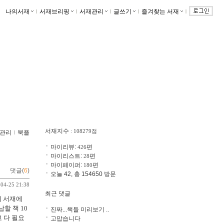
나의서재
ｌ
서재브리핑
ｌ
서재관리
ｌ
글쓰기
ｌ
즐겨찾는 서재
ｌ
런작당
757848145
서재지수
: 108279점
관리
ｌ
북플
마이리뷰:
편
426
마이리스트:
편
28
마이페이퍼:
편
180
댓글(
6
)
오늘 42, 총 154650 방문
-04-25 21:38
최근 댓글
제 서재에
할 책 10
진짜...책들 미리보기 ..
 다 필요
고맙습니다