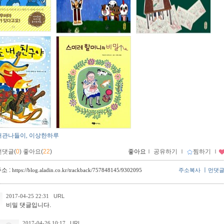
서관나들이
이상한하루
,
먼댓글(
0
)
좋아요(
22
)
좋아요
ｌ
공유하기
ｌ
찜하기
ｌ
소 :
ㅣ
https://blog.aladin.co.kr/trackback/757848145/9302095
주소복사
먼댓
2017-04-25 22:31
URL
비밀 댓글입니다.
2017-04-26 10:17
URL