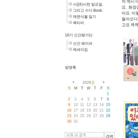
저 역시 
시(詩)시한 일요일.
요. 화장
그리고 수다 Book.
어요. 이
애완식물 일기
돌아오다가
북티비
고요 큭큭
16기 신간평가단
신간 페이퍼
에세이집
방명록
2026
8
S
M
T
W
T
F
S
1
2
3
4
5
6
7
8
9
10
11
12
13
14
15
16
17
18
19
20
21
22
23
24
25
26
27
28
29
30
31