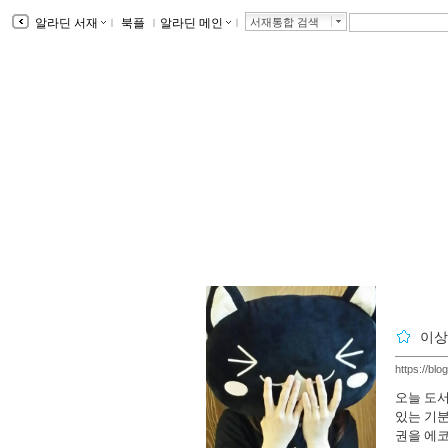
알라딘 서재
ｌ
북플
ｌ
알라딘 메인
ｌ
서재통합 검색
이상
https://bl
오늘 도서
있는 기분
권을 에코