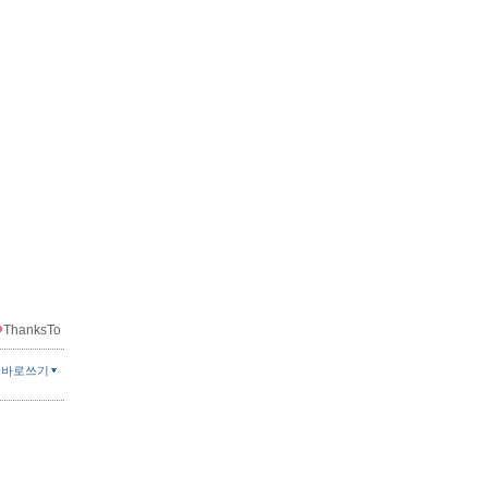
ThanksTo
글바로쓰기