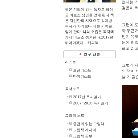
없다는 기
걸음이 썩
책은 기쁘게 읽는 독자로 하여
금 비로소 생명을 얻게 된다.책
은 자신만의 시력으로 찾아낸
그런데 도
독자가 자기보다 더한 시력을
까 두근거
얻게 한다. 책의 호흡은 독자에
인지 유
게서 비로소 생겨난다.2017년
눈에 띄었
뛰어야겠다. -
해피북
르고 읽고
리스트
그렇게 
보관리스트
의 책이 
마이리스트
날 거 같
독서노트
2017년 독서일기
2007~2016 독서일기
그림책 노트
즐겁게 읽는 그림책
그림책 레시피
그림책 공부