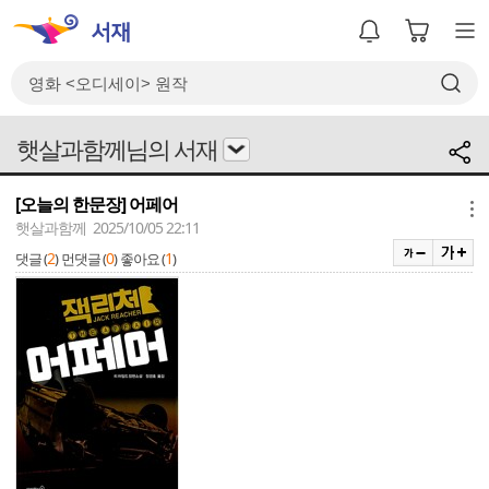
햇살과함께님의 서재
[오늘의 한문장] 어페어
메뉴
햇살과함께 2025/10/05 22:11
2
0
1
댓글 (
)
먼댓글 (
)
좋아요 (
)