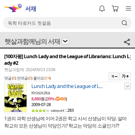
햇살과함께님의 서재
[100자평] Lunch Lady and the League of Librarians: Lunch L
메뉴
ady #2
햇살과함께 2024/09/23 23:08
0
0
14
댓글 (
)
먼댓글 (
)
좋아요 (
)
Lunch Lady and the League of L...
Krosoczka
8,880
원 (
20%
↓
450
)
2009-07-28
: 283
1권의 과학 선생님에 이어 2권은 학교 사서 선생님이 악당. 설마
학교의 모든 선생님이 악당인가? 학교는 악당의 소굴인가??