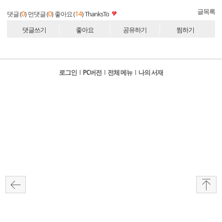
글목록
0
0
14
댓글 (
)
먼댓글 (
)
좋아요 (
)
ThanksTo
댓글쓰기
좋아요
공유하기
찜하기
로그인
l
PC버전
l
전체 메뉴
l
나의 서재