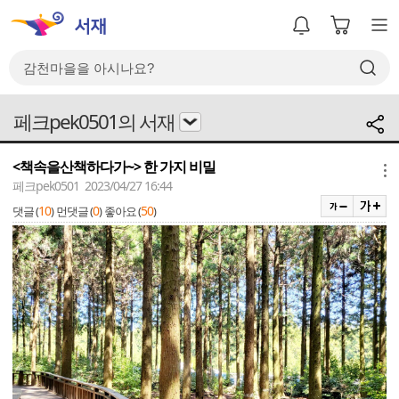
페크pek0501의 서재
<책속을산책하다가~> 한 가지 비밀
메뉴
페크pek0501 2023/04/27 16:44
10
0
50
댓글 (
)
먼댓글 (
)
좋아요 (
)