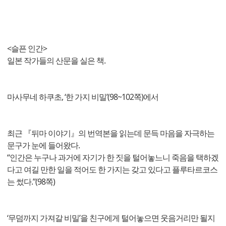
<슬픈 인간>
일본 작가들의 산문을 실은 책.
마사무네 하쿠초, ‘한 가지 비밀’(98~102쪽)에서
최근 『뒤마 이야기』의 번역본을 읽는데 문득 마음을 자극하는
문구가 눈에 들어왔다.
“인간은 누구나 과거에 자기가 한 짓을 털어놓느니 죽음을 택하겠
다고 여길 만한 일을 적어도 한 가지는 갖고 있다고 플루타르코스
는 썼다.”(98쪽)
‘무덤까지 가져갈 비밀’을 친구에게 털어놓으면 웃음거리만 될지