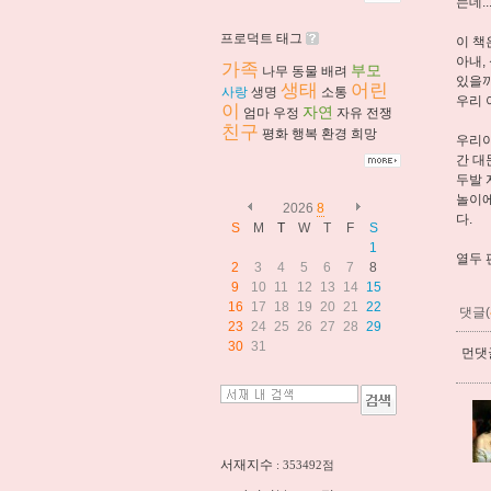
는데..
프로덕트 태그
이 책
아내,
가족
부모
나무
동물
배려
있을까
생태
어린
사랑
생명
소통
우리 
이
자연
엄마
우정
자유
전쟁
친구
평화
행복
환경
희망
우리아
간 대
두발 
놀이에
2026
8
다.
S
M
T
W
T
F
S
1
열두 
2
3
4
5
6
7
8
9
10
11
12
13
14
15
16
17
18
19
20
21
22
댓글(
23
24
25
26
27
28
29
30
31
먼댓글
서재지수
: 353492점