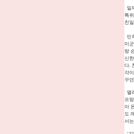
일제
특위
친일
민족
미군
랑 
신한
다
.
각이
꾸던
앨리
프랑
아 
도 
서는
‘
기