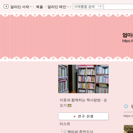
알라딘 서재
ｌ
북플
ｌ
알라딘 메인
ｌ
서재통합 검색
엄마
https:
이웃과 함께하는 책사랑방 -
순
오기
https:
리스트
책따세 추천도서