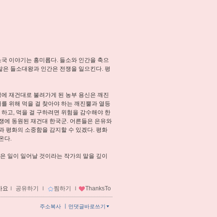
소국 이야기는 흥미롭다. 들소와 인간을 축으
많은 들소대왕과 인간은 전쟁을 일으킨다. 평
에 재건대로 불려가게 된 농부 용신은 깨진
를 위해 먹을 걸 찾아야 하는 깨진뿔과 열등
하고, 먹을 걸 구하려면 위험을 감수해야 한
전쟁에 동원된 재건대 한국군. 어른들은 은유와
 평화의 소중함을 감지할 수 있겠다. 평화
온다.
은 일이 일어날 것이라는 작가의 말을 깊이
아요
ｌ
공유하기
ｌ
찜하기
ｌ
ThanksTo
ㅣ
주소복사
먼댓글바로쓰기