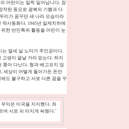
라의 어린이는 일찍 일어납니다
.
잠
 창작된 동요로 광복의 기쁨과 다
 우리가 꿈꾸던 새 나라 모습이라
진 역사동화다
. 1945
년 일제치하에
 위한 반민특위 활동을 어린이 눈
디는 열세 살 노마가 주인공이다
.
 고생이 끝날 거라 믿는다
.
하지
러 쫒아 다닌다
.
형과 배고프지 않
형
,
세상이 어떻게 돌아가든 돈만
에도 불구하고 서로 다른 꿈을 꾸
 우익은 미국을 지지했다
.
좌
르며 서로 피 터지게 싸웠다
.’