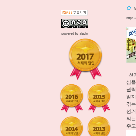
https:
powered by
aladin
선
심을
권력
알지
겪
는
선거
의는
주고