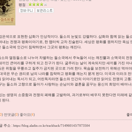
평점 :
검은색으로 표현한 삽화가 인상적이다. 들소의 눈빛도 강렬하다. 삽화와 함께 읽는 들
려내는 전쟁과 평화이야기로, 한 챕터씩 교차 진술된다. 세상은 평화를 원하지만 욕심 
 들소국에 인간이 침략하면서 그곳의 평화는 깨진다.
소와 열등들소로 나누어 차별하는 들소국에서 주눅들어 사는 깨진뿔과 소맥국의 전쟁
새끼인 큰머리를 구하게 되고 친구가 된다. 굶주리는 날이 계속되지만 새끼를 가진 아내
은 위험을 무릎쓰고 질주가 금지된 곳으로 가려 한다. 목숨을 보전하기 위해선 먹어야 
강대국은 무슨 권리로 남의 나라를 침략하고 평화를 깨는지 묻게 된다. 미국과 이라크 
 읽어내는 독서가 되고, 어린독자라면 들소와 인간의 이야기로만 읽어도 전쟁의 고통과
꾸는 들소와 고향으로 돌아가 사랑하는 순님이와 결혼을 꿈꾸는 용신의 희망이 배어나
있는 생명의 소중함과 전쟁의 폐해를 고발하며, 과거로부터 배우지 못한다면 미래에 같
 된다.
0
)
먼댓글(
0
)
좋아요(
4
)
좋
 주소 :
https://blog.aladin.co.kr/trackback/714960143/7073504