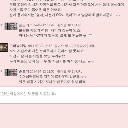
우리 꼬맹이 막내가 자전거를 타고 나가서 같은 아파트에 사는 동네 동생에게
자전거를 주고 들어온 적은 있어요.
집에 들어와서는 "엄마, 자전거 OO이 줬어"하고 당당하게 말하더군요. ㅜㅜ
순오기
|
2014-07-12 02:49
좋아요
1
URL
불량한 자전거 여행~ 재미와 감동이 있죠.
막내는 남다른데가 있군요. 크게 될 인물인 듯...^^
수퍼남매맘
|
|
2014-07-10 19:17
좋아요
1
댓글달기
URL
저도 자전거에 대한 트라우마가 있어서 잘 못 타요.
자전거 잘 타는 사람들 보면 부러워요.
우리 애들도 엄마 닮아 두 발 자전거를 아직 못 타요. ㅠㅠ
순오기
|
2014-07-12 02:50
좋아요
1
URL
수퍼남매맘님도 자전거 트라우마 있군요.ㅜㅜ
뭐든 배울 시기가 지나면 배우기도 쉽지 않죠.