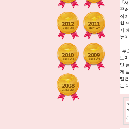
『
새
꾸러
짐이
할 
서 
높이
부
노마
만 
게 
벌면
는 
‘
(