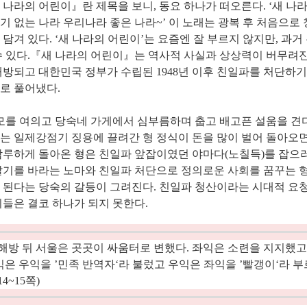
 나라의 어린이
』
란 제목을 보니
,
동요 하나가 떠오른다
. ‘
새 나
기 없는 나라 우리나라 좋은 나라
~’
이 노래는 광복 후 처음으로
 담겨 있다
. ‘
새 나라의 어린이
’
는 요즘엔 잘 부르지 않지만
,
과거
수 있다
.
『
새 나라의 어린이
』
는 역사적 사실과 상상력이 버무려
해방되고 대한민국 정부가 수립된
1948
년 이후 친일파를 처단하기
로 풀어냈다
.
모를 여의고 당숙네 가게에서 심부름하며 춥고 배고픈 설움을 견
는 일제강점기 징용에 끌려간 형 정식이 돈을 많이 벌어 돌아오면
남루하게 돌아온 형은 친일파 앞잡이였던 야마다
(
노칠득
)
를 잡으
살기를 바라는 노마와 친일파 처단으로 정의로운 사회를 꿈꾸는 
 된다는 당숙의 갈등이 그려진다
.
친일파 청산이라는 시대적 요청
이들은 결코 하나가 되지 못한다
.
해방 뒤 서울은 곳곳이 싸움터로 변했다
.
좌익은 소련을 지지했고
익은 우익을
’
민족 반역자
‘
라 불렀고 우익은 좌익을
’
빨갱이
‘
라 부
14~15
쪽
)