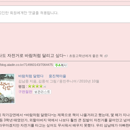
나도 자전거로 바람처럼 달리고 싶다~
ｌ
초등고학년에게 좋은 책
//blog.aladin.co.kr/714960143/7064475
바람처럼 달렸다
ㅣ
웅진책마을
김남중 지음, 김중석 그림 / 웅진주니어 / 2010년 10월
평점 :
구판절판
 작가강연에서 <바람처럼 달렸다>는 제목으로 책이 나올거라고 했는데, 몇 해가 지나
초등 3학년 때였던가, 외할아버지 댁에서 나보다 훨씬 큰 짐발이 자전거를 끌어안고 넘
라우마겠지만 자전거를 타고는 싶어도 무서워서 배우지 못했다. 우리 삼남매가 아빠한테