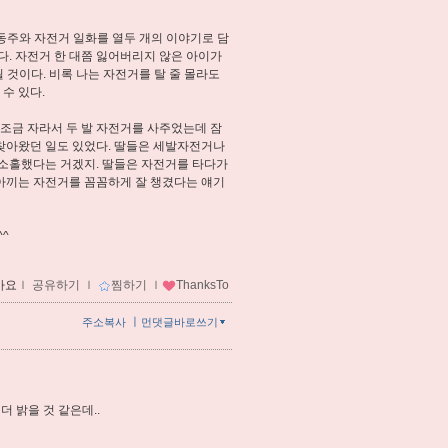
동주와 자전거 일화를 열두 개의 이야기로 담
. 자전거 한 대쯤 잃어버리지 않은 아이가
것이다. 비록 나는 자전거를 탈 줄 몰라도
수 있다.
조금 자라서 두 발 자전거를 사주었는데 잠
 찾아왔던 일도 있었다. 딸들은 세발자전거나
 소홀했다는 거겠지. 딸들은 자전거를 타다가
 아끼는 자전거를 꼼꼼하게 잘 챙겼다는 얘기
^
아요
ｌ
공유하기
ｌ
찜하기
ｌ
ThanksTo
ㅣ
주소복사
먼댓글바로쓰기
 밝을 것 같은데..