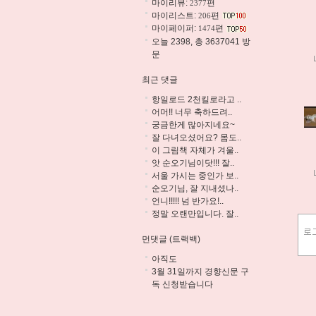
마이리뷰:
편
2377
마이리스트:
편
206
마이페이퍼:
편
1474
오늘 2398, 총 3637041 방
문
최근 댓글
항일로드 2천킬로라고 ..
어머!! 너무 축하드려..
궁금한게 많아지네요~
잘 다녀오셨어요? 몸도..
이 그림책 자체가 겨울..
앗 순오기님이닷!!! 잘..
서울 가시는 중인가 보..
순오기님, 잘 지내셨나..
언니!!!!! 넘 반가요!..
정말 오랜만입니다. 잘..
먼댓글 (트랙백)
아직도
3월 31일까지 경향신문 구
독 신청받습니다