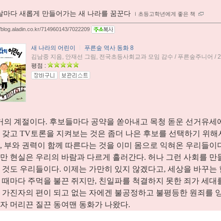
날마다 새롭게 만들어가는 새 나라를 꿈꾼다
ｌ
초등고학년에게 좋은 책
//blog.aladin.co.kr/714960143/7022209
새 나라의 어린이
ㅣ
푸른숲 역사 동화 8
김남중 지음, 안재선 그림, 전국초등사회교과 모임 감수 / 푸른숲주니어 / 2
평점 :
거의 계절이다. 후보들마다 공약을 쏟아내고 목청 돋운 선거유세에
 갖고 TV토론을 지켜보는 것은 좀더 나은 후보를 선택하기 위
, 부와 권력이 함께 따른다는 것을 이미 몸으로 익혀온 우리들이
만 현실은 우리의 바람과 다르게 흘러간다. 허나 그런 사회를 만
 것도 우리들이다. 이제는 가만히 있지 않겠다고, 세상을 바꾸는
 때마다 주먹을 불끈 쥐지만, 친일파를 척결하지 못한 죄가 세대를
 가진자의 편이 되고 없는 자에겐 불공정하고 불평등한 원죄를 
자 머리끈 질끈 동여맨 동화가
나왔다.