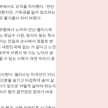
정부에서도 요직을 차지했다
. ‘
반민
대했지만
,
기득권을 잃지 않으려는
은 물거품이 되어 버렸다
.
위험에서 노마와 만난 앨리스와
는 최남수 사장
,
정식이 찾는 첫사
마는 친일파 순사에서 경찰로 변
 대한민국에 없는 거 같다고 느낀
우며 어른이 돼 가는 노마의 생
 수 없는 사회가 과연 우리가 꿈
선사한다
.
앨리스는 미국인이 아닌
신분을 숨기고 비겁하게 숨어 살
마가 앞으로 어떻게 살아야 하는지
식이 형이 꿈꾸었던 정의가 바로
의 붕괴
,
서해 카페리호 사고에서