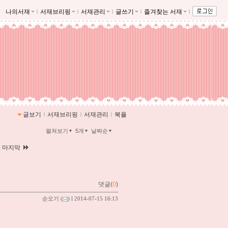
나의서재
ｌ
서재브리핑
ｌ
서재관리
ｌ
글쓰기
ｌ
즐겨찾는 서재
ｌ
글보기
ｌ
서재브리핑
ｌ
서재관리
ｌ
북플
펼쳐보기
5개
날짜순
|
마지막
댓글(
0
)
순오기
(
) l 2014-07-15 16:13