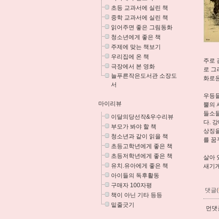
초등 교과서에 실린 책
중학 교과서에 실린 책
읽어주면 좋은 그림동화
청소년에게 좋은 책
주제에 맞는 책보기
우리집에 온 책
주로 
극장에서 본 영화
로 그
늘푸른작은도서관 소장도
화로운
서
우등들
마이리뷰
뿔의 
들소들
이달의당선작&우수리뷰
다. 
부모가 봐야 할 책
상징을
청소년과 같이 읽을 책
를 꿈
초등고학년에게 좋은 책
초등저학년에게 좋은 책
살아 
유치.유아에게 좋은 책
새기게
아이들의 독후활동
구매자 100자평
댓글(
책이 아닌 기타 등등
밑줄긋기
먼댓글