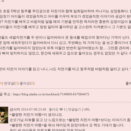
..ㅠ
은 초등 5학년 동주를 주인공으로 자전거와 함께 일희일비하며 커나가는 성장동화다. 
 성장기 아이들이 겪었음직하고 아이를 키우며 부모가 겪었음직한 이야기라 공감이 된다
? 자전거를 배우고 바람처럼 달릴 때의 기분을 만끽한 독자라면 충분히 감정이입이 될 
아이들이 자전거를 배우고 씽씽 달리며 좋아하던 걸 고스란히 지켜봤으니 그 기분도 알 
들도 세발자전거를 두 번이나 잃어버려서 온 동네를 헤집으며 찾아다닌 기억이 난다. 
문 앞에 세워두었다가 잃어버려서 다시 샀고, 두번째는 막 가져가는 걸 보고 쫒아가서
자전거를 잃어버리지 않았는데 유독 아들만 번번히 잃어버렸는지 참.... 그만큼 관리에
 빠져 방치하지도 않았고, 문간에 세워두고 집으로 들어오는 경우도 없었던 거 같다.
편의 자전거 이야기를 읽고 나니, 나도 자전거를 타고 동주처럼 바람처럼 달리고 싶다. ^
4
)
먼댓글(
0
)
좋아요(
6
)
좋
 주소 :
https://blog.aladin.co.kr/trackback/714960143/7064475
섬사이
|
|
2014-07-08 23:46
좋아요
1
댓글달기
URL
<불량한 자전거 여행>이 생각나요.
순오기님 리뷰를 읽고 난 느낌으로는 <불량한 자전거 여행>보다는 이야기가 좀 더
<불량한 자전거 여행>을 워낙 재미있게 읽었더래서 요 책도 기대가 됩니다.
우리 세 아이들은 자전거를 잃어버린 적은 없는데