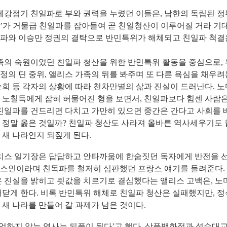
강점기 친일파로 부와 권력을 누렸던 이들은
,
남한의 독립된 
’
가 거물급 친일파를 잡아들여 곧 친일청산이 이루어질 거라 기
파와 이승만 정권의 결탁으로 반민특위가 해체되고 친일파 척결
의 숙원이었던 친일파 청산을 위한 반민특위 활동을 중심으로
,
정의 딘 중위
,
앨리스 가족의 뒤를 봐주며 또 다른 욕심을 채우려
순희 등 각자의 상황에 따라 천차만별의 삶과 진실이 드러난다
.
노
 노칠득에게 잡혀 허물어진 형을 보면서
,
친일파보다 힘센 사람은
친일파를 건드리면 다치고 가만히 있으면 중간은 간다고 사회를 배
 정말 옳은 것일까
?
친일파 청산도 사라져 올바른 역사세우기도 할
 새 나라인지 되짚게 된다
.
스 일기장은 답답하고 안타까움에 한숨짓던 독자에게 반전을 
스인이라며 친독파를 철저히 심판했던 프랑스 얘기를 들려준다
.
온 진실을 밝히고 죗값을 치르기로 결심했다는 앨리스 고백은
,
노
깨닫게 한다
.
비록 반민특위 해체로 친일파 청산은 실패했지만
,
정
 새 나라를 만들어 갈 과제가 남은 것이다
.
억하지 않는 역사는 되풀이 된다
’
고 했다
.
삼풍백화점과 성수대교