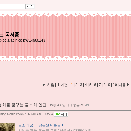
는 독서중
//blog.aladin.co.kr/714960143
처음 |
이전 |
1
|
2
|
3
|
4
|
5
|
6
|
7
|
8
|
9
|
10
|
다음
평화를 꿈꾸는 들소와 인간
ｌ
초등고학년에게 좋은 책
//blog.aladin.co.kr/714960143/7073504
들소의 꿈
ㅣ
낮은산 너른들 1
김남중 지음, 오승민 그림 / 낮은산 / 2006년 2월