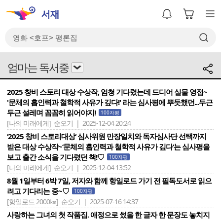
엄마는 독서중
2025 창비 스토리 대상 수상작, 엄청 기다렸는데 드디어 실물 영접~
'문체의 흡인력과 철학적 사유가 깊다!' 라는 심사평에 뿌듯했던...두근
두근 설레며 꼼꼼히 읽어야지!
100자평
[나의 미래에게]
순오기 | 2025-12-04 20:24
‘2025 창비 스토리대상‘ 심사위원 만장일치와 독자심사단 선택까지
받은 대상 수상작~‘문체의 흡인력과 철학적 사유가 깊다‘는 심사평을
보고 출간 소식을 기다렸던 책!♡
100자평
[나의 미래에게]
순오기 | 2025-12-04 13:52
8월 1일부터 6박 7일, 저자와 함께 항일로드 가기 전 필독도서로 읽으
려고 기다리는 중~♡
100자평
[항일로드 2000㎞]
순오기 | 2025-07-16 14:37
사랑하는 그녀의 첫 작품집. 애정으로 썼을 한 글자 한 문장도 놓치지