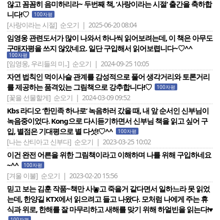
않고 꼼꼼히 음미하리라~ 두번째 책, ‘사랑이라는 시절‘ 출간을 축하합
니다!♡
100자평
[사랑이라는 시절]
순오기 | 2025-06-20 08:04
임영웅 관련도서가 많이 나와서 하나씩 읽어보려는데, 이 책은 아무도
구매자평을 쓰지 않았네요. 일단 구입해서 읽어보렵니다~♡^^
100자평
[임영웅, 우리들의 미..]
순오기 | 2024-09-25 10:05
자연 법칙인 먹이사슬 관계를 감성적으로 풀어 생각거리와 토론거리
를 제공하는 품격있는 그림책으로 강추합니다!♡
100자평
[꽃을 선물할게]
순오기 | 2024-03-09 09:52
Kbs 라디오 ‘한민족 하나로‘ 녹음하러 갔을 때, 내 앞 순서인 신부님이
녹음중이었다. Kong으로 다시듣기하면서 신부님 책을 읽고 싶어 구
입, 별점은 기대평으로 별 다섯!♡^^
100자평
[나는 산티아고 신부다]
순오기 | 2023-03-25 10:02
이건 완전 어른을 위한 그림책이라고 이해하며 나를 위해 구입하네요
~^^
100자평
[겨울 이불]
순오기 | 2023-02-20 15:56
믿고 보는 김훈 작품~책만 사놓고 죽을거 같다면서 일하느라 못 읽었
는데, 한양길 KTX에서 읽으려고 들고 나왔다. 모처럼 나에게 주는 휴
식과 위로, 한해를 잘 마무리하고 새해를 맞기 위해 하얼빈을 읽는다!♥
100자평