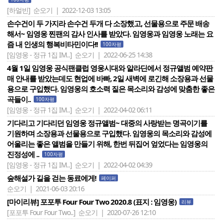
[하얼빈]
순오기 | 2022-12-03 13:05
손수건이 두 가지라 손수건 두개 다 소장했고, 선물용으로 주문 배송
해서~ 임영웅 찐팬의 감사 인사를 받았다. 임영웅과 임영웅 노래는 요
즘 내 인생의 행복비타민이다!!
100자평
[임영웅 - 정규 1집 IM..]
순오기 | 2022-06-25 14:38
4월 1일 임영웅 공식팬클럽 영웅시대와 알라딘에서 정규앨범 예약판
매 안내를 받았는데도 현업에 바빠, 2일 새벽에 로긴해 소장용과 선물
용으로 구입했다. 임영웅의 호소력 짙은 목소리와 감성에 맞춤한 좋은
곡들이..
100자평
[임영웅 - 정규 1집 IM..]
순오기 | 2022-04-02 06:11
기다리고 기다리던 임영웅 정규앨범~ 대중의 사랑받는 명곡이기를
기원하며 소장용과 선물용으로 구입했다. 임영웅의 목소리와 감성에
어울리는 좋은 앨범을 만들기 위해, 한번 뒤집어 엎었다는 임영웅의
진정성에 ..
100자평
[임영웅 - 정규 1집 IM..]
순오기 | 2022-04-02 04:39
숲해설가 길을 걷는 동료에게!
페이퍼
순오기 | 2021-06-03 20:16
[마이리뷰] 포포투 Four Four Two 2020.8 (표지 : 임영웅)
리뷰
[포포투 Four Four Two..]
순오기 | 2020-07-26 12:10