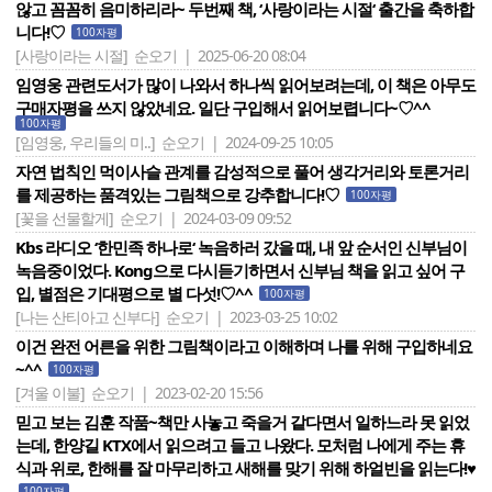
않고 꼼꼼히 음미하리라~ 두번째 책, ‘사랑이라는 시절‘ 출간을 축하합
니다!♡
100자평
[사랑이라는 시절]
순오기 | 2025-06-20 08:04
임영웅 관련도서가 많이 나와서 하나씩 읽어보려는데, 이 책은 아무도
구매자평을 쓰지 않았네요. 일단 구입해서 읽어보렵니다~♡^^
100자평
[임영웅, 우리들의 미..]
순오기 | 2024-09-25 10:05
자연 법칙인 먹이사슬 관계를 감성적으로 풀어 생각거리와 토론거리
를 제공하는 품격있는 그림책으로 강추합니다!♡
100자평
[꽃을 선물할게]
순오기 | 2024-03-09 09:52
Kbs 라디오 ‘한민족 하나로‘ 녹음하러 갔을 때, 내 앞 순서인 신부님이
녹음중이었다. Kong으로 다시듣기하면서 신부님 책을 읽고 싶어 구
입, 별점은 기대평으로 별 다섯!♡^^
100자평
[나는 산티아고 신부다]
순오기 | 2023-03-25 10:02
이건 완전 어른을 위한 그림책이라고 이해하며 나를 위해 구입하네요
~^^
100자평
[겨울 이불]
순오기 | 2023-02-20 15:56
믿고 보는 김훈 작품~책만 사놓고 죽을거 같다면서 일하느라 못 읽었
는데, 한양길 KTX에서 읽으려고 들고 나왔다. 모처럼 나에게 주는 휴
식과 위로, 한해를 잘 마무리하고 새해를 맞기 위해 하얼빈을 읽는다!♥
100자평