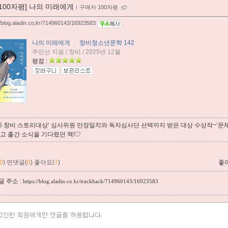
[100자평] 나의 미래에게
ｌ
구매자 100자평
//blog.aladin.co.kr/714960143/16923583
나의 미래에게
ㅣ
창비청소년문학 142
주민선 지음 / 창비 / 2025년 12월
평점 :
025 창비 스토리대상‘ 심사위원 만장일치와 독자심사단 선택까지 받은 대상 수상작~‘문
보고 출간 소식을 기다렸던 책!♡
0
)
먼댓글(
0
)
좋아요(
7
)
좋
 주소 :
https://blog.aladin.co.kr/trackback/714960143/16923583