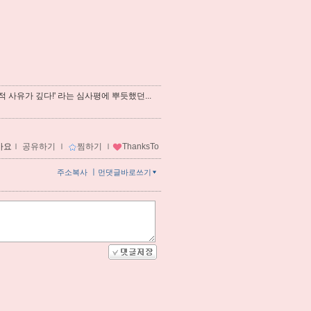
 사유가 깊다!' 라는 심사평에 뿌듯했던...
아요
ｌ
공유하기
ｌ
찜하기
ｌ
ThanksTo
ㅣ
주소복사
먼댓글바로쓰기