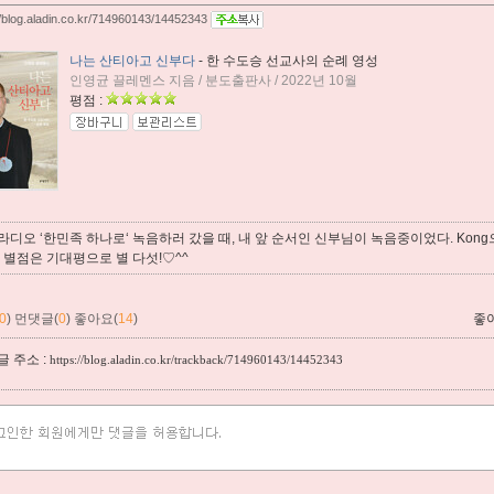
//blog.aladin.co.kr/714960143/14452343
나는 산티아고 신부다
- 한 수도승 선교사의 순례 영성
인영균 끌레멘스 지음 / 분도출판사 / 2022년 10월
평점 :
s 라디오 ‘한민족 하나로‘ 녹음하러 갔을 때, 내 앞 순서인 신부님이 녹음중이었다. Ko
 별점은 기대평으로 별 다섯!♡^^
0
)
먼댓글(
0
)
좋아요(
14
)
좋
 주소 :
https://blog.aladin.co.kr/trackback/714960143/14452343