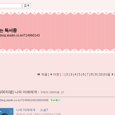
는 독서중
//blog.aladin.co.kr/714960143
처음 |
이전 |
1
|
2
|
3
|
4
|
5
|
6
|
7
|
8
|
9
|
10
|
다음
[100자평] 나의 미래에게
ｌ
구매자 100자평
//blog.aladin.co.kr/714960143/16924308
나의 미래에게
ㅣ
소설Y
주민선 지음 / 창비 / 2025년 12월