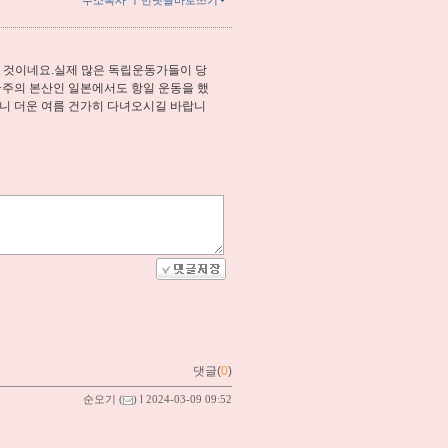
ㅣ
주소복사
먼댓글바로쓰기
 것이네요.실제 많은 독립운동가들이 당
국주의 본산인 일본에서도 항일 운동을 했
니 더운 여름 건가히 다녀오시길 바랍니
댓글(
0
)
순오기
(
) l 2024-03-09 09:52