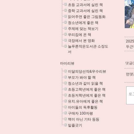
초등 교과서에 실린 책
중학 교과서에 실린 책
읽어주면 좋은 그림동화
청소년에게 좋은 책
주제에 맞는 책보기
우리집에 온 책
극장에서 본 영화
202
늘푸른작은도서관 소장도
두근
서
댓글(
마이리뷰
이달의당선작&우수리뷰
먼댓글
부모가 봐야 할 책
청소년과 같이 읽을 책
초등고학년에게 좋은 책
초등저학년에게 좋은 책
유치.유아에게 좋은 책
아이들의 독후활동
구매자 100자평
책이 아닌 기타 등등
밑줄긋기