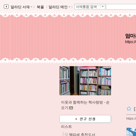
알라딘 서재
ｌ
북플
ｌ
알라딘 메인
ｌ
서재통합 검색
엄마
https:
이웃과 함께하는 책사랑방 -
순
오기
https:
리스트
책따세 추천도서