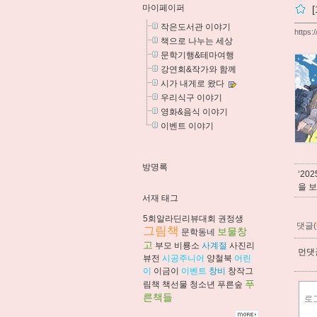
마이페이퍼
작은도서관 이야기
https:
책으로 나누는 세상
문학기행&테마여행
강연회&작가와 함께
시가 내게로 왔다
우리식구 이야기
영화&음식 이야기
이벤트 이야기
방명록
‘2
을 
서재 태그
5회알라딘리뷰대회
권정생
댓글(
그림책
보물창
문학동네
고
부모
비룡소
사계절
사진리
먼댓글
뷰전
시공주니어
양철북
어린
이
이금이
이벤트
창비
창작그
푸
림책
책선물
청소년
푸른숲
른책들