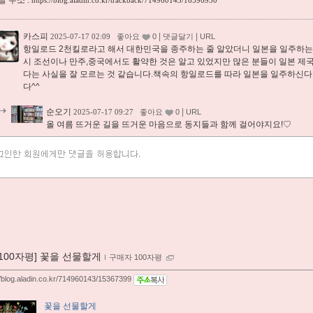
 주소 :
https://blog.aladin.co.kr/trackback/714960143/16596930
카스피
|
|
2025-07-17 02:09
좋아요
0
댓글달기
URL
항일로드 2천킬로라고 해서 대한민국을 종주하는 줄 알았더니 일본을 일주하는
시 조선이나 만주,중국에서도 활약한 것은 알고 있었지만 많은 분들이 일본 제
다는 사실을 잘 모르는 것 같습니다.책속의 항일로드를 따라 일본을 일주하신다
다^^
순오기
|
2025-07-17 09:27
좋아요
0
URL
올 여름 뜨거운 길을 뜨거운 마음으로 동지들과 함께 걸어야지요!♡
[100자평] 꽃을 선물할게
ｌ
구매자 100자평
//blog.aladin.co.kr/714960143/15367399
꽃을 선물할게