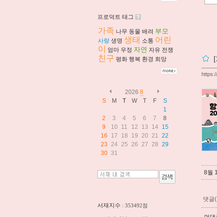
프로덕트 태그
가족
부모
나무
동물
배려
생태
어린
사랑
생명
소통
이
자연
엄마
우정
자유
전쟁
친구
평화
행복
환경
희망
https:
2026
8
S
M
T
W
T
F
S
1
2
3
4
5
6
7
8
9
10
11
12
13
14
15
16
17
18
19
20
21
22
23
24
25
26
27
28
29
30
31
8월
댓글(
서재지수
: 353492점