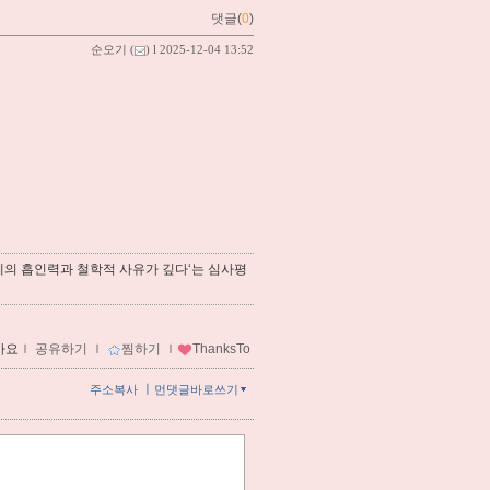
댓글(
0
)
순오기
(
) l 2025-12-04 13:52
체의 흡인력과 철학적 사유가 깊다‘는 심사평
아요
ｌ
공유하기
ｌ
찜하기
ｌ
ThanksTo
ㅣ
주소복사
먼댓글바로쓰기