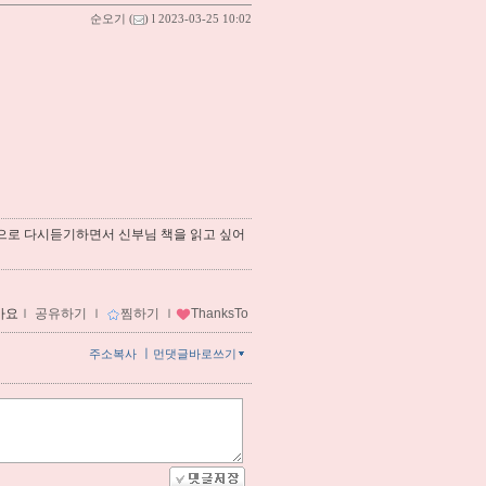
순오기
(
) l 2023-03-25 10:02
ng으로 다시듣기하면서 신부님 책을 읽고 싶어
아요
ｌ
공유하기
ｌ
찜하기
ｌ
ThanksTo
ㅣ
주소복사
먼댓글바로쓰기