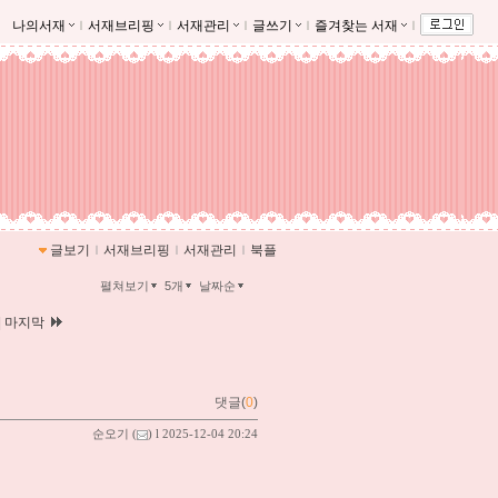
나의서재
ｌ
서재브리핑
ｌ
서재관리
ｌ
글쓰기
ｌ
즐겨찾는 서재
ｌ
글보기
ｌ
서재브리핑
ｌ
서재관리
ｌ
북플
펼쳐보기
5개
날짜순
|
마지막
댓글(
0
)
순오기
(
) l 2025-12-04 20:24