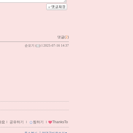
댓글(
2
)
순오기
(
) l 2025-07-16 14:37
아요
ｌ
공유하기
ｌ
찜하기
ｌ
ThanksTo