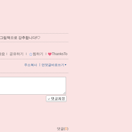
 그림책으로 강추합니다!♡
아요
ｌ
공유하기
ｌ
찜하기
ｌ
ThanksTo
ㅣ
주소복사
먼댓글바로쓰기
댓글(
0
)