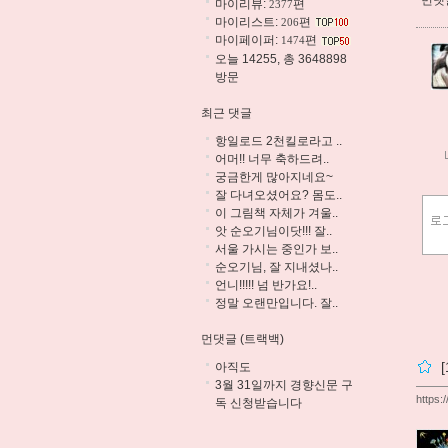
먼댓글
마이리뷰:
편
2377
마이리스트:
편
206
마이페이퍼:
편
1474
오늘 14255, 총 3648898
방문
최근 댓글
항일로드 2천킬로라고 ..
어머!! 너무 축하드려..
궁금한게 많아지네요~
잘 다녀오셨어요? 몸도..
이 그림책 자체가 겨울..
앗 순오기님이닷!!! 잘..
서울 가시는 중인가 보..
순오기님, 잘 지내셨나..
언니!!!!! 넘 반가요!..
정말 오랜만입니다. 잘..
먼댓글 (트랙백)
아직도
3월 31일까지 경향신문 구
https:
독 신청받습니다