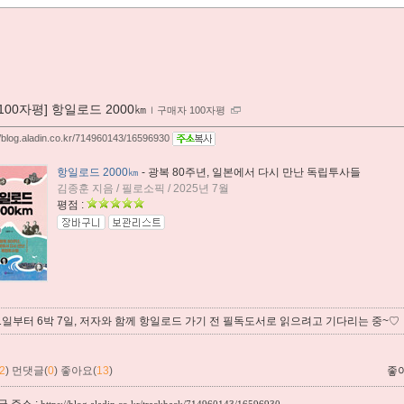
[100자평] 항일로드 2000㎞
ｌ
구매자 100자평
//blog.aladin.co.kr/714960143/16596930
항일로드 2000㎞
- 광복 80주년, 일본에서 다시 만난 독립투사들
김종훈 지음 / 필로소픽 / 2025년 7월
평점 :
 1일부터 6박 7일, 저자와 함께 항일로드 가기 전 필독도서로 읽으려고 기다리는 중~♡
2
)
먼댓글(
0
)
좋아요(
13
)
좋