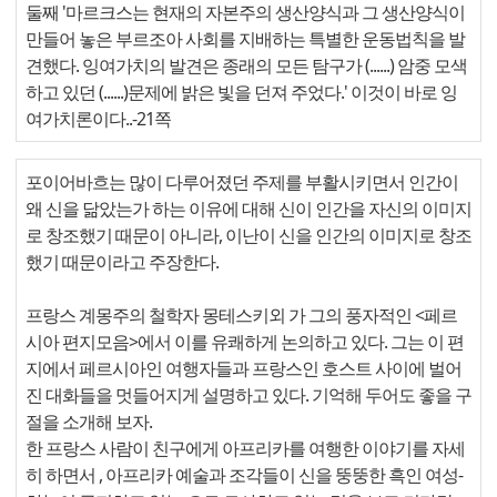
둘째 '마르크스는 현재의 자본주의 생산양식과 그 생산양식이
만들어 놓은 부르조아 사회를 지배하는 특별한 운동법칙을 발
견했다. 잉여가치의 발견은 종래의 모든 탐구가 (......) 암중 모색
하고 있던 (......)문제에 밝은 빛을 던져 주었다.' 이것이 바로 잉
여가치론이다..-21쪽
포이어바흐는 많이 다루어졌던 주제를 부활시키면서 인간이
왜 신을 닮았는가 하는 이유에 대해 신이 인간을 자신의 이미지
로 창조했기 때문이 아니라, 이난이 신을 인간의 이미지로 창조
했기 때문이라고 주장한다.
프랑스 계몽주의 철학자 몽테스키외 가 그의 풍자적인 <페르
시아 편지모음>에서 이를 유쾌하게 논의하고 있다. 그는 이 편
지에서 페르시아인 여행자들과 프랑스인 호스트 사이에 벌어
진 대화들을 멋들어지게 설명하고 있다. 기억해 두어도 좋을 구
절을 소개해 보자.
한 프랑스 사람이 친구에게 아프리카를 여행한 이야기를 자세
히 하면서 , 아프리카 예술과 조각들이 신을 뚱뚱한 흑인 여성-