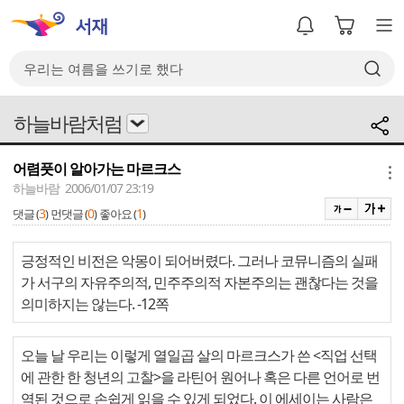
하늘바람처럼
어렴풋이 알아가는 마르크스
메뉴
하늘바람 2006/01/07 23:19
3
0
1
댓글 (
)
먼댓글 (
)
좋아요 (
)
긍정적인 비전은 악몽이 되어버렸다. 그러나 코뮤니즘의 실패
가 서구의 자유주의적, 민주주의적 자본주의는 괜찮다는 것을
의미하지는 않는다. -12쪽
오늘 날 우리는 이렇게 열일곱 살의 마르크스가 쓴 <직업 선택
에 관한 한 청년의 고찰>을 라틴어 원어나 혹은 다른 언어로 번
역된 것으로 손쉽게 읽을 수 있게 되었다. 이 에세이는 사람은