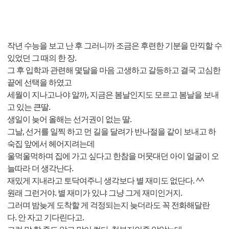
작년 수능을 보고 난 후 그러니까 조금은 후련한 기분을 만끽할 수
있었던 그 때의 한 장.
그 후 입학과 관련해 몇달을 마음 고생하고 갈등하고 결국 고심한
끝에 선택을 하였고
세월이 지나고나야 알까, 지금은 봄날인지도 모르고 봄날을 보내
고 있는 큰딸.
생일이 늦어 올해는 선거권이 없는 딸.
그날, 선거를 일찍 하고 먼 길을 달려가 반나절을 같이 보내고 하
숙집 앞에서 헤어지려는데
울먹울먹하며 집에 가고 싶다고 한참을 머뭇대던 아이 얼굴이 오
늘따라 더 생각난다.
재밌게 지내라고 토닥여주니 생각보다 별 재미도 없단다. ^^
원래 그런거야. 별 재미가 있냐 그냥 그게 재미인거지.
그러며 밤늦게 도착할 게 걱정되는지 늦더라도 꼭 전화해달란
다. 안 자고 기다린다고.