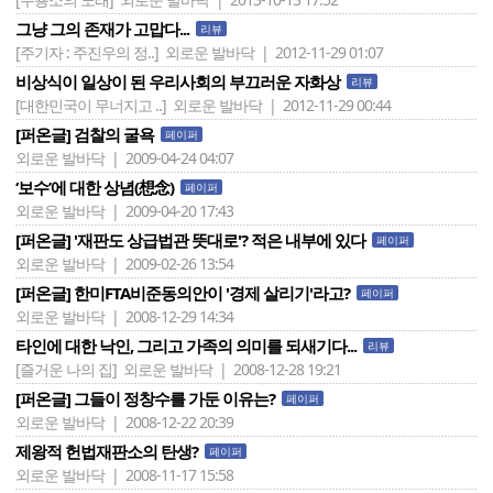
그냥 그의 존재가 고맙다...
리뷰
[주기자 : 주진우의 정..]
외로운 발바닥 | 2012-11-29 01:07
비상식이 일상이 된 우리사회의 부끄러운 자화상
리뷰
[대한민국이 무너지고 ..]
외로운 발바닥 | 2012-11-29 00:44
[퍼온글] 검찰의 굴욕
페이퍼
외로운 발바닥 | 2009-04-24 04:07
‘보수’에 대한 상념(想念)
페이퍼
외로운 발바닥 | 2009-04-20 17:43
[퍼온글] '재판도 상급법관 뜻대로'? 적은 내부에 있다
페이퍼
외로운 발바닥 | 2009-02-26 13:54
[퍼온글] 한미FTA비준동의안이 '경제 살리기'라고?
페이퍼
외로운 발바닥 | 2008-12-29 14:34
타인에 대한 낙인, 그리고 가족의 의미를 되새기다...
리뷰
[즐거운 나의 집]
외로운 발바닥 | 2008-12-28 19:21
[퍼온글] 그들이 정창수를 가둔 이유는?
페이퍼
외로운 발바닥 | 2008-12-22 20:39
제왕적 헌법재판소의 탄생?
페이퍼
외로운 발바닥 | 2008-11-17 15:58