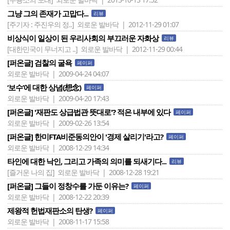
그냥 그의 존재가 고맙다...
리뷰
[주기자 : 주진우의 정..]
외로운 발바닥 | 2012-11-29 01:07
비상식이 일상이 된 우리사회의 부끄러운 자화상
리뷰
[대한민국이 무너지고 ..]
외로운 발바닥 | 2012-11-29 00:44
[퍼온글] 검찰의 굴욕
페이퍼
외로운 발바닥 | 2009-04-24 04:07
‘보수’에 대한 상념(想念)
페이퍼
외로운 발바닥 | 2009-04-20 17:43
[퍼온글] '재판도 상급법관 뜻대로'? 적은 내부에 있다
페이퍼
외로운 발바닥 | 2009-02-26 13:54
[퍼온글] 한미FTA비준동의안이 '경제 살리기'라고?
페이퍼
외로운 발바닥 | 2008-12-29 14:34
타인에 대한 낙인, 그리고 가족의 의미를 되새기다...
리뷰
[즐거운 나의 집]
외로운 발바닥 | 2008-12-28 19:21
[퍼온글] 그들이 정창수를 가둔 이유는?
페이퍼
외로운 발바닥 | 2008-12-22 20:39
제왕적 헌법재판소의 탄생?
페이퍼
외로운 발바닥 | 2008-11-17 15:58