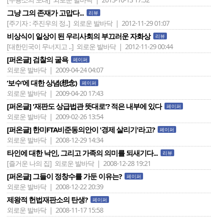
그냥 그의 존재가 고맙다...
리뷰
[주기자 : 주진우의 정..]
외로운 발바닥 | 2012-11-29 01:07
비상식이 일상이 된 우리사회의 부끄러운 자화상
리뷰
[대한민국이 무너지고 ..]
외로운 발바닥 | 2012-11-29 00:44
[퍼온글] 검찰의 굴욕
페이퍼
외로운 발바닥 | 2009-04-24 04:07
‘보수’에 대한 상념(想念)
페이퍼
외로운 발바닥 | 2009-04-20 17:43
[퍼온글] '재판도 상급법관 뜻대로'? 적은 내부에 있다
페이퍼
외로운 발바닥 | 2009-02-26 13:54
[퍼온글] 한미FTA비준동의안이 '경제 살리기'라고?
페이퍼
외로운 발바닥 | 2008-12-29 14:34
타인에 대한 낙인, 그리고 가족의 의미를 되새기다...
리뷰
[즐거운 나의 집]
외로운 발바닥 | 2008-12-28 19:21
[퍼온글] 그들이 정창수를 가둔 이유는?
페이퍼
외로운 발바닥 | 2008-12-22 20:39
제왕적 헌법재판소의 탄생?
페이퍼
외로운 발바닥 | 2008-11-17 15:58