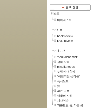
리스트
마이리스트
마이리뷰
book review
DVD review
마이페이퍼
"soul alchemist"
삶의 지혜
micellaneous
늦깎이 대학생
"이런저런 생각들"
독서노트
法
퍼온 글들
생활의 지혜
시사이슈
가볼만한 곳, 가본 곳