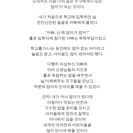
도와주는 사람 나의 꿈은 누구에게나 있는
'엄마'가 되는 것이다.
내가 처음으로 학교에 입학하던 날
천진난만한 얼굴로 아빠에게 물었다.
"아빠, 난 왜 엄마가 없어?"
홀로 입학식에 참가한 아빠는 묵묵부답이었고
학교를 다니는 동안에도 엄마 없는 아이라고
놀림도 받고, 서러움도 많이 겪어야만 했다.
다행히 자상하신 아빠와
여러 선생님들의 지도로
홀로 독립하는 법을 배우면서
날 이해해주는 친구들을 만났고,
덕분에 엄마의 빈자리를 채울 수 있었다.
만약, 내가 커서 엄마가 된다면
아침마다 맛있는 반찬과
구수한 밥을 준비할 것이고
아이들에게 칭찬과 질책도
마다하지 않을 것이며
세계의 대자연과 어린이들을
많이 만나게 해줄 것이다.