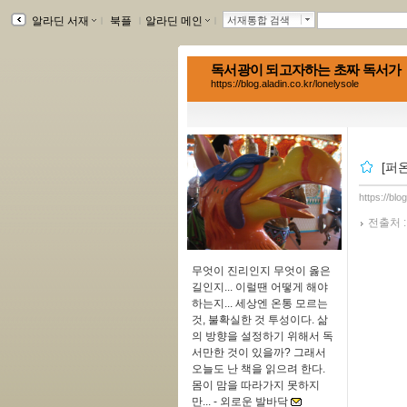
알라딘 서재
ｌ
북플
ｌ
알라딘 메인
ｌ
서재통합 검색
독서광이 되고자하는 초짜 독서가
https://blog.aladin.co.kr/lonelysole
[퍼
https://blo
전출처 
무엇이 진리인지 무엇이 옳은
길인지... 이럴땐 어떻게 해야
하는지... 세상엔 온통 모르는
것, 불확실한 것 투성이다. 삶
의 방향을 설정하기 위해서 독
서만한 것이 있을까? 그래서
오늘도 난 책을 읽으려 한다.
몸이 맘을 따라가지 못하지
만... -
외로운 발바닥