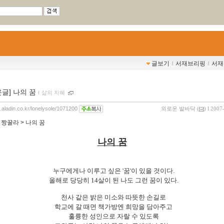
글보기
ｌ
서재브리핑
ｌ
서재
온글] 나의 꿈
ｌ
삶의 지혜
g.aladin.co.kr/lonelysole/1071200
외로운 발바닥
(
) l 2007
:
짱꿀라 > 나의 꿈
나의 꿈
누구에게나 이루고 싶은 '꿈'이 있을 것이다.
올해로 당당히 14살이 된 나도 그런 꿈이 있다.
천사 같은 밝은 미소와 따뜻한 손길로
학교에 갈 때면 책가방엔 희망을 담아주고
훌륭한 성인으로 자랄 수 있도록