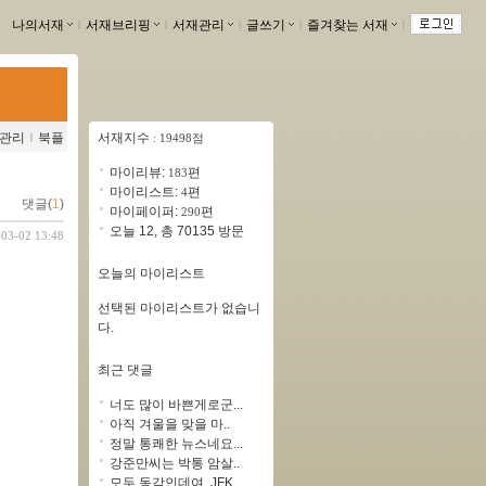
나의서재
ｌ
서재브리핑
ｌ
서재관리
ｌ
글쓰기
ｌ
즐겨찾는 서재
ｌ
관리
ｌ
북플
서재지수
: 19498점
마이리뷰:
편
183
마이리스트:
편
4
댓글(
1
)
마이페이퍼:
편
290
오늘 12, 총 70135 방문
-03-02 13:48
오늘의 마이리스트
선택된 마이리스트가 없습니
다.
최근 댓글
너도 많이 바쁜게로군...
아직 겨울을 맞을 마..
정말 통쾌한 뉴스네요...
강준만씨는 박통 암살..
모두 동감인데여, JFK..