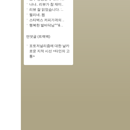
냐냐.. 리뷰가 참 재미..
리뷰 잘 읽었습니다. :..
찔리네..쩝
스타벅스 커피가격의 ..
행복한 발바닥님^^& ..
먼댓글 (트랙백)
포토저널리즘에 대한 날카
로운 지적 시선 <타인의 고
통>