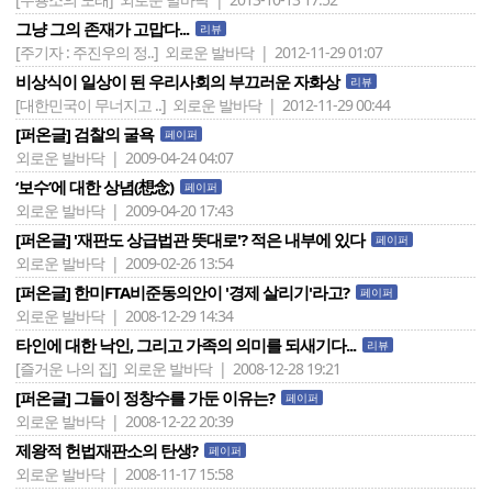
그냥 그의 존재가 고맙다...
리뷰
[주기자 : 주진우의 정..]
외로운 발바닥 | 2012-11-29 01:07
비상식이 일상이 된 우리사회의 부끄러운 자화상
리뷰
[대한민국이 무너지고 ..]
외로운 발바닥 | 2012-11-29 00:44
[퍼온글] 검찰의 굴욕
페이퍼
외로운 발바닥 | 2009-04-24 04:07
‘보수’에 대한 상념(想念)
페이퍼
외로운 발바닥 | 2009-04-20 17:43
[퍼온글] '재판도 상급법관 뜻대로'? 적은 내부에 있다
페이퍼
외로운 발바닥 | 2009-02-26 13:54
[퍼온글] 한미FTA비준동의안이 '경제 살리기'라고?
페이퍼
외로운 발바닥 | 2008-12-29 14:34
타인에 대한 낙인, 그리고 가족의 의미를 되새기다...
리뷰
[즐거운 나의 집]
외로운 발바닥 | 2008-12-28 19:21
[퍼온글] 그들이 정창수를 가둔 이유는?
페이퍼
외로운 발바닥 | 2008-12-22 20:39
제왕적 헌법재판소의 탄생?
페이퍼
외로운 발바닥 | 2008-11-17 15:58