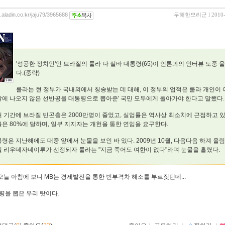
g.aladin.co.kr/jaju79/3965688
무해한모리군
l 2010
'성공한 정치인'인 브라질의 룰라 다 실바 대통령(65)이 언론과의 인터뷰 도중 
다.(중략)
룰라는 현 정부가 국내외에서 칭송받는 데 대해, 이 정부의 업적은 룰라 개인이 
밖에 나오지 않은 선반공을 대통령으로 뽑아준' 국민 모두에게 돌아가야 한다고 말했다. 
권 기간에 브라질 빈곤층은 2000만명이 줄었고, 실업률은 역사상 최소치에 근접하고 있
은 80%에 달하며, 일부 지지자는 개헌을 통한 연임을 요구한다.
령은 지난해에도 대중 앞에서 눈물을 보인 바 있다. 2009년 10월, 다음다음 하계 올
질 리우데자네이루가 선정되자 룰라는 "지금 죽어도 여한이 없다"라며 눈물을 흘렸다.
: 오늘 아침에 보니 MB는 경제발전을 통한 빈부격차 해소를 부르짖던데...
령을 뽑은 우리 탓이다.