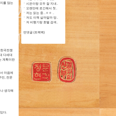
뜯지를 않는
시은이랑 모두 잘 지내..
오랜만에 로긴해서 첫..
저는 읽는 중...ㅎㅎ ..
저도 이책 살까말까 망..
저 비행기랑 호텔 검색..
먼댓글 (트랙백)
 한국전쟁
임대 다세대
는 계획이란
워서 마음에
민, 전문
않나 생각해
있다.