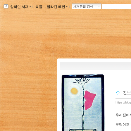
알라딘 서재
ｌ
북플
ｌ
알라딘 메인
ｌ
서재통합 검색
진보
https://blo
우리집에서
분당이후 