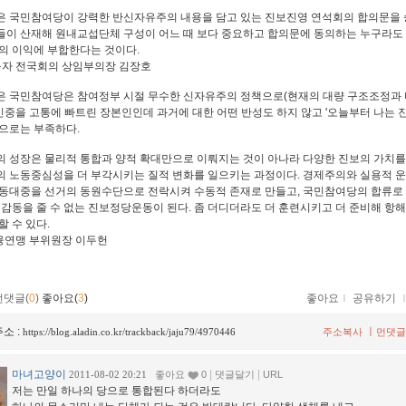
 국민참여당이 강력한 반신자유주의 내용을 담고 있는 진보진영 연석회의 합의문을 
이 산재해 원내교섭단체 구성이 어느 때 보다 중요하고 합의문에 동의하는 누구라도
의 이익에 부합한다는 것이다.
동자 전국회의 상임부의장 김장호
 국민참여당은 참여정부 시절 무수한 신자유주의 정책으로(현재의 대량 구조조정과
 민중을 고통에 빠트린 장본인인데 과거에 대한 어떤 반성도 하지 않고 '오늘부터 나는 
으로는 부족하다.
 성장은 물리적 통합과 양적 확대만으로 이뤄지는 것이 아나라 다양한 진보의 가치
 노동중심성을 더 부각시키는 질적 변화를 일으키는 과정이다. 경제주의와 실용적 
동대중을 선거의 동원수단으로 전락시켜 수동적 존재로 만들고, 국민참여당의 합류로
 감동을 줄 수 없는 진보정당운동이 된다. 좀 더디더라도 더 훈련시키고 더 준비해 항
할 수 있다.
융연맹 부위원장 이두헌
먼댓글(
0
)
좋아요(
3
)
좋아요
ｌ
공유하기
소 :
ㅣ
https://blog.aladin.co.kr/trackback/jaju79/4970446
주소복사
먼댓글
마녀고양이
|
|
2011-08-02 20:21
좋아요
0
댓글달기
URL
저는 만일 하나의 당으로 통합된다 하더라도