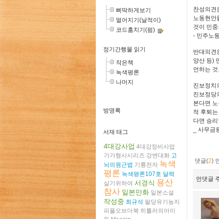
찬성의견은
삐딱하게보기
노동현안들
멀어지기(날적이)
것이 민중
코드훔치기(펌)
- 민주노
정기간행물 읽기
반대의견은
양산 등)
작은책
언하는 것
녹색평론
나머지
진보정치의
진보정당의
본다면 노
방명록
적 후퇴는
다면 승리
_ 사무금
서재 태그
4대강사업
4대강정비사업
가가형사시리즈
강변대화
고
댓글(
2
)
녹색
뇌의원근법
기륭전자
평론
녹색평론107호
달력
먼댓글 주
용산
서경식
살기위하여
참사
일본만화
일본소설
작성중
최규석
팔당유기농지
피플오브더북
히틀러의아이