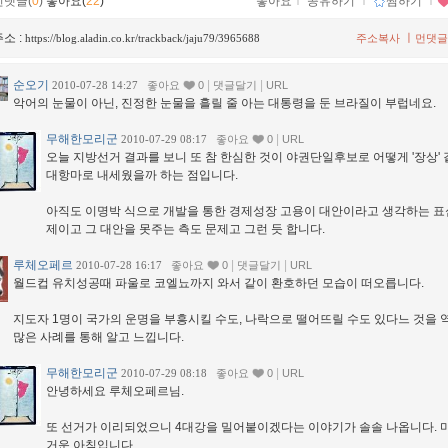
먼댓글(
0
)
좋아요(
22
)
좋아요
ｌ
공유하기
ｌ
찜하기
ｌ
소 :
ㅣ
https://blog.aladin.co.kr/trackback/jaju79/3965688
주소복사
먼댓글
순오기
|
|
2010-07-28 14:27
좋아요
0
댓글달기
URL
악어의 눈물이 아닌, 진정한 눈물을 흘릴 줄 아는 대통령을 둔 브라질이 부럽네요.
무해한모리군
|
2010-07-29 08:17
좋아요
0
URL
오늘 지방선거 결과를 보니 또 참 한심한 것이 야권단일후보로 어떻게 '장상'
대항마로 내세웠을까 하는 점입니다.
아직도 이명박 식으로 개발을 통한 경제성장 고용이 대안이라고 생각하는 표
제이고 그 대안을 못주는 측도 문제고 그런 듯 합니다.
루체오페르
|
|
2010-07-28 16:17
좋아요
0
댓글달기
URL
월드컵 유치성공때 파울로 코엘뇨까지 와서 같이 환호하던 모습이 떠오릅니다.
지도자 1명이 국가의 운명을 부흥시킬 수도, 나락으로 떨어뜨릴 수도 있다느 것을 
많은 사례를 통해 알고 느낍니다.
무해한모리군
|
2010-07-29 08:18
좋아요
0
URL
안녕하세요 루체오페르님.
또 선거가 이리되었으니 4대강을 밀어붙이겠다는 이야기가 솔솔 나옵니다. 
거운 아침입니다.