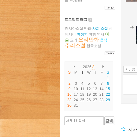
들
Moanin
프로덕트 태그
러시아소설
만화
사회
소설
시
예
에세이
여성학
여행
역사
요리만화
술
요리
음식
추리소설
한국소설
2026
8
S
M
T
W
T
F
S
1
2
3
4
5
6
7
8
9
10
11
12
13
14
15
16
17
18
19
20
21
22
23
24
25
26
27
28
29
30
31
시사