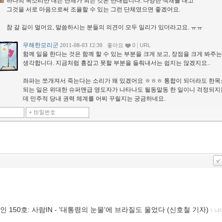
하나의 목소리만 내는 단체가 되는 것은 반대랍니다. 다양한 색채를 내고
그것을 서로 마음으로써 조율할 수 있는 그런 단체였으면 좋겠어요.
참 갈 길이 멀어요, 말씀하시는 분들의 의견이 모두 일리가 있더라고요. ㅠㅠ
무해한모리군
|
2011-08-03 12:30
좋아요
0
URL
함께 일을 한다는 것은 함께 할 수 있는 부분을 크게 보고, 장점을 크게 봐주
생각합니다. 지금처럼 흉잡고 못할 부분을 들춰내서는 쉽지는 않겠지요..
좌파는 쪼개져서 죽는다는 소리가 왜 있겠어요 ㅎㅎㅎ 통합이 되더라도 한
되는 일은 위대한 슈퍼맨급 영도자가 나타나도 될동말동 한 일이니 걱정되지
데 민주적 당내 권력 체계를 어찌 꾸릴지는 궁금하네요.
인 150호: 사람IN - '대통령의 눈물'에 브라질도 울었다 (신호철 기자)
ｌ
나