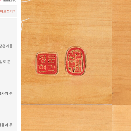
ThanksTo
바로쓰기
 같은이를
심도 문
역사의 수
마음이 무