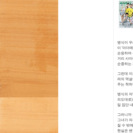
병식이 우
이 '아더
순응하며 
거리 사이
순종하는 
그런데 이
려의 역설
주는 척하
병식의 자
의도대로)
일 집단 
그러니까 
그녀가 자
질 수 밖
현실은 변