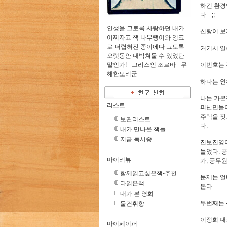
하긴 환경
다 --;;
인생을 그토록 사랑하던 내가
신랑이 보
어쩌자고 책 나부랭이와 잉크
로 더렵혀진 종이에다 그토록
거기서 일
오랫동안 내박쳐둘 수 있었단
말인가! - 그리스인 조르바 -
무
이번호는 
해한모리군
하나는
인
나는 가본
리스트
피난민들이
주택을 짓
보관리스트
다.
내가 만나온 책들
지금 독서중
진보진영이
들었다. 
마이리뷰
가, 공무
함께읽고싶은책-추천
문제는 얼
다읽은책
본다.
내가 본 영화
두번째는
물건취향
이정희 대
마이페이퍼