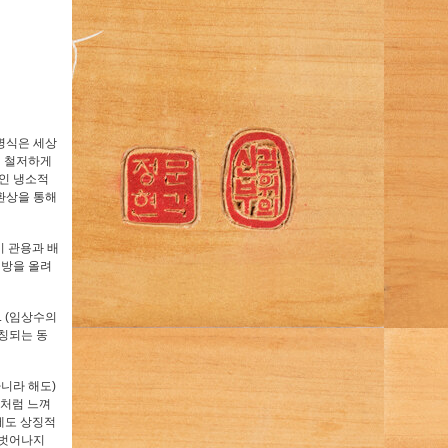
병식은 세상
에 철저하게
적인 냉소적
환상을 통해
이 관용과 배
대방을 올려
. (임상수의
칭되는 동
니라 해도)
처처럼 느껴
에도 상징적
 벗어나지