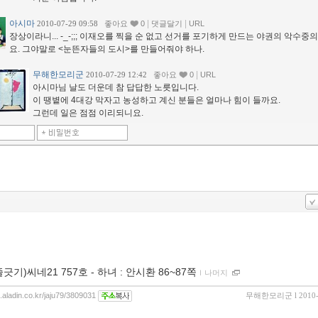
아시마
|
|
2010-07-29 09:58
좋아요
0
댓글달기
URL
장상이라니... -_-;;; 이재오를 찍을 순 없고 선거를 포기하게 만드는 야권의 악수중
요. 그야말로 <눈뜬자들의 도시>를 만들어줘야 하나.
무해한모리군
|
2010-07-29 12:42
좋아요
0
URL
아시마님 날도 더운데 참 답답한 노릇입니다.
이 땡볕에 4대강 막자고 농성하고 계신 분들은 얼마나 힘이 들까요.
그런데 일은 점점 이리되니요.
긋기)씨네21 757호 - 하녀 : 안시환 86~87쪽
ｌ
나머지
g.aladin.co.kr/jaju79/3809031
무해한모리군
l 2010