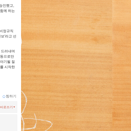
승인했고,
 함께 하는
 비정규직
진보'라고 선
를 드러내며
운동으로만
 야기될 질
해를 시작한
ｌ
찜하기
바로쓰기