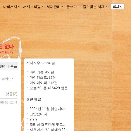
나의서재
ｌ
서재브리핑
ｌ
서재관리
ｌ
글쓰기
ｌ
즐겨찾는 서재
ｌ
은 없다
.kr/jaju79
서재지수
: 73887점
관리
ｌ
북플
마이리뷰:
편
453
마이리스트:
편
15
날짜순
마이페이퍼:
편
942
오늘 60, 총 416429 방문
댓글(
2
)
최근 댓글
-08-02 12:44
2024년 11월 읽습니다..
고맙습니다
? ? ?
모리님 결혼한게 엇그..
시은이가 초1 이에요??..