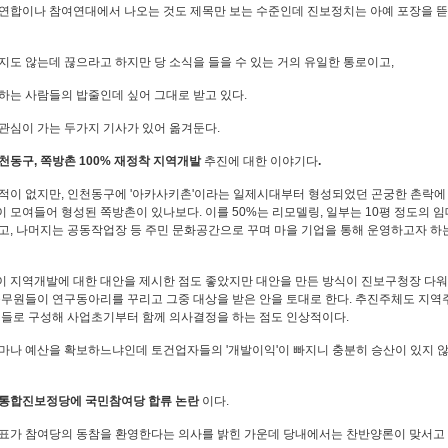
연합이나 참여연대에서 나오는 것도 제목만 보는 수준인데 진보정치는 아예 포장을 
지도 않는데 끊으라고 하지만 당 소식을 들을 수 있는 거의 유일한 통로이고,
하는 사람들의 밥줄인데 싶어 그대로 받고 있다.
관심이 가는 두가지 기사가 있어 옮겨둔다.
천동구, 쪽방촌 100% 재정착 지역개발
추진에 대한 이야기다
.
적이 없지만, 인천동구에 '아카사키촌'이라는 일제시대부터 형성되었던 곤궁한 촌락에
 모여들어 형성된 쪽방촌이 있나보다. 이를 50%는 리모델링, 일부는 10평 정도의 
고, 나머지는 공동작업장 등 주민 문화공간으로 꾸며 마을 기업을 통해 운영하고자 하
 지역개발에 대한 대안을 제시한 점도 좋았지만 대안을 만든 방식이 진보구청장 다
공무원들이 연구동아리를 꾸리고 그중 대상을 받은 안을 토대로 한다. 추진주체도 지역주
원들로 구성해 사업초기부터 함께 의사결정을 하는 점도 인상적이다.
마나 예산을 확보하느냐인데 토건업자들의 '개발이익'이 빠지니 충분히 승산이 있지 
통합진보정당에 국민참여당 합류 논란
이다.
표가 참여당의 동참을 환영한다는 의사를 밝힌 가운데 당내에서는 찬반양론이 맞서고 