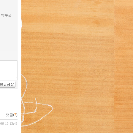
의 악수군
댓글(
7
)
-06-10 13:49