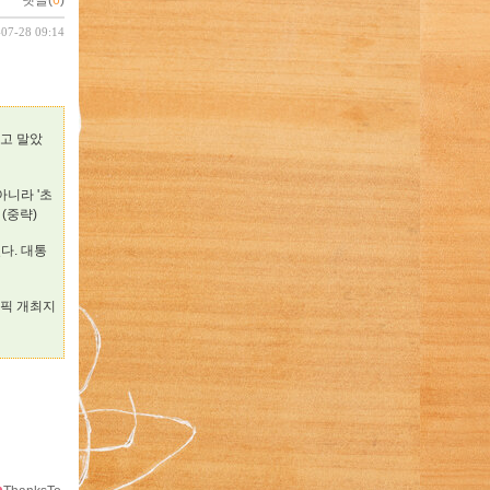
댓글(
6
)
-07-28 09:14
울고 말았
아니라 '초
(중략)
다. 대통
림픽 개최지