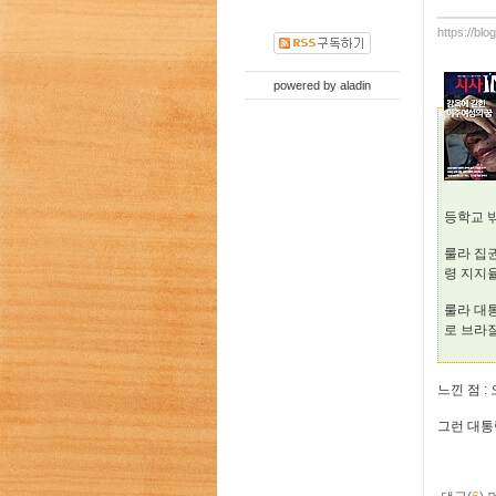
https://blo
powered by
aladin
등학교 
룰라 집
령 지지율
룰라 대통
로 브라
느낀 점 
그런 대통