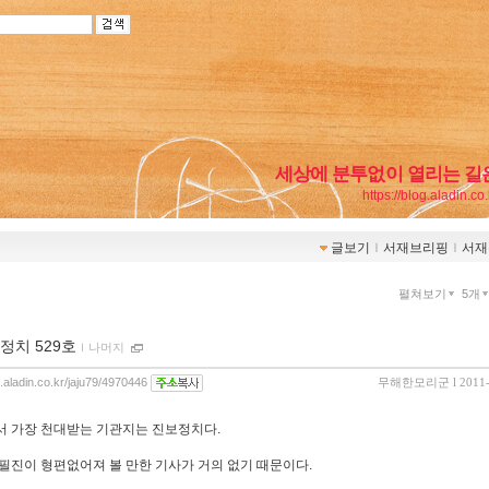
세상에 분투없이 열리는 길
https://blog.aladin.co
글보기
ｌ
서재브리핑
ｌ
서재
펼쳐보기
5개
정치 529호
ｌ
나머지
g.aladin.co.kr/jaju79/4970446
무해한모리군
l 2011
 가장 천대받는 기관지는 진보정치다.
필진이 형편없어져 볼 만한 기사가 거의 없기 때문이다.