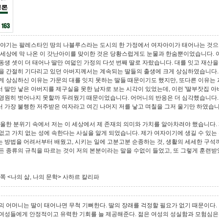
야기는 팔레스타인 땅의 나블루스라는 도시의 한 가정에서 여자아이가 태어나는 것으
 세상에 막 나온 이 갓난아이를 맞이한 것은 당황스럽게도 눈물과 한숨뿐이었습니다. 
동생 셋이 더 태어나 딸만 여덟인 가정의 다섯 번째 딸로 자랐습니다. 대를 잇고 재산
을 간절히 기다리고 있던 아버지께서는 계속되는 딸들의 출생에 크게 상심하였습니다.
게 상심하신 이유는 가문의 대를 잇지 못하는 딸들 때문이기도 했지만, 또다른 이유는 
 딸만 낳은 아버지를 제구실을 못한 남자로 보는 시각이 있었는데, 이런 '딸부잣집 아
영원히 벗어나지 못할까 두려웠기 때문이었습니다. 어머니의 반응은 더 심각했습니다.
 가장 불행한 저주받은 여자라고 여긴 나머지 저를 낳고 며칠을 그저 울기만 하였습
울한 분위기 속에서 저는 이 세상에서 제 존재의 의미와 가치를 알아차려야 했습니다. 
없고 가치 없는 성에 속한다는 사실을 알게 되었습니다. 제가 여자이기에 생길 수 있는
 방법을 어려서부터 배웠고, 시키는 일에 고분고분 순종하는 것, 생활의 세세한 구석
든 종류의 규칙을 따르는 것이 저의 본분이라는 말을 수없이 들었고, 또 그렇게 훈련
85쪽 <나의 삶, 나의 문학> 사하르 칼리파
 어머니는 딸이 태어나면 무척 기뻐한다. 딸의 장래를 걱정할 필요가 없기 때문이다.
여성들에게 안정적이고 유력한 기회를 늘 제공해준다. 젊은 여성의 성실함과 모험심은