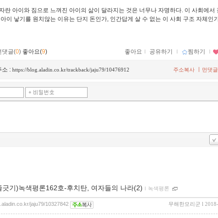
자란 아이와 짐으로 느껴진 아이의 삶이 달라지는 것은 너무나 자명하다. 이 사회에서 
 아이 낳기를 원치않는 이유는 단지 돈인가, 인간답게 살 수 없는 이 사회 구조 자체인가
먼댓글(
0
)
좋아요(
9
)
좋아요
ｌ
공유하기
ｌ
찜하기
ｌ
소 :
ㅣ
https://blog.aladin.co.kr/trackback/jaju79/10476912
주소복사
먼댓글
줄긋기)녹색평론162호-후치탄, 여자들의 나라(2)
ｌ
녹색평론
g.aladin.co.kr/jaju79/10327842
무해한모리군
l 2018