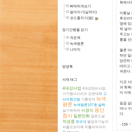
회에서와
삐딱하게보기
멀어지기(날적이)
이튿날 
코드훔치기(펌)
후조리에
옆에 있
락 넣어
정기간행물 읽기
주고는 
작은책
름을 선
녹색평론
나머지
물론 아
하던 일
당연히 
데리고 
방명록
켜준다. 
서재 태그
이곳 사
과 회복
4대강사업
4대강정비사업
이 이에
가가형사시리즈
강변대화
고
녹색
뇌의원근법
기륭전자
일곱 살
평론
녹색평론107호
달력
야나 구
용산
서경식
살기위하여
다.
참사
일본만화
일본소설
작성중
최규석
팔당유기농지
- 156
피플오브더북
히틀러의아이