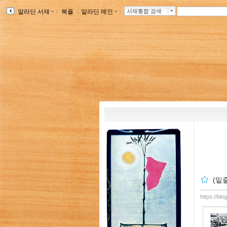
알라딘 서재
ｌ
북플
ｌ
알라딘 메인
ｌ
서재통합 검색
(밑
https://blo