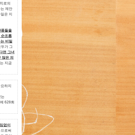
 치로의
라는 제안
과일은 지
생산품들을
이 순조롭
우는 비밀
모두가 그
된다면 그녀
 많은 의
는 지금
중요하지
씻는
에 628회
끊임없이
봄으로써