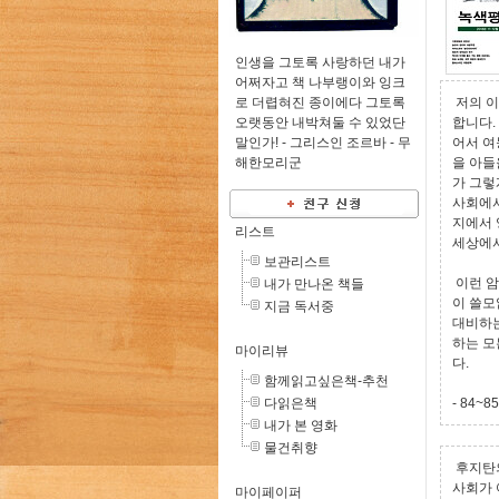
인생을 그토록 사랑하던 내가
어쩌자고 책 나부랭이와 잉크
로 더렵혀진 종이에다 그토록
저의 이
오랫동안 내박쳐둘 수 있었단
합니다.
말인가! - 그리스인 조르바 -
무
어서 여
해한모리군
을 아들
가 그렇
사회에서
지에서 
리스트
세상에서
보관리스트
이런 암
내가 만나온 책들
이 쓸모
지금 독서중
대비하는
하는 모
마이리뷰
다.
함께읽고싶은책-추천
다읽은책
- 84~
내가 본 영화
물건취향
후지탄의
사회가 
마이페이퍼