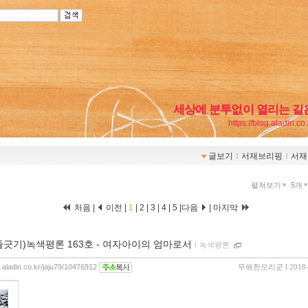
세상에 분투없이 열리는 길
https://blog.aladin.co
글보기
ｌ
서재브리핑
ｌ
서재
펼쳐보기
5개
처음 |
이전 |
1
|
2
|
3
|
4
|
5
|
다음
|
마지막
줄긋기)녹색평론 163호 - 여자아이의 엄마로서
ｌ
녹색평론
g.aladin.co.kr/jaju79/10476912
무해한모리군
l 2018