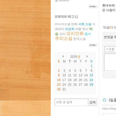
들
Moanin
환대속에 
은 사람이
프로덕트 태그
러시아소설
만화
사회
소설
시
댓글(
0
)
예
에세이
여성학
여행
역사
요리만화
술
요리
음식
먼댓글 주
추리소설
한국소설
2026
8
S
M
T
W
T
F
S
1
2
3
4
5
6
7
8
9
10
11
12
13
14
15
16
17
18
19
20
21
22
23
24
25
26
27
28
29
30
31
(밑
https://blo