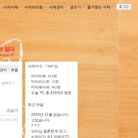
나의서재
ｌ
서재브리핑
ｌ
서재관리
ｌ
글쓰기
ｌ
즐겨찾는 서재
ｌ
은 없다
.kr/jaju79
서재지수
: 73887점
관리
ｌ
북플
마이리뷰:
편
453
마이리스트:
편
15
날짜순
마이페이퍼:
편
942
오늘 75, 총 416515 방문
최근 댓글
댓글(
0
)
2024년 11월 읽습니다..
-11-19 12:45
고맙습니다
? ? ?
모리님 결혼한게 엇그..
시은이가 초1 이에요??..