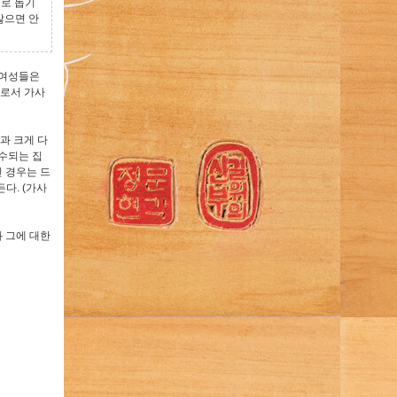
서로 돕기
않으면 안
 여성들은
으로서 가사
과 크게 다
수되는 집
 경우는 드
다. (가사
 그에 대한