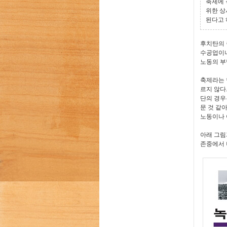
축제에 
위한 상
된다고 
후치탄의 
수공업이나
노동의 부
축제라는 
르지 않다
단의 경우
문 것 같
노동이나 
아래 그림
존중에서 