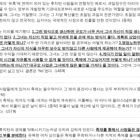
제의 ‘유혹‘에 면역이 되어 있는 후치탄 사람들의 전형적인 예로서, 과일장수인 마리아
들 수 있다. 정부의 개발정책 기관대표로부터 새로운 사업을 주도하는 역할을 맡아보
을 때, 그녀는 거절했다. 그녀는 그 지방 특산물인 초절임 과일의 전문가였다. 초절임 
한되지 않고 전국적인, 심지어는 국제적인 시장으로 진출할 만한 것이었다. (중략)
 이의를 제기했다.
1.그런 방식으로 생산하면 규모가 너무 커서 그녀 자신이 직접 
가 없다
.
2.그녀는 자신이 직접 팔고 저녁에 돈을 손에 쥐는 방식이 좋다. 계획된 상업
면 어떻게 되나?
너무 싼 가격으로 팔아야만 할 경우에는 어떻게 하는가?
3.영업노하
왜 그녀가 자신의 지식을 아무런 보수도 받지않고 다른 사람에게 제공해야 하는가?
이 
란 수익을 기대하기 때문인데, 그녀는 그런 것을 믿지 않는다.
4.게다가 만일 일이 잘
의 시간을 자유롭게 사용할 수 없게 될 것이다. 축제에 가고싶어지면 어떻게 하나? 너무
야하는게 아닌가? 대규모 사업은 그녀에게 많은 불안을 가져다 줄 것이다.
그런데 그녀
이 살고 있다. 결론은 ‘No‘였다. -148쪽
사람들에게 있어서 축제는 필수적이다. 그 밖의 용건이나 행사는 모두 부차적이거나 
중략)
 축제는 적어도 이틀, 대개는 며칠씩 계속된다. 이틀째는 ‘라 바다 데 올라스(냄비를 
고 해서 뒤풀이 같은 날이 된다. (중략) 뒤풀이 날을 계산에 넣지 않더라도, 큰 축제가 1년
. -157쪽
후치탄의 경제를 약화시키기는커녕 오히려 강하게 만든다.
축제를 통해서 사람들은 
 부를 분배한다
. 유복한 여자 상인들은 축제를 주최하거나 다른 지역의 축제를 돌아