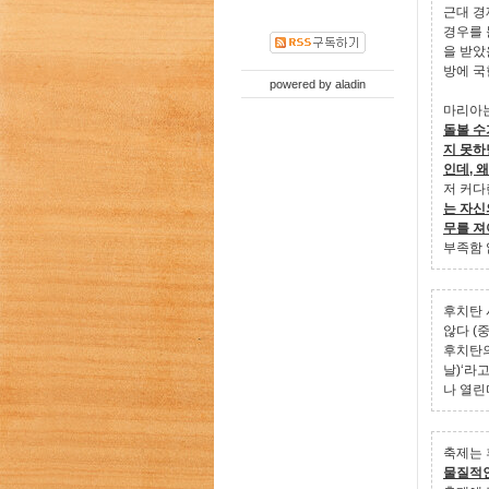
근대 경
경우를 
을 받았
방에 국
powered by
aladin
마리아는
돌볼 수
지 못하
인데, 
저 커다
는 자신
무를 져
부족함 없
후치탄 
않다 (
후치탄의
날)‘라
나 열린다
축제는 
물질적인