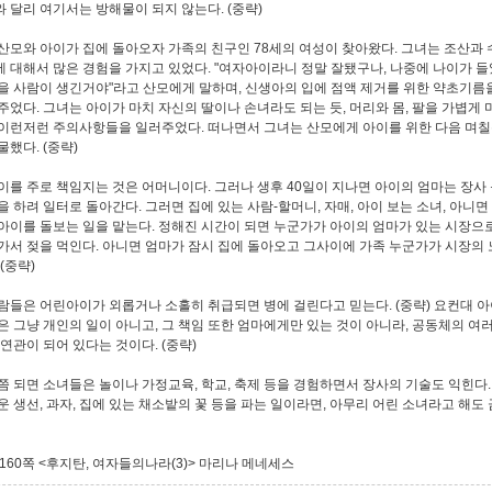
 달리 여기서는 방해물이 되지 않는다. (중략)
산모와 아이가 집에 돌아오자 가족의 친구인 78세의 여성이 찾아왔다. 그녀는 조산과 수
 대해서 많은 경험을 가지고 있었다. "여자아이라니 정말 잘됐구나, 나중에 나이가 들
을 사람이 생긴거야"라고 산모에게 말하며, 신생아의 입에 점액 제거를 위한 약초기름을
주었다. 그녀는 아이가 마치 자신의 딸이나 손녀라도 되는 듯, 머리와 몸, 팔을 가볍게
이런저런 주의사항들을 일러주었다. 떠나면서 그녀는 산모에게 아이를 위한 다음 며칠
물했다. (중략)
이를 주로 책임지는 것은 어머니이다. 그러나 생후 40일이 지나면 아이의 엄마는 장사 
을 하려 일터로 돌아간다. 그러면 집에 있는 사람-할머니, 자매, 아이 보는 소녀, 아니면
아이를 돌보는 일을 맡는다. 정해진 시간이 되면 누군가가 아이의 엄마가 있는 시장으
가서 젖을 먹인다. 아니면 엄마가 잠시 집에 돌아오고 그사이에 가족 누군가가 시장의 
(중략)
람들은 어린아이가 외롭거나 소홀히 취급되면 병에 걸린다고 믿는다. (중략) 요컨대 아
은 그냥 개인의 일이 아니고, 그 책임 또한 엄마에게만 있는 것이 아니라, 공동체의 여
 연관이 되어 있다는 것이다. (중략)
쯤 되면 소녀들은 놀이나 가정교육, 학교, 축제 등을 경험하면서 장사의 기술도 익힌다
운 생선, 과자, 집에 있는 채소밭의 꽃 등을 파는 일이라면, 아무리 어린 소녀라고 해도
 ~ 160쪽 <후지탄, 여자들의나라(3)> 마리나 메네세스