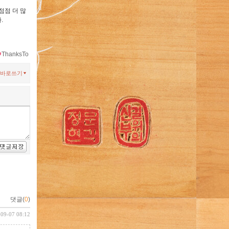
점점 더 많
.
ThanksTo
바로쓰기
댓글(
0
)
-09-07 08:12