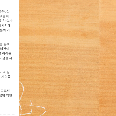
유, 산
었을 때
 한 숙가
 마사지해
분의 기
등 원래
 남편이
로 아이를
노점을 지
이의 병
러 사람들
. 토르티
 금방 익힌