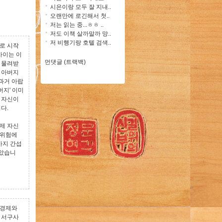
시은이랑 모두 잘 지내..
오랜만에 로긴해서 첫..
저는 읽는 중...ㅎㅎ ..
저도 이책 살까말까 망..
저 비행기랑 호텔 검색..
로 시작
아이는 이
먼댓글 (트랙백)
을 물려받
 아버지
과거 아랍
버지' 이미
 자신이
니다.
제 자신
 위험에
까지 간섭
받았습니
 경제와
 서구사