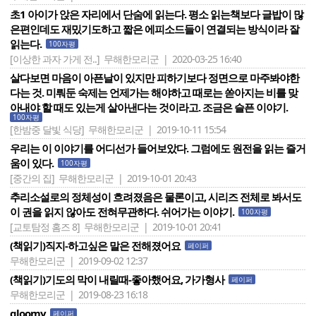
초1 아이가 앉은 자리에서 단숨에 읽는다. 평소 읽는책보다 글밥이 많
은편인데도 재밌기도하고 짧은 에피소드들이 연결되는 방식이라 잘
읽는다.
100자평
[이상한 과자 가게 전..]
무해한모리군 | 2020-03-25 16:40
살다보면 마음이 아픈날이 있지만 피하기보다 정면으로 마주봐야한
다는 것. 미뤄둔 숙제는 언제가는 해야하고 때로는 쏟아지는 비를 맞
아내야 할 때도 있는게 살아낸다는 것이라고. 조금은 슬픈 이야기.
100자평
[한밤중 달빛 식당]
무해한모리군 | 2019-10-11 15:54
우리는 이 이야기를 어디선가 들어보았다. 그럼에도 원전을 읽는 즐거
움이 있다.
100자평
[중간의 집]
무해한모리군 | 2019-10-01 20:43
추리소설로의 정체성이 흐려졌음은 물론이고, 시리즈 전체로 봐서도
이 권을 읽지 않아도 전혀무관하다. 쉬어가는 이야기.
100자평
[교토탐정 홈즈 8]
무해한모리군 | 2019-10-01 20:41
(책읽기)직지-하고싶은 말은 전해졌어요
페이퍼
무해한모리군 | 2019-09-02 12:37
(책읽기)기도의 막이 내릴때-좋아했어요, 가가형사
페이퍼
무해한모리군 | 2019-08-23 16:18
gloomy
페이퍼