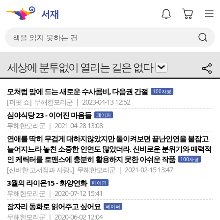
세상에 분투없이 열리는 길은 없다
모처럼 맘에 드는 새로운 수사콤비, 다음권 간절
100자평
[퍼핏 쇼]
무해한모리군 | 2023-04-13 12:52
심야식당 23 - 이어진 마음들
페이퍼
무해한모리군 | 2021-04-28 13:08
연애를 딱히 무겁게 대하지않았지만 돌이켜보면 끝난인연을 붙잡고
늘어지느라 놓친 소중한 인연도 많았더라. 신비로운 분위기와 매력적
인 케릭터를 로맨스에 충분히 활용하지 못한 아쉬운 작품
100자평
[신비한 고서점과 사랑..]
무해한모리군 | 2021-02-15 13:47
3월의 라이온15 - 화양연화
페이퍼
무해한모리군 | 2020-07-12 15:41
잠자리 동화로 읽어주고 싶어요
페이퍼
무해한모리군 | 2020-06-02 12:04