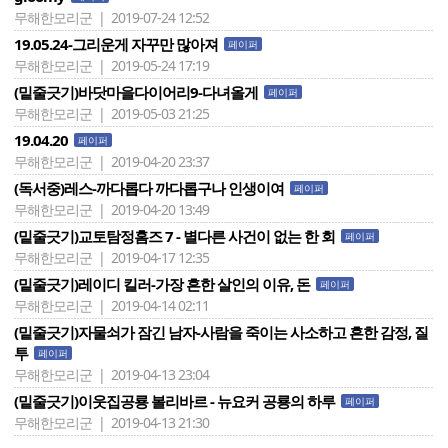
무해한모리군 | 2019-07-24 12:52
19.05.24-그리운게 자꾸만 많아져
페이퍼
무해한모리군 | 2019-05-24 17:19
(밑줄긋기)바닷마을다이어리9-다녀올게
페이퍼
무해한모리군 | 2019-05-03 21:25
19.04.20
페이퍼
무해한모리군 | 2019-04-20 23:37
(독서중)레스-까다롭다 까다롭구나 인생이여
페이퍼
무해한모리군 | 2019-04-20 13:49
(밑줄긋기)교토탐정홈즈 7 - 별다른 사건이 없는 한 회
페이퍼
무해한모리군 | 2019-04-17 12:35
(밑줄긋기)레이디 킬러-가장 흔한 살인의 이유, 돈
페이퍼
무해한모리군 | 2019-04-14 02:11
(밑줄긋기)자물쇠가 잠긴 남자-사람을 죽이는 사소하고 흔한 감정, 질
투
페이퍼
무해한모리군 | 2019-04-13 23:04
(밑줄긋기)이웃집공룡 볼리바르 - 뉴요커 공룡의 하루
페이퍼
무해한모리군 | 2019-04-13 21:30