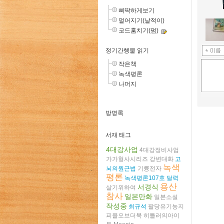
삐딱하게보기
멀어지기(날적이)
코드훔치기(펌)
정기간행물 읽기
작은책
녹색평론
나머지
방명록
서재 태그
4대강사업
4대강정비사업
가가형사시리즈
강변대화
고
녹색
뇌의원근법
기륭전자
평론
녹색평론107호
달력
용산
서경식
살기위하여
참사
일본만화
일본소설
작성중
최규석
팔당유기농지
피플오브더북
히틀러의아이