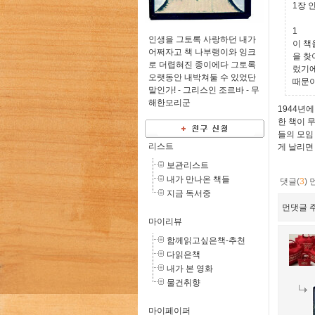
1장 
1
인생을 그토록 사랑하던 내가
이 책
어쩌자고 책 나부랭이와 잉크
을 찾
로 더렵혀진 종이에다 그토록
렀기에
오랫동안 내박쳐둘 수 있었단
때문이
말인가! - 그리스인 조르바 -
무
해한모리군
1944년
한 책이 
들의 모임
리스트
게 날리면
보관리스트
내가 만나온 책들
댓글(
3
)
지금 독서중
먼댓글 주
마이리뷰
함께읽고싶은책-추천
다읽은책
내가 본 영화
물건취향
마이페이퍼