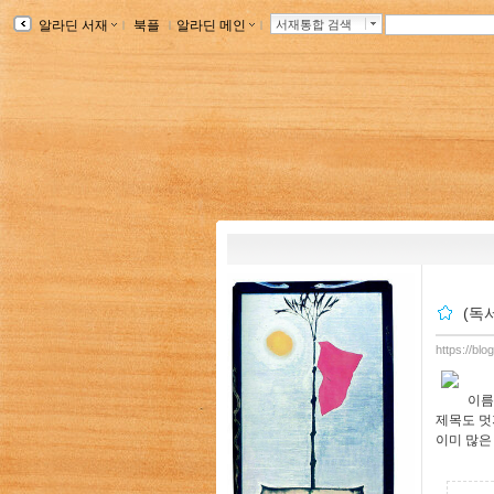
알라딘 서재
ｌ
북플
ｌ
알라딘 메인
ｌ
서재통합 검색
(독
https://blo
이름
제목도 멋
이미 많은