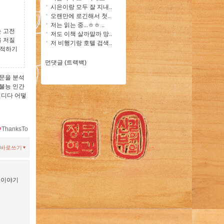
시은이랑 모두 잘 지내..
오랜만에 로긴해서 첫..
저는 읽는 중...ㅎㅎ ..
는 고전
저도 이책 살까말까 망..
을 저질
저 비행기랑 호텔 검색..
추적하기
먼댓글 (트랙백)
질문을 분석
제불능 인간
어디다 어떻
ThanksTo
바로쓰기
의 이야기