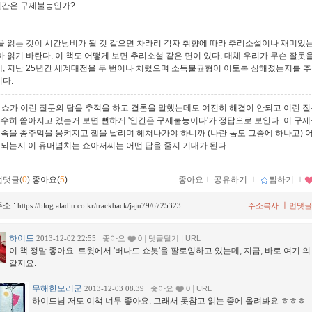
인간은 구제불능인가?
을 읽는 것이 시간낭비가 될 것 같으면 차라리 각자 취향에 따라 추리소설이나 재미있
아 읽기 바란다. 이 책도 어떻게 보면 추리소설 같은 면이 있다. 대체 우리가 무슨 잘못
, 지난 25년간 세계대전을 두 번이나 치렀으며 소득불균형이 이토록 심해졌는지를 
다.
에 쇼가 이런 질문의 답을 추적을 하고 결론을 말했는데도 여전히 해결이 안되고 이런 
무수히 쏟아지고 있는거 보면 뻔하게 '인간은 구제불능이다'가 정답으로 보인다. 이 구
 속을 종주먹을 웅켜지고 잽을 날리며 헤쳐나가야 하니까 (나란 놈도 그중에 하나고) 
 되는지 이 유머넘치는 쇼아저씨는 어떤 답을 줄지 기대가 된다.
먼댓글(
0
)
좋아요(
5
)
좋아요
ｌ
공유하기
ｌ
찜하기
ｌ
소 :
ㅣ
https://blog.aladin.co.kr/trackback/jaju79/6725323
주소복사
먼댓글
하이드
|
|
2013-12-02 22:55
좋아요
0
댓글달기
URL
이 책 정말 좋아요. 트윗에서 '버나드 쇼봇'을 팔로잉하고 있는데, 지금, 바로 여기.
같지요.
무해한모리군
|
2013-12-03 08:39
좋아요
0
URL
하이드님 저도 이책 너무 좋아요. 그래서 못참고 읽는 중에 올려봐요 ㅎㅎㅎ