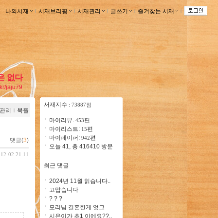
나의서재
ｌ
서재브리핑
ｌ
서재관리
ｌ
글쓰기
ｌ
즐겨찾는 서재
ｌ
은 없다
.kr/jaju79
서재지수
: 73887점
관리
ｌ
북플
마이리뷰:
편
453
마이리스트:
편
15
마이페이퍼:
편
942
댓글(
3
)
오늘 41, 총 416410 방문
-12-02 21:11
최근 댓글
2024년 11월 읽습니다..
고맙습니다
? ? ?
모리님 결혼한게 엇그..
시은이가 초1 이에요??..