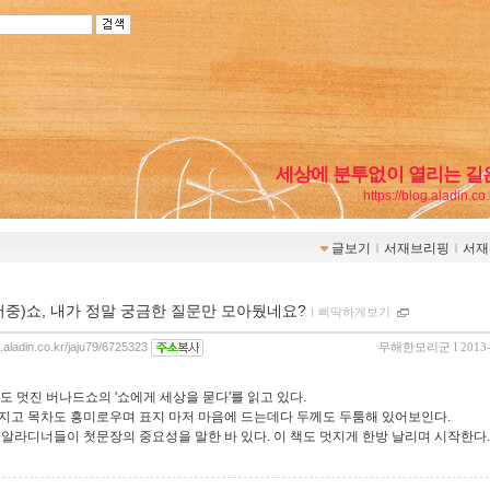
세상에 분투없이 열리는 길
https://blog.aladin.co
글보기
ｌ
서재브리핑
ｌ
서재
서중)쇼, 내가 정말 궁금한 질문만 모아뒀네요?
ｌ
삐딱하게보기
g.aladin.co.kr/jaju79/6725323
무해한모리군
l 2013
도 멋진 버나드쇼의 '쇼에게 세상을 묻다'를 읽고 있다.
지고 목차도 흥미로우며 표지 마저 마음에 드는데다 두께도 두툼해 있어보인다.
 알라디너들이 첫문장의 중요성을 말한 바 있다. 이 책도 멋지게 한방 날리며 시작한다.