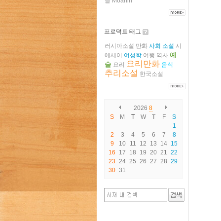
들
Moanin
프로덕트 태그
러시아소설
만화
사회
소설
시
예
에세이
여성학
여행
역사
요리만화
술
요리
음식
추리소설
한국소설
2026
8
S
M
T
W
T
F
S
1
2
3
4
5
6
7
8
9
10
11
12
13
14
15
16
17
18
19
20
21
22
23
24
25
26
27
28
29
30
31