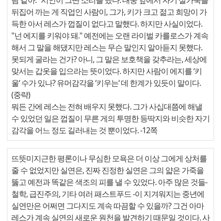
람 같아." 시인이 그딴 소리를 했다. 대중 앞에서 자기 살가죽을
뒤집어 까는 게 직업인 사람이, 그가, 키가 크고 젊고 희망이 가
득한 아서 레스가 껍질이 없다고 말했다. 하지만 사실이었다.
"넌 에지를 키워야 돼." 예전에는 오랜 라이벌 카를로스가 계속
해서 그 말을 해댔지만 레스는 무슨 말인지 알아듣지 못했다.
못되게 굴라는 건가? 아니, 그 말은 보호책을 갖추라는, 세상에
맞서는 갑옷을 입으라는 뜻이었다. 하지만 사람이 에지를 ‘키
울‘ 수가 있나? 유머감각을 ‘키우는‘ 데 한계가 있듯이 말이다.
(중략)
뭐든 간에 레스는 전혀 배우지 못했다. 그가 사십대쯤에 해낼
수 있었던 일은 껍질이 무른 게의 투명한 등딱지와 비슷한 자기
감각을 어느 정도 길러내는 것 뿐이었다. -12쪽
뜨뜻미지근한 평론이나 무심한 모욕은 더 이상 그에게 상처를
줄 수 없었지만 실연은, 진짜 진정한 실연은 그의 얇은 가죽을
뚫고 예전과 똑같은 색조의 피를 낼 수 있었다. 아주 많은 것들-
철학, 급진주의, 기타 여러 패스트푸드 -이 지겨워지는 중년에
실연만은 어쩌면 그다지도 계속 따끔할 수 있을까? 그건 아마
레스가 계속 실연의 새로운 원천을 발견하기 때문일 것이다. 사