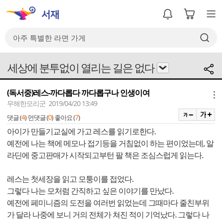
세상에 분투없이 열리는 길은 없다
(독서중)레스-까다롭다 까다롭구나 인생이여
메뉴
무해한모리군 2019/04/20 13:49
4
0
7
댓글 (
)
먼댓글 (
)
좋아요 (
)
아이가 만들기교실에 가고 레스를 읽기로한다.
예전에 나는 책에 메모나 접기등을 거침없이 하는 편이었는데, 알
라딘에 중고판매가 시작되고부턴 팔 책은 조심스럽게 읽는다.
레스는 첫세장을 읽고 모퉁이를 접었다.
그렇다 나는 모처럼 간직하고 싶은 이야기를 만났다.
예전에 페미니즘의 도전을 여러번 읽었는데 그때마다 줄친부위
가 달라 나중에 보니 거의 전체가 쳐진 적이 기억났다. 그렇다 나