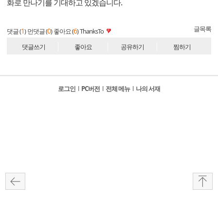
화로 만나기를 기대하고 있겠습니다.
글목록
1
0
6
댓글 (
)
먼댓글 (
)
좋아요 (
)
ThanksTo
댓글쓰기
좋아요
공유하기
찜하기
로그인
l
PC버전
l
전체 메뉴
l
나의 서재