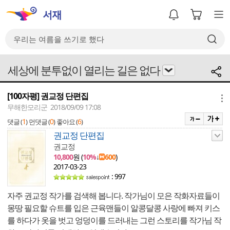
세상에 분투없이 열리는 길은 없다
[100자평] 권교정 단편집
메뉴
무해한모리군 2018/09/09 17:08
1
0
6
댓글 (
)
먼댓글 (
)
좋아요 (
)
권교정 단편집
권교정
10,800
원 (
10%
↓
600
)
2017-03-23
: 997
자주 권교정 작가를 검색해 봅니다. 작가님이 모은 작화자료들이
몽땅 필요할 슈트를 입은 근육맨들이 알콩달콩 사랑에 빠져 키스
를 하다가 옷을 벗고 엉덩이를 드러내는 그런 스토리를 작가님 작