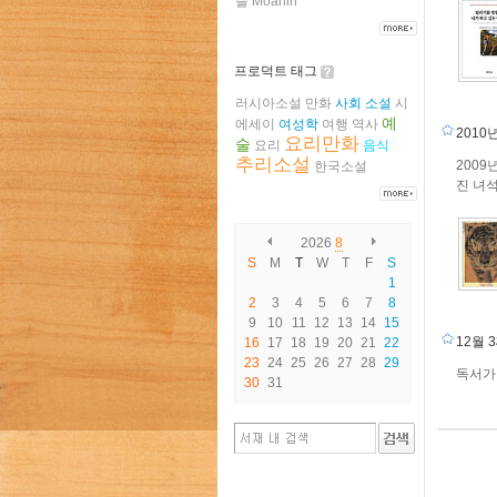
들
Moanin
프로덕트 태그
러시아소설
만화
사회
소설
시
예
에세이
여성학
여행
역사
201
요리만화
술
요리
음식
추리소설
2009
한국소설
진 녀
2026
8
S
M
T
W
T
F
S
1
2
3
4
5
6
7
8
9
10
11
12
13
14
15
12월
16
17
18
19
20
21
22
23
24
25
26
27
28
29
독서가
30
31