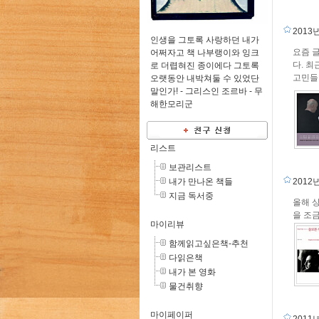
2013
인생을 그토록 사랑하던 내가
요즘 
어쩌자고 책 나부랭이와 잉크
다. 최
로 더렵혀진 종이에다 그토록
고민들이
오랫동안 내박쳐둘 수 있었단
말인가! - 그리스인 조르바 -
무
해한모리군
리스트
보관리스트
2012
내가 만나온 책들
지금 독서중
올해 
을 조
마이리뷰
함께읽고싶은책-추천
다읽은책
내가 본 영화
물건취향
마이페이퍼