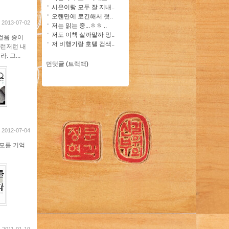
시은이랑 모두 잘 지내..
오랜만에 로긴해서 첫..
2013-07-02
저는 읽는 중...ㅎㅎ ..
저도 이책 살까말까 망..
걸음 중이
저 비행기랑 호텔 검색..
이런저런 내
 그...
먼댓글 (트랙백)
2012-07-04
 모를 기억