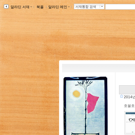
알라딘 서재
ｌ
북플
ｌ
알라딘 메인
ｌ
서재통합 검색
2014
호불호