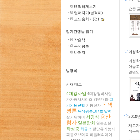
2011
삐딱하게보기
요즘 
멀어지기(날적이)
코드훔치기(펌)
정기간행물 읽기
작은책
녹색평론
여성학
나머지
여성학
아놓고
방명록
일년안에
서재 태그
4대강사업
4대강정비사업
가가형사시리즈
강변대화
고
녹색
뇌의원근법
기륭전자
평론
녹색평론107호
달력
용산
2010
서경식
살기위하여
참사
일본만화
일본소설
재고가
작성중
최규석
팔당유기농지
책구매를
피플오브더북
히틀러의아이