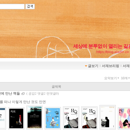
세상에 분투없이 열리는 길
https://blog.aladin.co
글보기
ｌ
서재브리핑
ｌ
서재
요약보기
10개
글제목
년에 만난 책들
(
공감2 댓글2 먼댓글0)
를 떠나 이렇게 만난 것도 인연