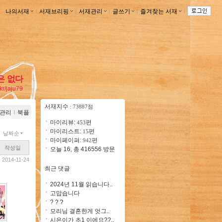
나의서재
ｌ
서재브리핑
ｌ
서재관리
ｌ
글쓰기
ｌ
즐겨찾는 서재
ｌ
은 없다
.kr/jaju79
서재지수
: 73887점
관리
ｌ
북플
마이리뷰:
편
453
마이리스트:
편
15
날짜순
마이페이퍼:
편
942
작성일
오늘 16, 총 416556 방문
2014-11-24
최근 댓글
2024년 11월 읽습니다..
고맙습니다
? ? ?
모리님 결혼한게 엇그..
시은이가 초1 이에요??..