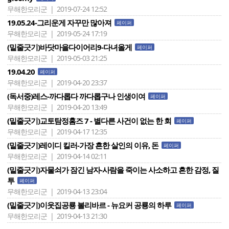
무해한모리군 | 2019-07-24 12:52
19.05.24-그리운게 자꾸만 많아져
페이퍼
무해한모리군 | 2019-05-24 17:19
(밑줄긋기)바닷마을다이어리9-다녀올게
페이퍼
무해한모리군 | 2019-05-03 21:25
19.04.20
페이퍼
무해한모리군 | 2019-04-20 23:37
(독서중)레스-까다롭다 까다롭구나 인생이여
페이퍼
무해한모리군 | 2019-04-20 13:49
(밑줄긋기)교토탐정홈즈 7 - 별다른 사건이 없는 한 회
페이퍼
무해한모리군 | 2019-04-17 12:35
(밑줄긋기)레이디 킬러-가장 흔한 살인의 이유, 돈
페이퍼
무해한모리군 | 2019-04-14 02:11
(밑줄긋기)자물쇠가 잠긴 남자-사람을 죽이는 사소하고 흔한 감정, 질
투
페이퍼
무해한모리군 | 2019-04-13 23:04
(밑줄긋기)이웃집공룡 볼리바르 - 뉴요커 공룡의 하루
페이퍼
무해한모리군 | 2019-04-13 21:30