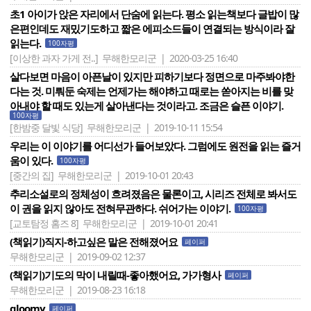
초1 아이가 앉은 자리에서 단숨에 읽는다. 평소 읽는책보다 글밥이 많
은편인데도 재밌기도하고 짧은 에피소드들이 연결되는 방식이라 잘
읽는다.
100자평
[이상한 과자 가게 전..]
무해한모리군 | 2020-03-25 16:40
살다보면 마음이 아픈날이 있지만 피하기보다 정면으로 마주봐야한
다는 것. 미뤄둔 숙제는 언제가는 해야하고 때로는 쏟아지는 비를 맞
아내야 할 때도 있는게 살아낸다는 것이라고. 조금은 슬픈 이야기.
100자평
[한밤중 달빛 식당]
무해한모리군 | 2019-10-11 15:54
우리는 이 이야기를 어디선가 들어보았다. 그럼에도 원전을 읽는 즐거
움이 있다.
100자평
[중간의 집]
무해한모리군 | 2019-10-01 20:43
추리소설로의 정체성이 흐려졌음은 물론이고, 시리즈 전체로 봐서도
이 권을 읽지 않아도 전혀무관하다. 쉬어가는 이야기.
100자평
[교토탐정 홈즈 8]
무해한모리군 | 2019-10-01 20:41
(책읽기)직지-하고싶은 말은 전해졌어요
페이퍼
무해한모리군 | 2019-09-02 12:37
(책읽기)기도의 막이 내릴때-좋아했어요, 가가형사
페이퍼
무해한모리군 | 2019-08-23 16:18
gloomy
페이퍼