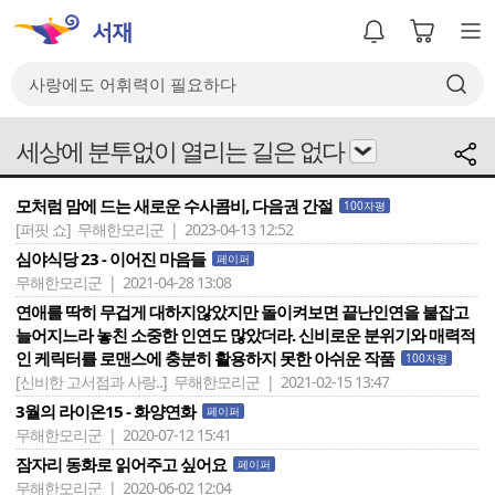
세상에 분투없이 열리는 길은 없다
모처럼 맘에 드는 새로운 수사콤비, 다음권 간절
100자평
[퍼핏 쇼]
무해한모리군 | 2023-04-13 12:52
심야식당 23 - 이어진 마음들
페이퍼
무해한모리군 | 2021-04-28 13:08
연애를 딱히 무겁게 대하지않았지만 돌이켜보면 끝난인연을 붙잡고
늘어지느라 놓친 소중한 인연도 많았더라. 신비로운 분위기와 매력적
인 케릭터를 로맨스에 충분히 활용하지 못한 아쉬운 작품
100자평
[신비한 고서점과 사랑..]
무해한모리군 | 2021-02-15 13:47
3월의 라이온15 - 화양연화
페이퍼
무해한모리군 | 2020-07-12 15:41
잠자리 동화로 읽어주고 싶어요
페이퍼
무해한모리군 | 2020-06-02 12:04