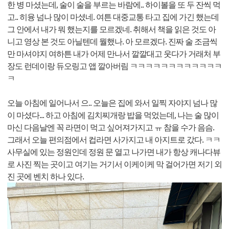
한 병 마셨는데, 술이 술을 부르는 바람에.. 하이볼을 또 두 잔씩 먹
고.. 히융 넘나 많이 마셨네. 여튼 대중교통 타고 집에 가긴 했는데
그 안에서 내가 뭐 했는지를 모르겠네. 취해서 책을 읽은 것도 아
니고 영상 본 것도 아닐텐데 뭘했나. 아 모르겠다. 진짜 술 조금씩
만 마셔야지 여하튼 내가 어제 만나서 깔깔대고 웃다가 거래처 부
장도 런데이랑 듀오링고 앱 깔아버림 ㅋㅋㅋㅋㅋㅋㅋㅋㅋㅋㅋㅋ
ㅋ
오늘 아침에 일어나서 으.. 오늘은 집에 와서 일찍 자야지 넘나 많
이 마셨다... 하고 아침에 김치찌개랑 밥을 먹었는데, 나는 술 많이
마신 다음날엔 꼭 라면이 먹고 싶어져가지고 ㅠ 참을 수가 음슴.
그래서 오늘 편의점에서 컵라면 사가지고 내 아지트로 갔다. ㅋㅋ
사무실에 있는 정원인데 정원 문 열고 나가면 내가 항상 캐나다뷰
로 사진 찍는 곳이고 여기는 거기서 이케이케 막 걸어가면 저기 외
진 곳에 벤치 하나 있다.