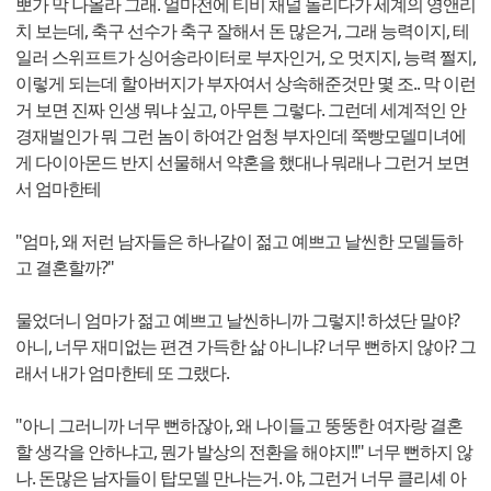
뽀가 막 나올라 그래. 얼마전에 티비 채널 돌리다가 세계의 영앤리
치 보는데, 축구 선수가 축구 잘해서 돈 많은거, 그래 능력이지, 테
일러 스위프트가 싱어송라이터로 부자인거, 오 멋지지, 능력 쩔지,
이렇게 되는데 할아버지가 부자여서 상속해준것만 몇 조.. 막 이런
거 보면 진짜 인생 뭐냐 싶고, 아무튼 그렇다. 그런데 세계적인 안
경재벌인가 뭐 그런 놈이 하여간 엄청 부자인데 쭉빵모델미녀에
게 다이아몬드 반지 선물해서 약혼을 했대나 뭐래나 그런거 보면
서 엄마한테
"엄마, 왜 저런 남자들은 하나같이 젊고 예쁘고 날씬한 모델들하
고 결혼할까?"
물었더니 엄마가 젊고 예쁘고 날씬하니까 그렇지! 하셨단 말야?
아니, 너무 재미없는 편견 가득한 삶 아니냐? 너무 뻔하지 않아? 그
래서 내가 엄마한테 또 그랬다.
"아니 그러니까 너무 뻔하잖아, 왜 나이들고 뚱뚱한 여자랑 결혼
할 생각을 안하냐고, 뭔가 발상의 전환을 해야지!!" 너무 뻔하지 않
나. 돈많은 남자들이 탑모델 만나는거. 야, 그런거 너무 클리셰 아