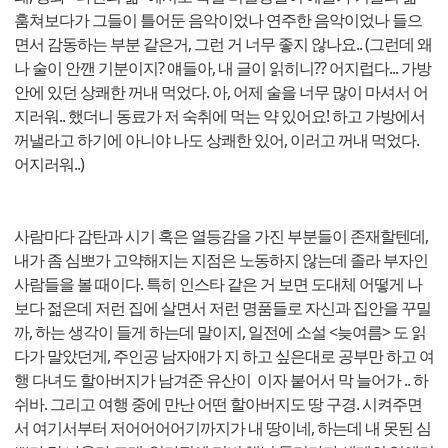
훔쳐보다가 그들이 틀어둔 음악이었나 연주한 음악이었나 들으
면서 감동하는 부분 같은거, 그런 거 너무 좋지 않나요.. (그런데 왜
나 술이 안깬 기분이지? 얘들아, 내 글이 읽히니?? 어지럽다... 가방
안에 있던 상쾌한 꺼내 먹었다. 아, 어제 술을 너무 많이 마셔서 어
지러워.. 했더니 동료가 저 숙취에 먹는 약 있어요! 하고 가방에서
꺼낼라고 하기에 아니야 나도 상쾌한 있어, 이러고 꺼내 먹었다.
어지러워..)
사람마다 감탄과 시기 혹은 열등감을 가진 부분들이 존재할텐데,
내가 좀 심뽀가 고약해지는 지점은 노동하지 않는데 졸라 부자인
사람들을 볼 때이다. 특히 인스타 같은 거 보면 도대체 어떻게 나
보다 젊은데 저런 집에 살면서 저런 명품들로 자신과 집안을 꾸밀
까, 하는 생각이 들게 하는데 말이지, 일전에 소설 <늦여름> 도 읽
다가 말았던게, 주인공 남자애가 지 하고 싶은대로 공부만 하고 여
행 다녀도 할아버지가 남겨준 유산이 이자 붙어서 막 늘어가 .. 하
쉬바. 그리고 여행 중에 만난 어떤 할아버지도 땅 구경. 시켜주면
서 여기서부터 저어어어어기까지가 내 땅이네, 하는데 내 못된 심