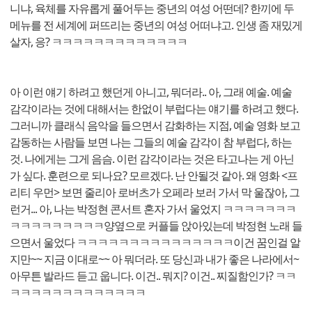
니냐, 육체를 자유롭게 풀어두는 중년의 여성 어떤데? 한끼에 두
메뉴를 전 세계에 퍼뜨리는 중년의 여성 어떠냐고. 인생 좀 재밌게
살자, 응? ㅋㅋㅋㅋㅋㅋㅋㅋㅋㅋㅋㅋㅋ
아 이런 얘기 하려고 했던게 아니고, 뭐더라.. 아, 그래 예술. 예술
감각이라는 것에 대해서는 한없이 부럽다는 얘기를 하려고 했다.
그러니까 클래식 음악을 들으면서 감화하는 지점, 예술 영화 보고
감동하는 사람들 보면 나는 그들의 예술 감각이 참 부럽다, 하는
것. 나에게는 그게 음슴. 이런 감각이라는 것은 타고나는 게 아닌
가 싶다. 훈련으로 되나요? 모르겠다. 난 안될것 같아. 왜 영화 <프
리티 우먼> 보면 줄리아 로버츠가 오페라 보러 가서 막 울잖아, 그
런거... 아, 나는 박정현 콘서트 혼자 가서 울었지 ㅋㅋㅋㅋㅋㅋㅋ
ㅋㅋㅋㅋㅋㅋㅋㅋㅋ양옆으로 커플들 앉아있는데 박정현 노래 들
으면서 울었다 ㅋㅋㅋㅋㅋㅋㅋㅋㅋㅋㅋㅋㅋㅋㅋ이건 꿈인걸 알
지만~~ 지금 이대로~~ 아 뭐더라. 또 당신과 내가 좋은 나라에서~
아무튼 발라드 듣고 웁니다. 이건.. 뭐지? 이건.. 찌질함인가? ㅋㅋ
ㅋㅋㅋㅋㅋㅋㅋㅋㅋㅋㅋㅋㅋ