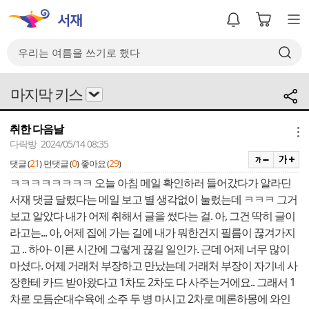
마지막 키스
취한 다음날
메뉴
다락방 2024/05/14 08:35
21
0
29
댓글 (
)
먼댓글 (
)
좋아요 (
)
ㅋㅋㅋㅋㅋㅋㅋㅋ 오늘 아침 메일 확인하러 들어갔다가 알라딘
서재 댓글 달렸다는 메일 보고 별 생각없이 눌렀는데 ㅋㅋㅋ 그거
보고 알았다 내가 어제 취해서 글을 썼다는 걸. 아, 그건 딱히 글이
라고는... 아, 어제 집에 가는 길에 내가 뭐한건지 필름이 끊겨가지
고 .. 하아- 이른 시간에 그렇게 끊길 일인가. 근데 어제 너무 많이
마셨다. 어제 거래처 부장하고 만났는데 거래처 부장이 자기네 사
장한테 카드 받아왔다고 1차도 2차도 다 사주는거에요.. 그래서 1
차로 모듬순대수육에 소주 두 병 마시고 2차로 메론하몽에 와인