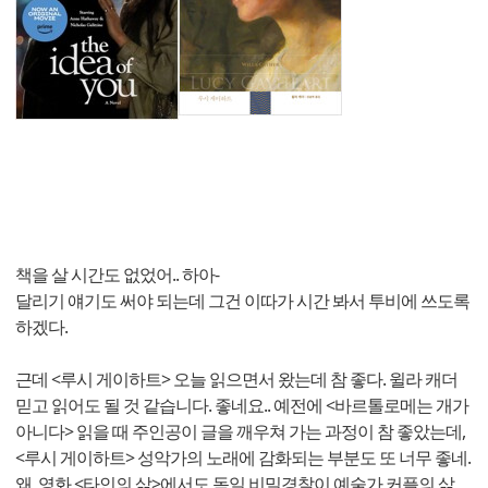
책을 살 시간도 없었어.. 하아-
달리기 얘기도 써야 되는데 그건 이따가 시간 봐서 투비에 쓰도록
하겠다.
근데 <루시 게이하트> 오늘 읽으면서 왔는데 참 좋다. 윌라 캐더
믿고 읽어도 될 것 같습니다. 좋네요.. 예전에 <바르톨로메는 개가
아니다> 읽을 때 주인공이 글을 깨우쳐 가는 과정이 참 좋았는데,
<루시 게이하트> 성악가의 노래에 감화되는 부분도 또 너무 좋네.
왜, 영화 <타인의 삶>에서도 독일 비밀경찰이 예술가 커플의 삶