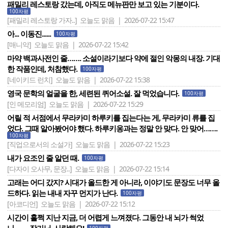
패밀리 레스토랑 갔는데, 아직도 메뉴판만 보고 있는 기분이다.
100자평
[패밀리 레스토랑 가자..]
오늘도 맑음 | 2026-07-22 15:47
아... 이동진......
100자평
[매니악]
오늘도 맑음 | 2026-07-22 15:42
마약 백과사전인 줄……. 소설이라기보다 약에 절인 악몽의 내장. 기대
한 작품인데, 처참했다.
100자평
[네이키드 런치]
오늘도 맑음 | 2026-07-22 15:38
영국 문학의 얼굴을 한, 세련된 퀴어소설. 잘 먹었습니다.
100자평
[인 메모리엄]
오늘도 맑음 | 2026-07-22 15:29
어릴 적 서점에서 무라카미 하루키를 집는다는 게, 무라카미 류를 집
었다. 그때 알아봤어야 했다. 하루키옹과는 정말 안 맞다. 안 맞어…….
100자평
[직업으로서의 소설가]
오늘도 맑음 | 2026-07-22 15:23
내가 요조인 줄 알던 때.
100자평
[다자이 오사무, 문장..]
오늘도 맑음 | 2026-07-22 15:14
고래는 어디 갔지? 시대가 올드한 게 아니라, 이야기도 문장도 너무 올
드하다. 읽는 내내 자꾸 먼지가 난다.
100자평
[아코디언]
오늘도 맑음 | 2026-07-22 15:12
시간이 훌쩍 지난 지금, 더 어렵게 느껴졌다. 그동안 내 뇌가 썩었