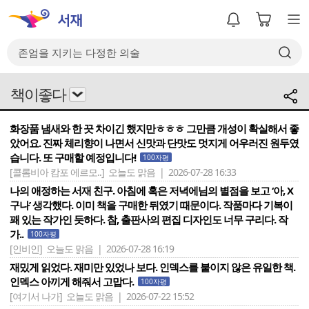
책이좋다
화장품 냄새와 한 끗 차이긴 했지만ㅎㅎㅎ 그만큼 개성이 확실해서 좋
았어요. 진짜 체리향이 나면서 신맛과 단맛도 멋지게 어우러진 원두였
습니다. 또 구매할 예정입니다!
100자평
[콜롬비아 캄포 에르모..]
오늘도 맑음 | 2026-07-28 16:33
나의 애정하는 서재 친구. 아침에 혹은 저녁에님의 별점을 보고 ‘아, X
구나’ 생각했다. 이미 책을 구매한 뒤였기 때문이다. 작품마다 기복이
꽤 있는 작가인 듯하다. 참, 출판사의 편집 디자인도 너무 구리다. 작
가..
100자평
[인비인]
오늘도 맑음 | 2026-07-28 16:19
재밌게 읽었다. 재미만 있었나 보다. 인덱스를 붙이지 않은 유일한 책.
인덱스 아끼게 해줘서 고맙다.
100자평
[여기서 나가]
오늘도 맑음 | 2026-07-22 15:52