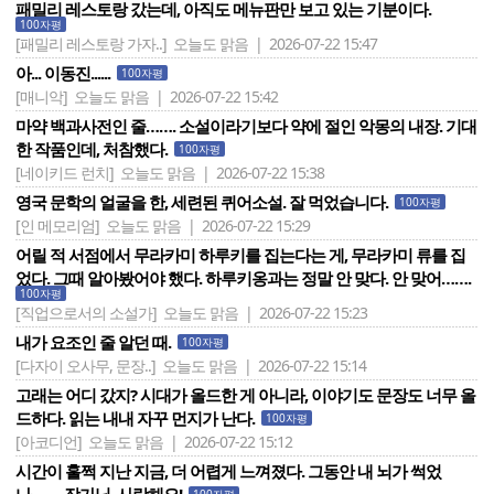
패밀리 레스토랑 갔는데, 아직도 메뉴판만 보고 있는 기분이다.
100자평
[패밀리 레스토랑 가자..]
오늘도 맑음 | 2026-07-22 15:47
아... 이동진......
100자평
[매니악]
오늘도 맑음 | 2026-07-22 15:42
마약 백과사전인 줄……. 소설이라기보다 약에 절인 악몽의 내장. 기대
한 작품인데, 처참했다.
100자평
[네이키드 런치]
오늘도 맑음 | 2026-07-22 15:38
영국 문학의 얼굴을 한, 세련된 퀴어소설. 잘 먹었습니다.
100자평
[인 메모리엄]
오늘도 맑음 | 2026-07-22 15:29
어릴 적 서점에서 무라카미 하루키를 집는다는 게, 무라카미 류를 집
었다. 그때 알아봤어야 했다. 하루키옹과는 정말 안 맞다. 안 맞어…….
100자평
[직업으로서의 소설가]
오늘도 맑음 | 2026-07-22 15:23
내가 요조인 줄 알던 때.
100자평
[다자이 오사무, 문장..]
오늘도 맑음 | 2026-07-22 15:14
고래는 어디 갔지? 시대가 올드한 게 아니라, 이야기도 문장도 너무 올
드하다. 읽는 내내 자꾸 먼지가 난다.
100자평
[아코디언]
오늘도 맑음 | 2026-07-22 15:12
시간이 훌쩍 지난 지금, 더 어렵게 느껴졌다. 그동안 내 뇌가 썩었