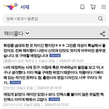
책이좋다
화장품 냄새와 한 끗 차이긴 했지만ㅎㅎㅎ 그만큼 개성이 확실해서 좋
았어요. 진짜 체리향이 나면서 신맛과 단맛도 멋지게 어우러진 원두였
습니다. 또 구매할 예정입니다!
100자평
[콜롬비아 캄포 에르모..]
오늘도 맑음 | 2026-07-28 16:33
나의 애정하는 서재 친구. 아침에 혹은 저녁에님의 별점을 보고 ‘아, X
구나’ 생각했다. 이미 책을 구매한 뒤였기 때문이다. 작품마다 기복이
꽤 있는 작가인 듯하다. 참, 출판사의 편집 디자인도 너무 구리다. 작
가..
100자평
[인비인]
오늘도 맑음 | 2026-07-28 16:19
재밌게 읽었다. 재미만 있었나 보다. 인덱스를 붙이지 않은 유일한 책.
인덱스 아끼게 해줘서 고맙다.
100자평
[여기서 나가]
오늘도 맑음 | 2026-07-22 15:52