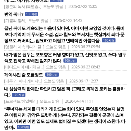
나……. 작가님, 사랑해요!
100자평
[청춘의 독서 (특별증..]
오늘도 맑음 | 2026-07-22 15:05
번역 뭐니?
100자평
[기쁨의 황제]
오늘도 맑음 | 2026-07-22 14:43
끝난 뒤에도 계속되는 마음이 있다면, 아마 이런 모양일 것이다. 좀비
보다 기억이 더 무서운 소설. 길과 철도와 부서지는 햇살까지 죄다 문
장으로 써버리는, 집요하고 더럽고 변태적인 아름다움.
100자평
[영원히 계속되다가 끝..]
오늘도 맑음 | 2026-06-23 09:54
내가 받은 원두는 포도향은 커녕 향미가 없고, 신맛도 없고, 쓰다. 원두
색도 진하고 약배전 같지가 않다.
100자평
[에티오피아 예가체프 ..]
오늘도 맑음 | 2026-06-23 08:43
게이샤인 줄 모를정도.
100자평
[페루 라 피나 게이샤 ..]
오늘도 맑음 | 2026-06-17 12:37
내 상상력의 한계만 확인하고 덮은 책. (그래도 외계인 로키는 훌륭하
다.)
100자평
[프로젝트 헤일메리]
오늘도 맑음 | 2026-04-14 11:11
“무너지는 세계를 따라가게 만드는 힘이 있다. 무엇을 얻었는지 설명
은 어렵지만, 감각은 또렷하게 남는다. 공감되는 결들이 곳곳에 스며
있고, 어쩌면 이런 일도 실제로 벌어질 수 있겠다는 생각이 스친다. 다
만 마..
100자평