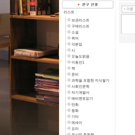
리스트
보관리스트
구매리스트
소설
퀴어
각본집
시
오늘도맑음
이동진1
책
준비
과학을 포함한 지식쌓기
사회인문학
자기계발서
예비멘토읽기
만화
동화
기타
에세이
요리
유시민 추천책