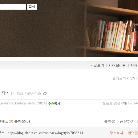
글보기
ｌ
서재브리핑
ｌ
서재
펼쳐보기
5개
 작가
ｌ
니코스 카잔차키스
g.aladin.co.kr/dogstyle/7033814
오늘도 맑음
(
) l 2014
먼댓글(
0
)
좋아요(
0
)
좋아요
ｌ
공유하기
소 :
ㅣ
https://blog.aladin.co.kr/trackback/dogstyle/7033814
주소복사
먼댓글