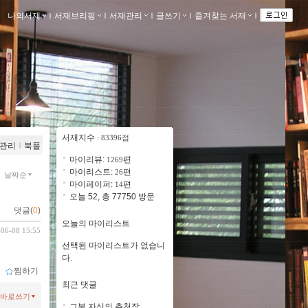
나의서재
ｌ
서재브리핑
ｌ
서재관리
ｌ
글쓰기
ｌ
즐겨찾는 서재
ｌ
서재지수
: 83396점
관리
ｌ
북플
마이리뷰:
편
1269
마이리스트:
편
26
날짜순
마이페이퍼:
편
14
오늘 52, 총 77750 방문
댓글(
0
)
오늘의 마이리스트
-06-08 15:55
선택된 마이리스트가 없습니
다.
ｌ
찜하기
최근 댓글
바로쓰기
그분 자신의 추천작 ..