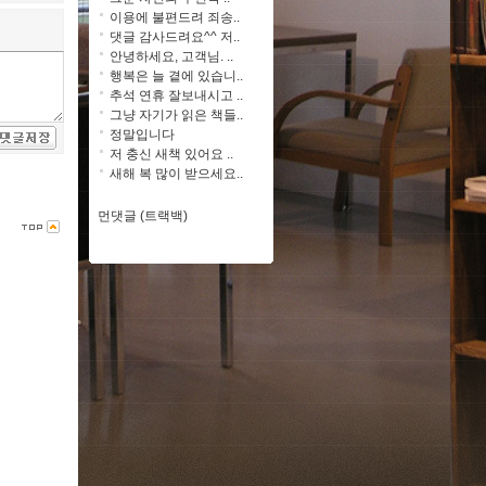
이용에 불편드려 죄송..
댓글 감사드려요^^ 저..
안녕하세요, 고객님. ..
행복은 늘 곁에 있습니..
추석 연휴 잘보내시고 ..
그냥 자기가 읽은 책들..
정말입니다
저 충신 새책 있어요 ..
새해 복 많이 받으세요..
먼댓글 (트랙백)