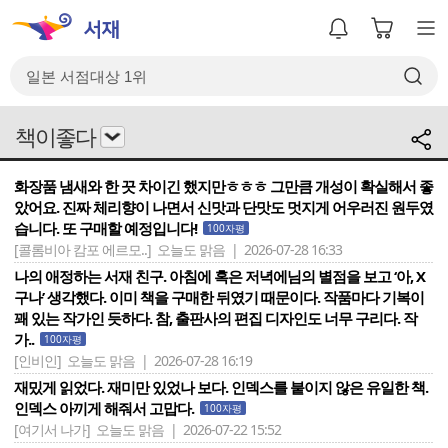
책이좋다
화장품 냄새와 한 끗 차이긴 했지만ㅎㅎㅎ 그만큼 개성이 확실해서 좋
았어요. 진짜 체리향이 나면서 신맛과 단맛도 멋지게 어우러진 원두였
습니다. 또 구매할 예정입니다!
100자평
[콜롬비아 캄포 에르모..]
오늘도 맑음 | 2026-07-28 16:33
나의 애정하는 서재 친구. 아침에 혹은 저녁에님의 별점을 보고 ‘아, X
구나’ 생각했다. 이미 책을 구매한 뒤였기 때문이다. 작품마다 기복이
꽤 있는 작가인 듯하다. 참, 출판사의 편집 디자인도 너무 구리다. 작
가..
100자평
[인비인]
오늘도 맑음 | 2026-07-28 16:19
재밌게 읽었다. 재미만 있었나 보다. 인덱스를 붙이지 않은 유일한 책.
인덱스 아끼게 해줘서 고맙다.
100자평
[여기서 나가]
오늘도 맑음 | 2026-07-22 15:52