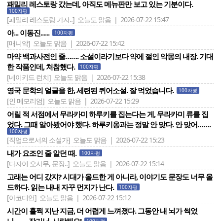
패밀리 레스토랑 갔는데, 아직도 메뉴판만 보고 있는 기분이다.
100자평
[패밀리 레스토랑 가자..]
오늘도 맑음 | 2026-07-22 15:47
아... 이동진......
100자평
[매니악]
오늘도 맑음 | 2026-07-22 15:42
마약 백과사전인 줄……. 소설이라기보다 약에 절인 악몽의 내장. 기대
한 작품인데, 처참했다.
100자평
[네이키드 런치]
오늘도 맑음 | 2026-07-22 15:38
영국 문학의 얼굴을 한, 세련된 퀴어소설. 잘 먹었습니다.
100자평
[인 메모리엄]
오늘도 맑음 | 2026-07-22 15:29
어릴 적 서점에서 무라카미 하루키를 집는다는 게, 무라카미 류를 집
었다. 그때 알아봤어야 했다. 하루키옹과는 정말 안 맞다. 안 맞어…….
100자평
[직업으로서의 소설가]
오늘도 맑음 | 2026-07-22 15:23
내가 요조인 줄 알던 때.
100자평
[다자이 오사무, 문장..]
오늘도 맑음 | 2026-07-22 15:14
고래는 어디 갔지? 시대가 올드한 게 아니라, 이야기도 문장도 너무 올
드하다. 읽는 내내 자꾸 먼지가 난다.
100자평
[아코디언]
오늘도 맑음 | 2026-07-22 15:12
시간이 훌쩍 지난 지금, 더 어렵게 느껴졌다. 그동안 내 뇌가 썩었