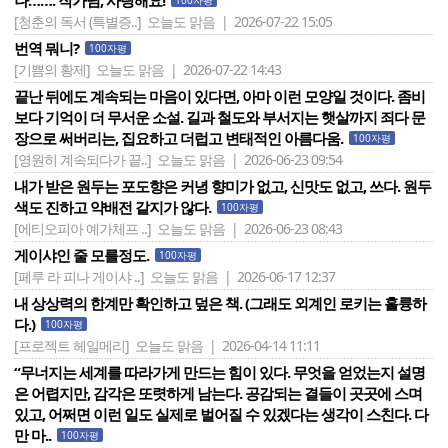
나……. 작가님, 사랑해요!
100자평
[청춘의 독서 (특별증..]
오늘도 맑음 | 2026-07-22 15:05
번역 뭐니?
100자평
[기쁨의 황제]
오늘도 맑음 | 2026-07-22 14:43
끝난 뒤에도 계속되는 마음이 있다면, 아마 이런 모양일 것이다. 좀비
보다 기억이 더 무서운 소설. 길과 철도와 부서지는 햇살까지 죄다 문
장으로 써버리는, 집요하고 더럽고 변태적인 아름다움.
100자평
[영원히 계속되다가 끝..]
오늘도 맑음 | 2026-06-23 09:54
내가 받은 원두는 포도향은 커녕 향미가 없고, 신맛도 없고, 쓰다. 원두
색도 진하고 약배전 같지가 않다.
100자평
[에티오피아 예가체프 ..]
오늘도 맑음 | 2026-06-23 08:43
게이샤인 줄 모를정도.
100자평
[페루 라 피나 게이샤 ..]
오늘도 맑음 | 2026-06-17 12:37
내 상상력의 한계만 확인하고 덮은 책. (그래도 외계인 로키는 훌륭하
다.)
100자평
[프로젝트 헤일메리]
오늘도 맑음 | 2026-04-14 11:11
“무너지는 세계를 따라가게 만드는 힘이 있다. 무엇을 얻었는지 설명
은 어렵지만, 감각은 또렷하게 남는다. 공감되는 결들이 곳곳에 스며
있고, 어쩌면 이런 일도 실제로 벌어질 수 있겠다는 생각이 스친다. 다
만 마..
100자평