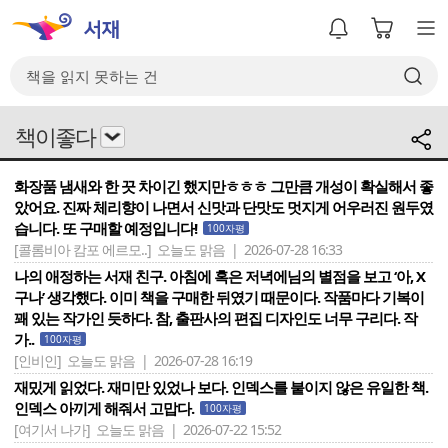
책이좋다
화장품 냄새와 한 끗 차이긴 했지만ㅎㅎㅎ 그만큼 개성이 확실해서 좋
았어요. 진짜 체리향이 나면서 신맛과 단맛도 멋지게 어우러진 원두였
습니다. 또 구매할 예정입니다!
100자평
[콜롬비아 캄포 에르모..]
오늘도 맑음 | 2026-07-28 16:33
나의 애정하는 서재 친구. 아침에 혹은 저녁에님의 별점을 보고 ‘아, X
구나’ 생각했다. 이미 책을 구매한 뒤였기 때문이다. 작품마다 기복이
꽤 있는 작가인 듯하다. 참, 출판사의 편집 디자인도 너무 구리다. 작
가..
100자평
[인비인]
오늘도 맑음 | 2026-07-28 16:19
재밌게 읽었다. 재미만 있었나 보다. 인덱스를 붙이지 않은 유일한 책.
인덱스 아끼게 해줘서 고맙다.
100자평
[여기서 나가]
오늘도 맑음 | 2026-07-22 15:52