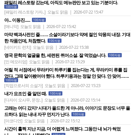
패밀리 레스토랑 갔는데, 아직도 메뉴판만 보고 있는 기분이다.
100자평
[패밀리 레스토랑 가자..]
오늘도 맑음 | 2026-07-22 15:47
아... 이동진......
100자평
[매니악]
오늘도 맑음 | 2026-07-22 15:42
마약 백과사전인 줄……. 소설이라기보다 약에 절인 악몽의 내장. 기대
한 작품인데, 처참했다.
100자평
[네이키드 런치]
오늘도 맑음 | 2026-07-22 15:38
영국 문학의 얼굴을 한, 세련된 퀴어소설. 잘 먹었습니다.
100자평
[인 메모리엄]
오늘도 맑음 | 2026-07-22 15:29
어릴 적 서점에서 무라카미 하루키를 집는다는 게, 무라카미 류를 집
었다. 그때 알아봤어야 했다. 하루키옹과는 정말 안 맞다. 안 맞어…….
100자평
[직업으로서의 소설가]
오늘도 맑음 | 2026-07-22 15:23
내가 요조인 줄 알던 때.
100자평
[다자이 오사무, 문장..]
오늘도 맑음 | 2026-07-22 15:14
고래는 어디 갔지? 시대가 올드한 게 아니라, 이야기도 문장도 너무 올
드하다. 읽는 내내 자꾸 먼지가 난다.
100자평
[아코디언]
오늘도 맑음 | 2026-07-22 15:12
시간이 훌쩍 지난 지금, 더 어렵게 느껴졌다. 그동안 내 뇌가 썩었