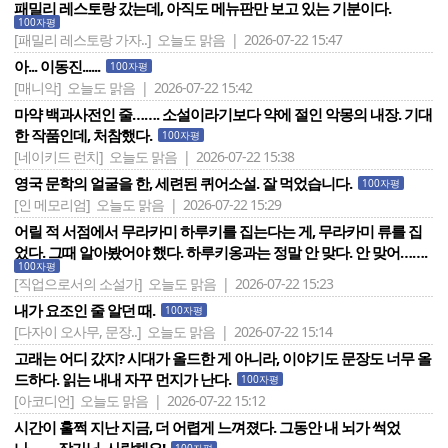
패밀리 레스토랑 갔는데, 아직도 메뉴판만 보고 있는 기분이다.
100자평
[패밀리 레스토랑 가자..]
오늘도 맑음 | 2026-07-22 15:47
아... 이동진......
100자평
[매니악]
오늘도 맑음 | 2026-07-22 15:42
마약 백과사전인 줄……. 소설이라기보다 약에 절인 악몽의 내장. 기대
한 작품인데, 처참했다.
100자평
[네이키드 런치]
오늘도 맑음 | 2026-07-22 15:38
영국 문학의 얼굴을 한, 세련된 퀴어소설. 잘 먹었습니다.
100자평
[인 메모리엄]
오늘도 맑음 | 2026-07-22 15:29
어릴 적 서점에서 무라카미 하루키를 집는다는 게, 무라카미 류를 집
었다. 그때 알아봤어야 했다. 하루키옹과는 정말 안 맞다. 안 맞어…….
100자평
[직업으로서의 소설가]
오늘도 맑음 | 2026-07-22 15:23
내가 요조인 줄 알던 때.
100자평
[다자이 오사무, 문장..]
오늘도 맑음 | 2026-07-22 15:14
고래는 어디 갔지? 시대가 올드한 게 아니라, 이야기도 문장도 너무 올
드하다. 읽는 내내 자꾸 먼지가 난다.
100자평
[아코디언]
오늘도 맑음 | 2026-07-22 15:12
시간이 훌쩍 지난 지금, 더 어렵게 느껴졌다. 그동안 내 뇌가 썩었