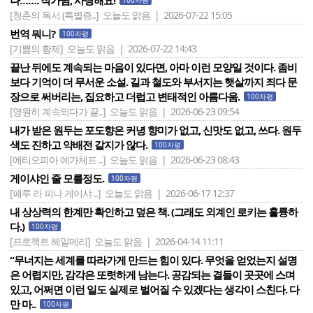
나……. 작가님, 사랑해요!
100자평
[청춘의 독서 (특별증..]
오늘도 맑음 | 2026-07-22 15:05
번역 뭐니?
100자평
[기쁨의 황제]
오늘도 맑음 | 2026-07-22 14:43
끝난 뒤에도 계속되는 마음이 있다면, 아마 이런 모양일 것이다. 좀비
보다 기억이 더 무서운 소설. 길과 철도와 부서지는 햇살까지 죄다 문
장으로 써버리는, 집요하고 더럽고 변태적인 아름다움.
100자평
[영원히 계속되다가 끝..]
오늘도 맑음 | 2026-06-23 09:54
내가 받은 원두는 포도향은 커녕 향미가 없고, 신맛도 없고, 쓰다. 원두
색도 진하고 약배전 같지가 않다.
100자평
[에티오피아 예가체프 ..]
오늘도 맑음 | 2026-06-23 08:43
게이샤인 줄 모를정도.
100자평
[페루 라 피나 게이샤 ..]
오늘도 맑음 | 2026-06-17 12:37
내 상상력의 한계만 확인하고 덮은 책. (그래도 외계인 로키는 훌륭하
다.)
100자평
[프로젝트 헤일메리]
오늘도 맑음 | 2026-04-14 11:11
“무너지는 세계를 따라가게 만드는 힘이 있다. 무엇을 얻었는지 설명
은 어렵지만, 감각은 또렷하게 남는다. 공감되는 결들이 곳곳에 스며
있고, 어쩌면 이런 일도 실제로 벌어질 수 있겠다는 생각이 스친다. 다
만 마..
100자평