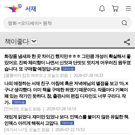
책이좋다
화장품 냄새와 한 끗 차이긴 했지만ㅎㅎㅎ 그만큼 개성이 확실해서 좋
았어요. 진짜 체리향이 나면서 신맛과 단맛도 멋지게 어우러진 원두였
습니다. 또 구매할 예정입니다!
100자평
[콜롬비아 캄포 에르모..]
오늘도 맑음 | 2026-07-28 16:33
나의 애정하는 서재 친구. 아침에 혹은 저녁에님의 별점을 보고 ‘아, X
구나’ 생각했다. 이미 책을 구매한 뒤였기 때문이다. 작품마다 기복이
꽤 있는 작가인 듯하다. 참, 출판사의 편집 디자인도 너무 구리다. 작
가..
100자평
[인비인]
오늘도 맑음 | 2026-07-28 16:19
재밌게 읽었다. 재미만 있었나 보다. 인덱스를 붙이지 않은 유일한 책.
인덱스 아끼게 해줘서 고맙다.
100자평
[여기서 나가]
오늘도 맑음 | 2026-07-22 15:52