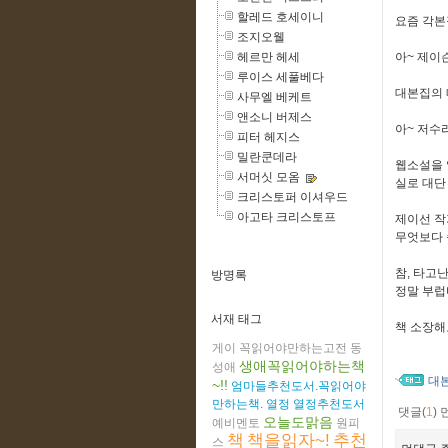
할레드 호세이니
요즘 각본
조지오웰
헤르만 헤세
아~ 제이
루이스 세풀베다
대본집의 
사무엘 베케트
앤소니 버제스
아~ 저수
피터 헤지스
밀란쿤데라
웹소설을 
서머싯 모옴
실로 대단
크리스토퍼 이셔우드
아고타 크리스토프
제이선 작
무엇보다 
참, 타고
방명록
정말 부럽
서재 태그
책 소장해
게이
꼭읽어야만하는고전
동
생애꼭읽어야하는책
성애
대
~!!
엄마들추천도서.꼭읽어야
만하는책.
열정
열정추천도서
댓글(
1
)
오늘도맑음
예비멘토
원피
책
책을읽자~!
추천
스