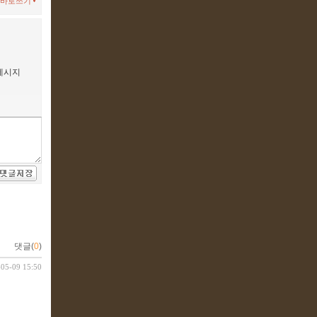
바로쓰기
 메시지
댓글(
0
)
-05-09 15:50