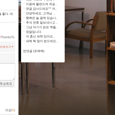
이용에 불편드려 죄송..
댓글 감사드려요^^ 저..
안녕하세요, 고객님. ..
 좋다. 대
행복은 늘 곁에 있습니..
추석 연휴 잘보내시고 ..
그냥 자기가 읽은 책들..
정말입니다
저 충신 새책 있어요 ..
ThanksTo
새해 복 많이 받으세요..
바로쓰기
먼댓글 (트랙백)
댓글(
0
)