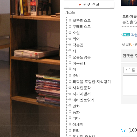
리스트
드라마를 
보관리스트
본집을 많
구매리스트
소설
각
퀴어
댓글(
0
)
각본집
시
먼댓글 주
오늘도맑음
이동진1
책
준비
과학을 포함한 지식쌓기
사회인문학
자기계발서
예비멘토읽기
만화
동화
기타
에세이
[1
요리
유시민 추천책