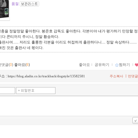
품절
생충을 정말정말 좋아한다. 봉준호 감독도 좋아한다. 각본이야 내가 평가하기 민망할 
기다 콘티까지 주시니, 정말 황송하다.
판사여...... 저리도 훌륭한 각본을 이리도 허접하게 출판하다니.... 정말 속상하다........
빠진 것은 출판사 네 몫이다.
먼댓글(
0
)
좋아요(
6
)
좋아요
ｌ
공유하기
ｌ
찜하기
ｌ
소 :
ㅣ
https://blog.aladin.co.kr/trackback/dogstyle/13582581
주소복사
먼댓글