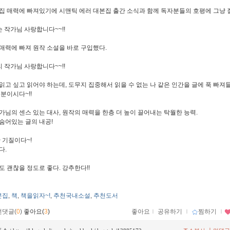
집 매력에 빠져있기에 시맨틱 에러 대본집 출간 소식과 함께 독자분들의 호평에 그냥 
슨 작가님 사랑합니다~~!!
매력에 빠져 원작 소설을 바로 구입했다.
리 작가님 사랑합니다~~!!
읽고 싶고 읽어야 하는데, 도무지 집중해서 읽을 수 없는 나 같은 인간을 글에 푹 빠져
 분이시다~!!
가님의 센스 있는 대사, 원작의 매력을 한층 더 높이 끌어내는 탁월한 능력.
숨어있는 글의 내공!
난 기질이다~!
다.
도 괜찮을 정도로 좋다. 강추한다!!
본집
책
책을읽자~!
추천국내소설
추천도서
,
,
,
,
먼댓글(
0
)
좋아요(
3
)
좋아요
ｌ
공유하기
ｌ
찜하기
ｌ