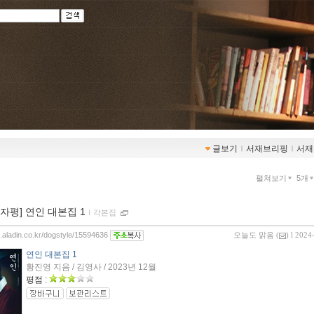
글보기
ｌ
서재브리핑
ｌ
서재
펼쳐보기
5개
00자평] 연인 대본집 1
ｌ
각본집
g.aladin.co.kr/dogstyle/15594636
오늘도 맑음
(
) l 2024
연인 대본집 1
황진영 지음 / 김영사 / 2023년 12월
평점 :