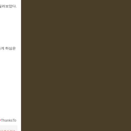
질러보았다.
들게 하심은
ThanksTo