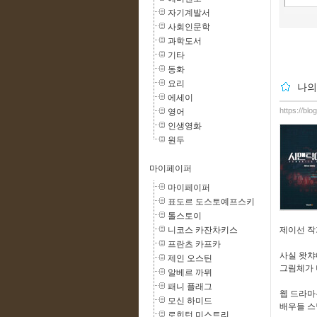
자기계발서
사회인문학
과학도서
기타
동화
요리
나의
에세이
https://blo
영어
인생영화
원두
마이페이퍼
마이페이퍼
표도르 도스토예프스키
톨스토이
니코스 카잔차키스
제이선 작
프란츠 카프카
사실 왓챠
제인 오스틴
그림체가 나
알베르 까뮈
패니 플래그
웹 드라마
모신 하미드
배우들 스
로힌턴 미스트리