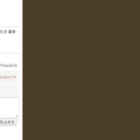
정도로 훌륭
ThanksTo
바로쓰기