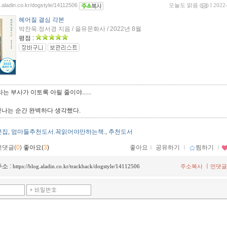
g.aladin.co.kr/dogstyle/14112506
오늘도 맑음
(
) l 2022
헤어질 결심 각본
박찬욱.정서경 지음 / 을유문화사 / 2022년 8월
평점 :
라는 부사가 이토록 아릴 줄이야......
끝나는 순간 완벽하다 생각했다.
본집
엄마들추천도서.꼭읽어야만하는책.
추천도서
,
,
먼댓글(
0
)
좋아요(
3
)
좋아요
ｌ
공유하기
ｌ
찜하기
ｌ
소 :
ㅣ
https://blog.aladin.co.kr/trackback/dogstyle/14112506
주소복사
먼댓글