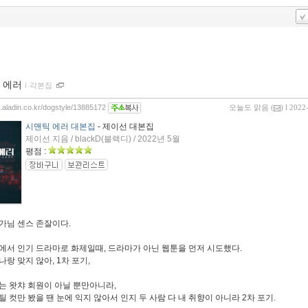
 에러
ｌ
각본집
g.aladin.co.kr/dogstyle/13885172
오늘도 맑음
(
) l 2022
시맨틱 에러 대본집
- 제이선 대본집
제이선 지음 / blackD(블랙디) / 2022년 5월
평점 :
가님 센스 존잘이다.
에서 인기 드라마로 화제일때, 드라마가 아닌 웹툰을 먼저 시도했다.
랑 맞지 않아, 1차 포기,
는 왓챠 회원이 아닐 뿐만아니라,
틸 컷만 봤을 땐 눈에 익지 않아서 인지 두 사람 다 내 취향이 아니라 2차 포기.