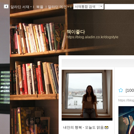
알라딘 서재
ｌ
북플
ｌ
알라딘 메인
ｌ
서재통합 검색
책이좋다
https://blog.aladin.co.kr/dogstyle
[1
https://blo
내안의 행복 -
오늘도 맑음