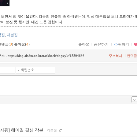
보면서 참 많이 울었다. 감독의 연출이 좀 아쉬웠는데, 막상 대본집을 보니 드라마가 훨
이 보진 못 했지만, 내겐 드문 경험이다.
본집
대본집
,
먼댓글(
0
)
좋아요(
4
)
좋아요
ｌ
공유하기
ｌ
찜하기
ｌ
소 :
ㅣ
https://blog.aladin.co.kr/trackback/dogstyle/15594636
주소복사
먼댓글
00자평] 헤어질 결심 각본
ｌ
각본집