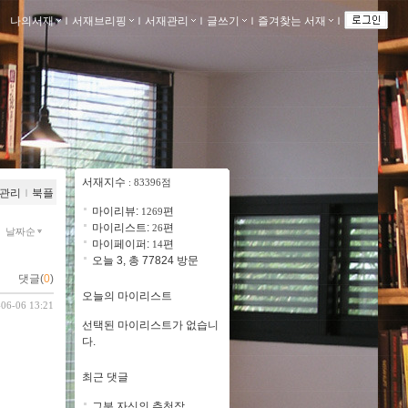
나의서재
ｌ
서재브리핑
ｌ
서재관리
ｌ
글쓰기
ｌ
즐겨찾는 서재
ｌ
서재지수
: 83396점
관리
ｌ
북플
마이리뷰:
편
1269
마이리스트:
편
26
날짜순
마이페이퍼:
편
14
오늘 3, 총 77824 방문
댓글(
0
)
오늘의 마이리스트
-06-06 13:21
선택된 마이리스트가 없습니
다.
최근 댓글
그분 자신의 추천작 ..