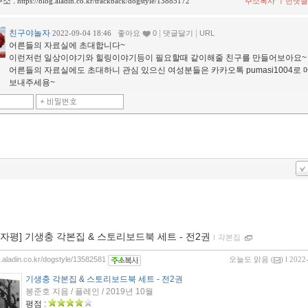
소 :
ㅣ
https://blog.aladin.co.kr/trackback/dogstyle/13885172
주소복사
먼댓글
친구야놀자
|
|
2022-09-04 18:46
좋아요
0
댓글달기
URL
어른들의 자료실에 초대합니다~
이런저런 일상이야기와 힐링이야기등이 필요할때 같이해줄 친구를 만들어보아요~
어른들의 자료실에도 초대하니 관심 있으신 여성분들은 카카오톡 pumasi1004로
보내주세용~
00자평] 기생충 각본집 & 스토리보드북 세트 - 전2권
ｌ
각본집
g.aladin.co.kr/dogstyle/13582581
오늘도 맑음
(
) l 2022
기생충 각본집 & 스토리보드북 세트 - 전2권
봉준호 지음 / 플레인 / 2019년 10월
평점 :