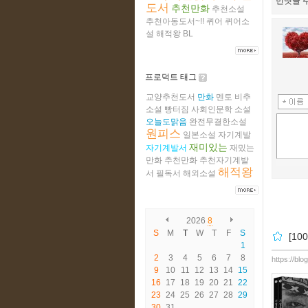
먼댓글 주
도서
추천만화
추천소설
추천아동도서~!!
퀴어
퀴어소
설
해적왕
BL
프로덕트 태그
교양추천도서
만화
멘토
비추
소설
빵터짐
사회인문학
소설
오늘도맑음
완전무결한소설
원피스
일본소설
자기계발
재미있는
자기계발서
재밌는
만화
추천만화
추천자기계발
해적왕
서
필독서
해외소설
2026
8
S
M
T
W
T
F
S
[1
1
2
3
4
5
6
7
8
https://blo
9
10
11
12
13
14
15
16
17
18
19
20
21
22
23
24
25
26
27
28
29
30
31