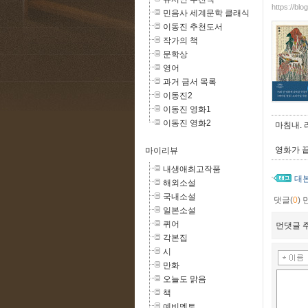
https://blo
민음사 세계문학 클래식
이동진 추천도서
작가의 책
문학상
영어
과거 금서 목록
이동진2
이동진 영화1
이동진 영화2
마침내. 
영화가 
마이리뷰
내생애최고작품
대
해외소설
국내소설
댓글(
0
)
일본소설
퀴어
먼댓글 주
각본집
시
만화
오늘도 맑음
책
예비멘토