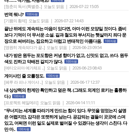
나……. 작가님, 사랑해요!
100자평
[청춘의 독서 (특별증..]
오늘도 맑음 | 2026-07-22 15:05
번역 뭐니?
100자평
[기쁨의 황제]
오늘도 맑음 | 2026-07-22 14:43
끝난 뒤에도 계속되는 마음이 있다면, 아마 이런 모양일 것이다. 좀비
보다 기억이 더 무서운 소설. 길과 철도와 부서지는 햇살까지 죄다 문
장으로 써버리는, 집요하고 더럽고 변태적인 아름다움.
100자평
[영원히 계속되다가 끝..]
오늘도 맑음 | 2026-06-23 09:54
내가 받은 원두는 포도향은 커녕 향미가 없고, 신맛도 없고, 쓰다. 원두
색도 진하고 약배전 같지가 않다.
100자평
[에티오피아 예가체프 ..]
오늘도 맑음 | 2026-06-23 08:43
게이샤인 줄 모를정도.
100자평
[페루 라 피나 게이샤 ..]
오늘도 맑음 | 2026-06-17 12:37
내 상상력의 한계만 확인하고 덮은 책. (그래도 외계인 로키는 훌륭하
다.)
100자평
[프로젝트 헤일메리]
오늘도 맑음 | 2026-04-14 11:11
“무너지는 세계를 따라가게 만드는 힘이 있다. 무엇을 얻었는지 설명
은 어렵지만, 감각은 또렷하게 남는다. 공감되는 결들이 곳곳에 스며
있고, 어쩌면 이런 일도 실제로 벌어질 수 있겠다는 생각이 스친다. 다
만 마..
100자평