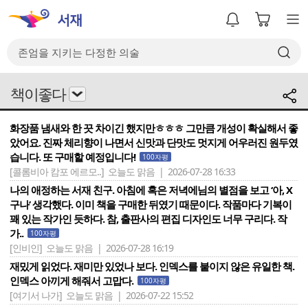
책이좋다
화장품 냄새와 한 끗 차이긴 했지만ㅎㅎㅎ 그만큼 개성이 확실해서 좋
았어요. 진짜 체리향이 나면서 신맛과 단맛도 멋지게 어우러진 원두였
습니다. 또 구매할 예정입니다!
100자평
[콜롬비아 캄포 에르모..]
오늘도 맑음 | 2026-07-28 16:33
나의 애정하는 서재 친구. 아침에 혹은 저녁에님의 별점을 보고 ‘아, X
구나’ 생각했다. 이미 책을 구매한 뒤였기 때문이다. 작품마다 기복이
꽤 있는 작가인 듯하다. 참, 출판사의 편집 디자인도 너무 구리다. 작
가..
100자평
[인비인]
오늘도 맑음 | 2026-07-28 16:19
재밌게 읽었다. 재미만 있었나 보다. 인덱스를 붙이지 않은 유일한 책.
인덱스 아끼게 해줘서 고맙다.
100자평
[여기서 나가]
오늘도 맑음 | 2026-07-22 15:52