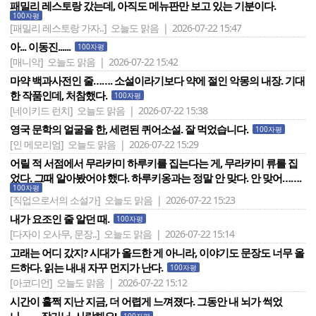
패밀리 레스토랑 갔는데, 아직도 메뉴판만 보고 있는 기분이다.
100자평
[패밀리 레스토랑 가자..]
오늘도 맑음 | 2026-07-22 15:47
아... 이동진......
100자평
[매니악]
오늘도 맑음 | 2026-07-22 15:42
마약 백과사전인 줄……. 소설이라기보다 약에 절인 악몽의 내장. 기대
한 작품인데, 처참했다.
100자평
[네이키드 런치]
오늘도 맑음 | 2026-07-22 15:38
영국 문학의 얼굴을 한, 세련된 퀴어소설. 잘 먹었습니다.
100자평
[인 메모리엄]
오늘도 맑음 | 2026-07-22 15:29
어릴 적 서점에서 무라카미 하루키를 집는다는 게, 무라카미 류를 집
었다. 그때 알아봤어야 했다. 하루키옹과는 정말 안 맞다. 안 맞어…….
100자평
[직업으로서의 소설가]
오늘도 맑음 | 2026-07-22 15:23
내가 요조인 줄 알던 때.
100자평
[다자이 오사무, 문장..]
오늘도 맑음 | 2026-07-22 15:14
고래는 어디 갔지? 시대가 올드한 게 아니라, 이야기도 문장도 너무 올
드하다. 읽는 내내 자꾸 먼지가 난다.
100자평
[아코디언]
오늘도 맑음 | 2026-07-22 15:12
시간이 훌쩍 지난 지금, 더 어렵게 느껴졌다. 그동안 내 뇌가 썩었