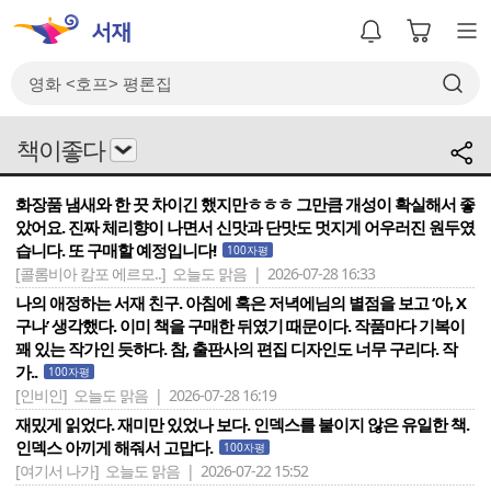
책이좋다
화장품 냄새와 한 끗 차이긴 했지만ㅎㅎㅎ 그만큼 개성이 확실해서 좋
았어요. 진짜 체리향이 나면서 신맛과 단맛도 멋지게 어우러진 원두였
습니다. 또 구매할 예정입니다!
100자평
[콜롬비아 캄포 에르모..]
오늘도 맑음 | 2026-07-28 16:33
나의 애정하는 서재 친구. 아침에 혹은 저녁에님의 별점을 보고 ‘아, X
구나’ 생각했다. 이미 책을 구매한 뒤였기 때문이다. 작품마다 기복이
꽤 있는 작가인 듯하다. 참, 출판사의 편집 디자인도 너무 구리다. 작
가..
100자평
[인비인]
오늘도 맑음 | 2026-07-28 16:19
재밌게 읽었다. 재미만 있었나 보다. 인덱스를 붙이지 않은 유일한 책.
인덱스 아끼게 해줘서 고맙다.
100자평
[여기서 나가]
오늘도 맑음 | 2026-07-22 15:52