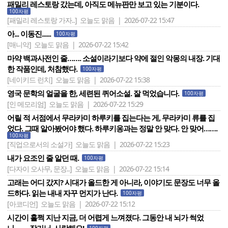
패밀리 레스토랑 갔는데, 아직도 메뉴판만 보고 있는 기분이다.
100자평
[패밀리 레스토랑 가자..]
오늘도 맑음 | 2026-07-22 15:47
아... 이동진......
100자평
[매니악]
오늘도 맑음 | 2026-07-22 15:42
마약 백과사전인 줄……. 소설이라기보다 약에 절인 악몽의 내장. 기대
한 작품인데, 처참했다.
100자평
[네이키드 런치]
오늘도 맑음 | 2026-07-22 15:38
영국 문학의 얼굴을 한, 세련된 퀴어소설. 잘 먹었습니다.
100자평
[인 메모리엄]
오늘도 맑음 | 2026-07-22 15:29
어릴 적 서점에서 무라카미 하루키를 집는다는 게, 무라카미 류를 집
었다. 그때 알아봤어야 했다. 하루키옹과는 정말 안 맞다. 안 맞어…….
100자평
[직업으로서의 소설가]
오늘도 맑음 | 2026-07-22 15:23
내가 요조인 줄 알던 때.
100자평
[다자이 오사무, 문장..]
오늘도 맑음 | 2026-07-22 15:14
고래는 어디 갔지? 시대가 올드한 게 아니라, 이야기도 문장도 너무 올
드하다. 읽는 내내 자꾸 먼지가 난다.
100자평
[아코디언]
오늘도 맑음 | 2026-07-22 15:12
시간이 훌쩍 지난 지금, 더 어렵게 느껴졌다. 그동안 내 뇌가 썩었