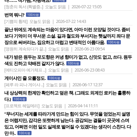
나……. 작가님, 사랑해요!
100자평
[청춘의 독서 (특별증..]
오늘도 맑음 | 2026-07-22 15:05
번역 뭐니?
100자평
[기쁨의 황제]
오늘도 맑음 | 2026-07-22 14:43
끝난 뒤에도 계속되는 마음이 있다면, 아마 이런 모양일 것이다. 좀비
보다 기억이 더 무서운 소설. 길과 철도와 부서지는 햇살까지 죄다 문
장으로 써버리는, 집요하고 더럽고 변태적인 아름다움.
100자평
[영원히 계속되다가 끝..]
오늘도 맑음 | 2026-06-23 09:54
내가 받은 원두는 포도향은 커녕 향미가 없고, 신맛도 없고, 쓰다. 원두
색도 진하고 약배전 같지가 않다.
100자평
[에티오피아 예가체프 ..]
오늘도 맑음 | 2026-06-23 08:43
게이샤인 줄 모를정도.
100자평
[페루 라 피나 게이샤 ..]
오늘도 맑음 | 2026-06-17 12:37
내 상상력의 한계만 확인하고 덮은 책. (그래도 외계인 로키는 훌륭하
다.)
100자평
[프로젝트 헤일메리]
오늘도 맑음 | 2026-04-14 11:11
“무너지는 세계를 따라가게 만드는 힘이 있다. 무엇을 얻었는지 설명
은 어렵지만, 감각은 또렷하게 남는다. 공감되는 결들이 곳곳에 스며
있고, 어쩌면 이런 일도 실제로 벌어질 수 있겠다는 생각이 스친다. 다
만 마..
100자평