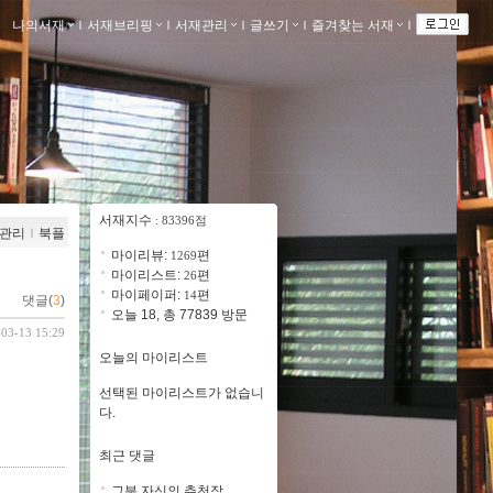
나의서재
ｌ
서재브리핑
ｌ
서재관리
ｌ
글쓰기
ｌ
즐겨찾는 서재
ｌ
서재지수
: 83396점
관리
ｌ
북플
마이리뷰:
편
1269
마이리스트:
편
26
마이페이퍼:
편
14
댓글(
3
)
오늘 18, 총 77839 방문
-03-13 15:29
오늘의 마이리스트
선택된 마이리스트가 없습니
다.
최근 댓글
그분 자신의 추천작 ..