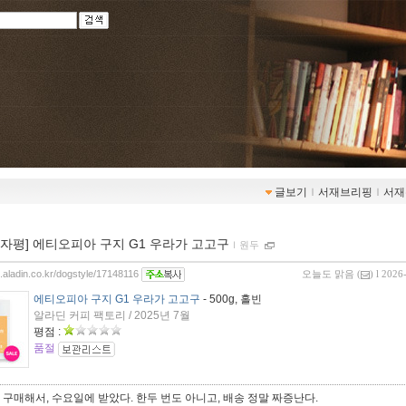
글보기
ｌ
서재브리핑
ｌ
서재
00자평] 에티오피아 구지 G1 우라가 고고구
ｌ
원두
g.aladin.co.kr/dogstyle/17148116
오늘도 맑음
(
) l 2026
에티오피아 구지 G1 우라가 고고구
- 500g, 홀빈
알라딘 커피 팩토리 / 2025년 7월
평점 :
품절
구매해서, 수요일에 받았다. 한두 번도 아니고, 배송 정말 짜증난다.