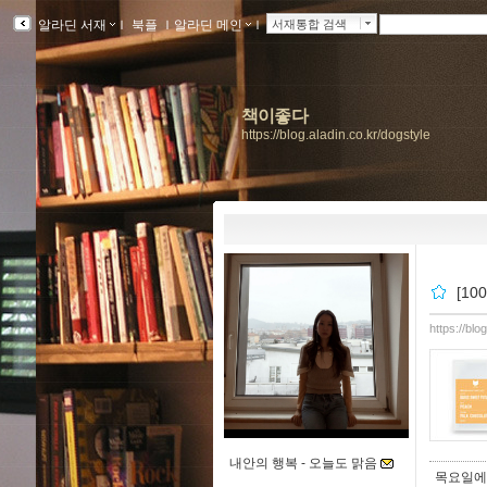
알라딘 서재
ｌ
북플
ｌ
알라딘 메인
ｌ
서재통합 검색
책이좋다
https://blog.aladin.co.kr/dogstyle
[1
https://blo
내안의 행복 -
오늘도 맑음
목요일에 