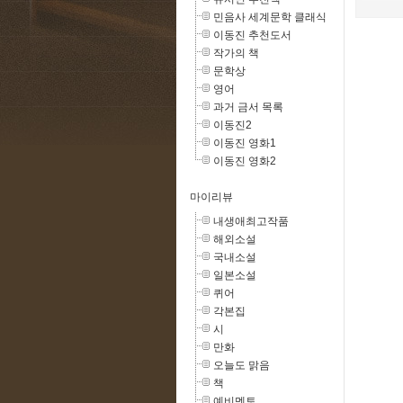
민음사 세계문학 클래식
이동진 추천도서
작가의 책
문학상
영어
과거 금서 목록
이동진2
이동진 영화1
이동진 영화2
마이리뷰
내생애최고작품
해외소설
국내소설
일본소설
퀴어
각본집
시
만화
오늘도 맑음
책
예비멘토