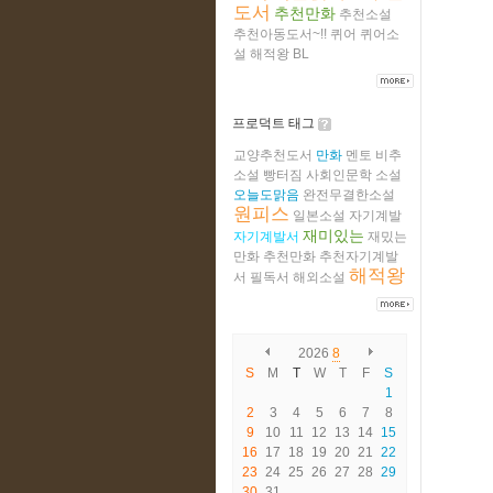
도서
추천만화
추천소설
추천아동도서~!!
퀴어
퀴어소
설
해적왕
BL
프로덕트 태그
교양추천도서
만화
멘토
비추
소설
빵터짐
사회인문학
소설
오늘도맑음
완전무결한소설
원피스
일본소설
자기계발
재미있는
자기계발서
재밌는
만화
추천만화
추천자기계발
해적왕
서
필독서
해외소설
2026
8
S
M
T
W
T
F
S
1
2
3
4
5
6
7
8
9
10
11
12
13
14
15
16
17
18
19
20
21
22
23
24
25
26
27
28
29
30
31