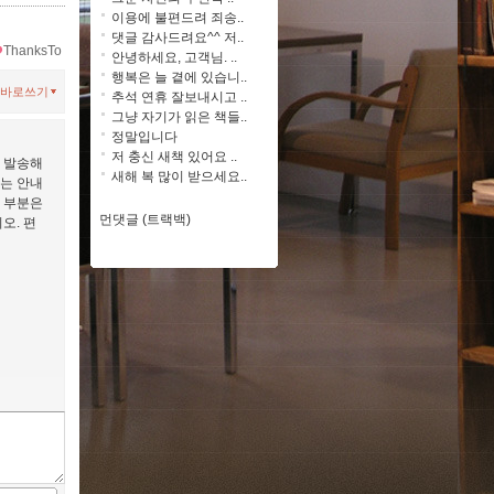
이용에 불편드려 죄송..
댓글 감사드려요^^ 저..
ThanksTo
안녕하세요, 고객님. ..
행복은 늘 곁에 있습니..
바로쓰기
추석 연휴 잘보내시고 ..
그냥 자기가 읽은 책들..
정말입니다
저 충신 새책 있어요 ..
 발송해
새해 복 많이 받으세요..
에는 안내
 부분은
먼댓글 (트랙백)
오. 편