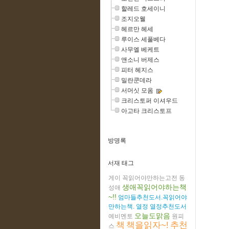
할레드 호세이니
조지오웰
헤르만 헤세
루이스 세풀베다
사무엘 베케트
앤소니 버제스
피터 헤지스
밀란쿤데라
서머싯 모옴
크리스토퍼 이셔우드
아고타 크리스토프
방명록
서재 태그
게이
꼭읽어야만하는고전
동
생애꼭읽어야하는책
성애
~!!
엄마들추천도서.꼭읽어야
만하는책.
열정
열정추천도서
오늘도맑음
예비멘토
원피
책
책을읽자~!
추천
스