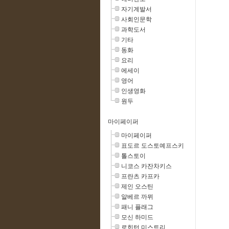
자기계발서
사회인문학
과학도서
기타
동화
요리
에세이
영어
인생영화
원두
마이페이퍼
마이페이퍼
표도르 도스토예프스키
톨스토이
니코스 카잔차키스
프란츠 카프카
제인 오스틴
알베르 까뮈
패니 플래그
모신 하미드
로힌턴 미스트리