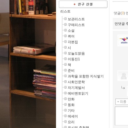
리스트
댓글(
3
)
보관리스트
먼댓글 주
구매리스트
소설
퀴어
각본집
시
오늘도맑음
이동진1
책
준비
과학을 포함한 지식쌓기
사회인문학
자기계발서
예비멘토읽기
만화
동화
기타
에세이
요리
유시민 추천책