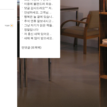
이용에 불편드려 죄송..
댓글 감사드려요^^ 저..
안녕하세요, 고객님. ..
행복은 늘 곁에 있습니..
추석 연휴 잘보내시고 ..
그냥 자기가 읽은 책들..
정말입니다
저 충신 새책 있어요 ..
새해 복 많이 받으세요..
먼댓글 (트랙백)