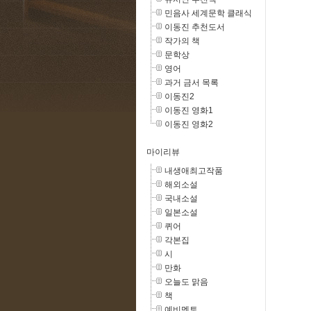
민음사 세계문학 클래식
이동진 추천도서
작가의 책
문학상
영어
과거 금서 목록
이동진2
이동진 영화1
이동진 영화2
마이리뷰
내생애최고작품
해외소설
국내소설
일본소설
퀴어
각본집
시
만화
오늘도 맑음
책
예비멘토