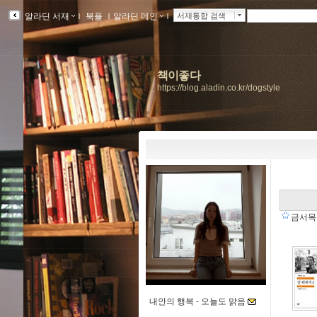
알라딘 서재
ｌ
북플
ｌ
알라딘 메인
ｌ
서재통합 검색
책이좋다
https://blog.aladin.co.kr/dogstyle
금서
내안의 행복 -
오늘도 맑음