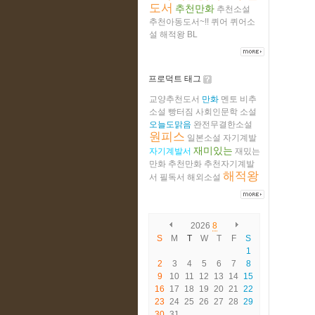
도서
추천만화
추천소설
추천아동도서~!!
퀴어
퀴어소
설
해적왕
BL
프로덕트 태그
교양추천도서
만화
멘토
비추
소설
빵터짐
사회인문학
소설
오늘도맑음
완전무결한소설
원피스
일본소설
자기계발
재미있는
자기계발서
재밌는
만화
추천만화
추천자기계발
해적왕
서
필독서
해외소설
2026
8
S
M
T
W
T
F
S
1
2
3
4
5
6
7
8
9
10
11
12
13
14
15
16
17
18
19
20
21
22
23
24
25
26
27
28
29
30
31