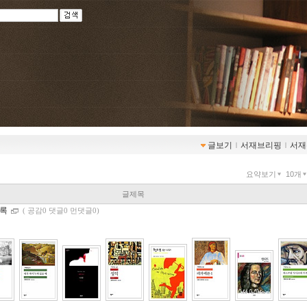
글보기
ｌ
서재브리핑
ｌ
서재
요약보기
10개
글제목
목록
(
공감0 댓글0 먼댓글0)