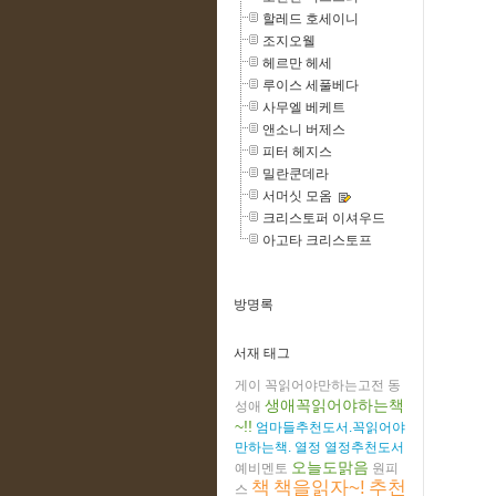
할레드 호세이니
조지오웰
헤르만 헤세
루이스 세풀베다
사무엘 베케트
앤소니 버제스
피터 헤지스
밀란쿤데라
서머싯 모옴
크리스토퍼 이셔우드
아고타 크리스토프
방명록
서재 태그
게이
꼭읽어야만하는고전
동
생애꼭읽어야하는책
성애
~!!
엄마들추천도서.꼭읽어야
만하는책.
열정
열정추천도서
오늘도맑음
예비멘토
원피
책
책을읽자~!
추천
스