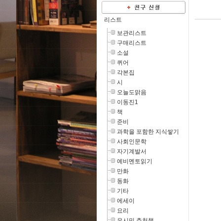
리스트
보관리스트
구매리스트
소설
퀴어
각본집
시
오늘도맑음
이동진1
책
준비
과학을 포함한 지식쌓기
사회인문학
자기계발서
예비멘토읽기
만화
동화
기타
에세이
요리
유시민 추천책