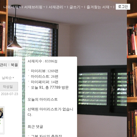
나의서재
ｌ
서재브리핑
ｌ
서재관리
ｌ
글쓰기
ｌ
즐겨찾는 서재
ｌ
서재지수
: 83396점
관리
ｌ
북플
마이리뷰:
편
1269
마이리스트:
편
26
날짜순
마이페이퍼:
편
14
작성일
오늘 91, 총 77789 방문
2018-07-23
오늘의 마이리스트
선택된 마이리스트가 없습니
다.
최근 댓글
그분 자신의 추천작 ..