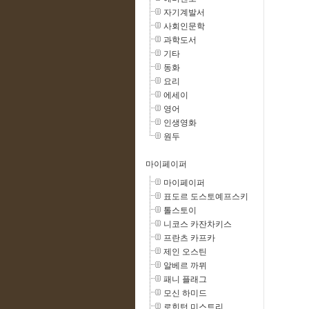
자기계발서
사회인문학
과학도서
기타
동화
요리
에세이
영어
인생영화
원두
마이페이퍼
마이페이퍼
표도르 도스토예프스키
톨스토이
니코스 카잔차키스
프란츠 카프카
제인 오스틴
알베르 까뮈
패니 플래그
모신 하미드
로힌턴 미스트리