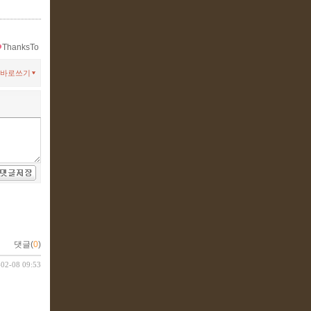
ThanksTo
바로쓰기
댓글(
0
)
-02-08 09:53