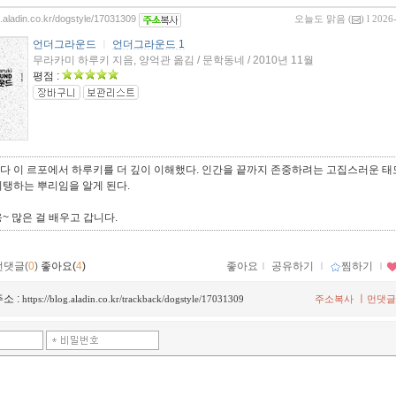
g.aladin.co.kr/dogstyle/17031309
오늘도 맑음
(
) l 2026
언더그라운드
ㅣ
언더그라운드 1
무라카미 하루키 지음, 양억관 옮김 / 문학동네 / 2010년 11월
평점 :
다 이 르포에서 하루키를 더 깊이 이해했다. 인간을 끝까지 존중하려는 고집스러운 태
지탱하는 뿌리임을 알게 된다.
~ 많은 걸 배우고 갑니다.
먼댓글(
0
)
좋아요(
4
)
좋아요
ｌ
공유하기
ｌ
찜하기
ｌ
소 :
ㅣ
https://blog.aladin.co.kr/trackback/dogstyle/17031309
주소복사
먼댓글