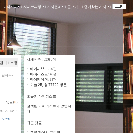
나의서재
ｌ
서재브리핑
ｌ
서재관리
ｌ
글쓰기
ｌ
즐겨찾는 서재
ｌ
서재지수
: 83390점
관리
ｌ
북플
마이리뷰:
편
1269
마이리스트:
편
26
날짜순
마이페이퍼:
편
14
오늘 25, 총 77723 방문
오늘의 마이리스트
댓글(
0
)
선택된 마이리스트가 없습니
-07-22 15:14
다.
ㅣ
Mem
최근 댓글
그분 자신의 추천작 ..