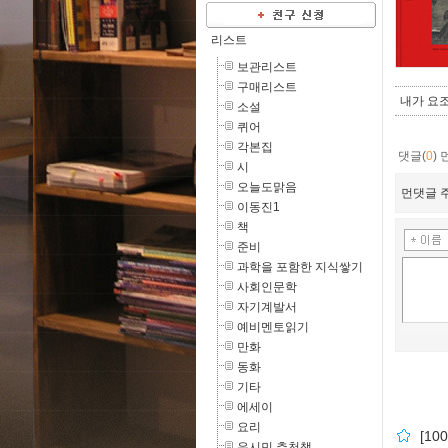
리스트
보관리스트
구매리스트
내가 요조
소설
퀴어
각본집
댓글(
0
)
시
오늘도맑음
먼댓글 주
이동진1
책
준비
과학을 포함한 지식쌓기
사회인문학
자기계발서
예비멘토읽기
만화
동화
기타
에세이
요리
[1
유시민 추천책