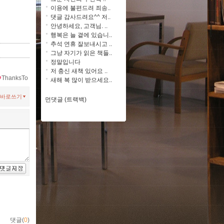
이용에 불편드려 죄송..
댓글 감사드려요^^ 저..
안녕하세요, 고객님. ..
행복은 늘 곁에 있습니..
추석 연휴 잘보내시고 ..
그냥 자기가 읽은 책들..
정말입니다
저 충신 새책 있어요 ..
ThanksTo
새해 복 많이 받으세요..
바로쓰기
먼댓글 (트랙백)
댓글(
0
)