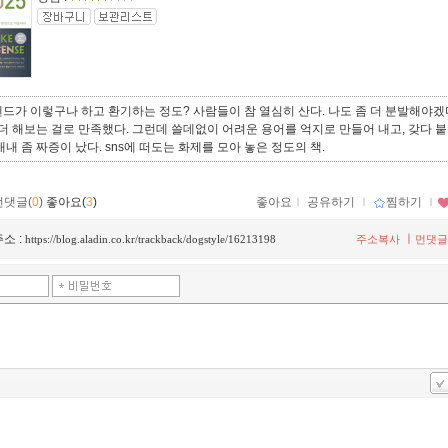
드가 이렇구나 하고 환기하는 정도? 사람들이 참 열심히 산다. 나도 좀 더 분발해야
 더 해보는 걸로 만족했다. 그런데 쓸데없이 어려운 용어를 억지로 만들어 내고, 갖다 
내내 좀 짜증이 났다. sns에 떠도는 화제를 모아 놓은 정도의 책.
먼댓글(
0
)
좋아요(
3
)
좋아요
ｌ
공유하기
ｌ
찜하기
ｌ
소 :
ㅣ
https://blog.aladin.co.kr/trackback/dogstyle/16213198
주소복사
먼댓글