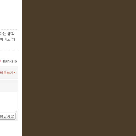
겠다는 생각
붙이려고 해
ThanksTo
바로쓰기