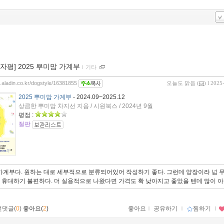
00자평] 2025 뿌미맘 가계부
ｌ
기타
g.aladin.co.kr/dogstyle/16381855
오늘도 맑음
(
) l 2025
2025 뿌미맘 가계부
- 2024.09~2025.12
상큼한 뿌미맘 차지선 지음 / 시원북스 / 2024년 9월
평점 :
절판
 가계부다. 원하는 대로 세부적으로 분류되어있어 작성하기 좋다. 그런데 양장이라 넘 
 휴대하기 불편하다. 더 실용적으로 나왔다면 가격도 확 낮아지고 좋았을 텐데 많이 아
먼댓글(
0
)
좋아요(
2
)
좋아요
ｌ
공유하기
ｌ
찜하기
ｌ