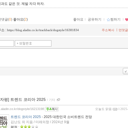
과도 같은 것. 제발 자각 하자.
먼댓글(
0
)
좋아요(
2
)
좋아요
ｌ
공유하기
ｌ
찜하기
ｌ
소 :
ㅣ
https://blog.aladin.co.kr/trackback/dogstyle/16381834
주소복사
먼댓글
00자평] 트렌드 코리아 2025
ｌ
기타
g.aladin.co.kr/dogstyle/16213198
오늘도 맑음
(
) l 2025
트렌드 코리아 2025
- 2025 대한민국 소비트렌드 전망
김난도 외 지음 / 미래의창 / 2024년 9월
평점 :