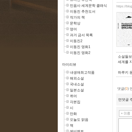
민음사 세계문학 클래식
https://blo
이동진 추천도서
작가의 책
문학상
영어
과거 금서 목록
이동진2
이동진 영화1
이동진 영화2
소설들보
세계를 
마이리뷰
하루키 옹
내생애최고작품
해외소설
국내소설
댓글(
0
)
일본소설
퀴어
먼댓글 주
각본집
시
만화
오늘도 맑음
책
예비멘토