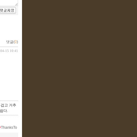
댓글(
0
)
-04-15 10:41
무겁고 거추
쉽다.
ThanksTo