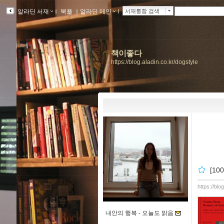
알라딘 서재
ｌ
북플
ｌ
알라딘 메인
ｌ
서재통합 검색
책이좋다
https://blog.aladin.co.kr/dogstyle
[1
https://blo
내안의 행복 -
오늘도 맑음