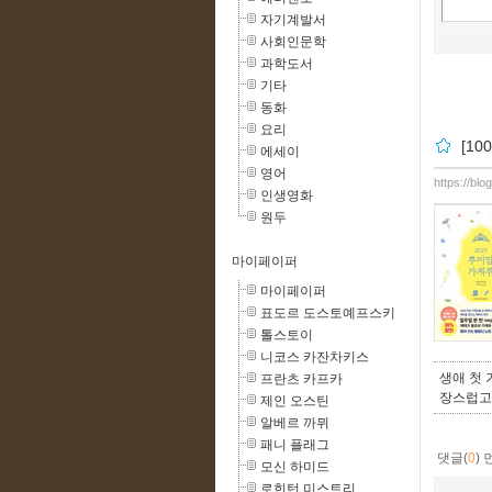
자기계발서
사회인문학
과학도서
기타
동화
요리
[1
에세이
영어
https://blo
인생영화
원두
마이페이퍼
마이페이퍼
표도르 도스토예프스키
톨스토이
니코스 카잔차키스
생애 첫
프란츠 카프카
장스럽고
제인 오스틴
알베르 까뮈
패니 플래그
댓글(
0
)
모신 하미드
로힌턴 미스트리