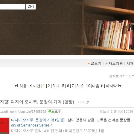
글보기
ｌ
서재브리핑
ｌ
서재
펼쳐보기
5개
처음 |
이전 |
1
|
2
|
3
|
4
|
5
|
6
|
7
|
8
|
9
|
10
|
다음
|
마지막
00자평] 다자이 오사무, 문장의 기억 (양장)
ｌ
기타
g.aladin.co.kr/dogstyle/17405792
오늘도 맑음
(
) l 2026
다자이 오사무, 문장의 기억 (양장)
- 살아 있음의 슬픔, 고독을 건너는 문장들
ory of Sentences Series 4
다자이 오사무 원작, 박예진 편역 / 리텍콘텐츠 / 2026년 1월