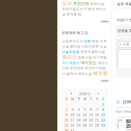
도서
추천만화
삶은 계절
추천소설
추천아동도서~!!
퀴어
퀴어소
설
해적왕
BL
댓글(
0
)
먼댓글 주
프로덕트 태그
교양추천도서
만화
멘토
비추
소설
빵터짐
사회인문학
소설
오늘도맑음
완전무결한소설
원피스
일본소설
자기계발
재미있는
자기계발서
재밌는
만화
추천만화
추천자기계발
해적왕
서
필독서
해외소설
2026
8
S
M
T
W
T
F
S
[1
1
2
3
4
5
6
7
8
https://blo
9
10
11
12
13
14
15
16
17
18
19
20
21
22
23
24
25
26
27
28
29
30
31