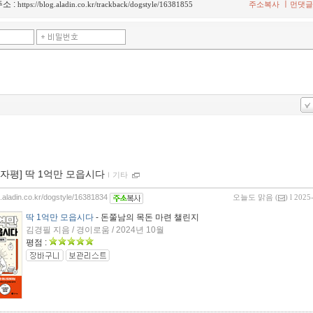
소 :
ㅣ
https://blog.aladin.co.kr/trackback/dogstyle/16381855
주소복사
먼댓글
00자평] 딱 1억만 모읍시다
ｌ
기타
g.aladin.co.kr/dogstyle/16381834
오늘도 맑음
(
) l 2025
딱 1억만 모읍시다
- 돈쭐남의 목돈 마련 챌린지
김경필 지음 / 경이로움 / 2024년 10월
평점 :