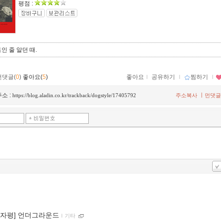
평점 :
인 줄 알던 때.
먼댓글(
0
)
좋아요(
5
)
좋아요
ｌ
공유하기
ｌ
찜하기
ｌ
소 :
ㅣ
https://blog.aladin.co.kr/trackback/dogstyle/17405792
주소복사
먼댓글
00자평] 언더그라운드
ｌ
기타