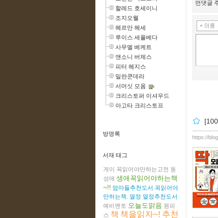
먼댓글 주
할레드 호세이니
조지오웰
헤르만 헤세
루이스 세풀베다
사무엘 베케트
앤소니 버제스
피터 헤지스
밀란쿤데라
서머싯 모옴
크리스토퍼 이셔우드
아고타 크리스토프
[1
방명록
https://blo
서재 태그
게이
꼭읽어야만하는고전
동
생애꼭읽어야하는책
성애
~!!
엄마들추천도서.꼭읽어야
만하는책.
열정
열정추천도서
오늘도맑음
예비멘토
원피
책
책을읽자~!
추천
스