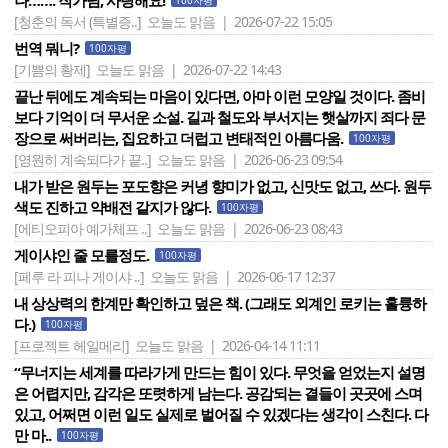
나……. 작가님, 사랑해요!
100자평
[청춘의 독서 (특별증..]
오늘도 맑음 | 2026-07-22 15:05
번역 뭐니?
100자평
[기쁨의 황제]
오늘도 맑음 | 2026-07-22 14:43
끝난 뒤에도 계속되는 마음이 있다면, 아마 이런 모양일 것이다. 좀비
보다 기억이 더 무서운 소설. 길과 철도와 부서지는 햇살까지 죄다 문
장으로 써버리는, 집요하고 더럽고 변태적인 아름다움.
100자평
[영원히 계속되다가 끝..]
오늘도 맑음 | 2026-06-23 09:54
내가 받은 원두는 포도향은 커녕 향미가 없고, 신맛도 없고, 쓰다. 원두
색도 진하고 약배전 같지가 않다.
100자평
[에티오피아 예가체프 ..]
오늘도 맑음 | 2026-06-23 08:43
게이샤인 줄 모를정도.
100자평
[페루 라 피나 게이샤 ..]
오늘도 맑음 | 2026-06-17 12:37
내 상상력의 한계만 확인하고 덮은 책. (그래도 외계인 로키는 훌륭하
다.)
100자평
[프로젝트 헤일메리]
오늘도 맑음 | 2026-04-14 11:11
“무너지는 세계를 따라가게 만드는 힘이 있다. 무엇을 얻었는지 설명
은 어렵지만, 감각은 또렷하게 남는다. 공감되는 결들이 곳곳에 스며
있고, 어쩌면 이런 일도 실제로 벌어질 수 있겠다는 생각이 스친다. 다
만 마..
100자평