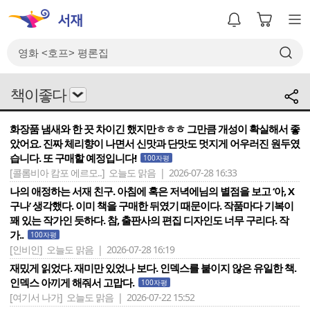
책이좋다
화장품 냄새와 한 끗 차이긴 했지만ㅎㅎㅎ 그만큼 개성이 확실해서 좋
았어요. 진짜 체리향이 나면서 신맛과 단맛도 멋지게 어우러진 원두였
습니다. 또 구매할 예정입니다!
100자평
[콜롬비아 캄포 에르모..]
오늘도 맑음 | 2026-07-28 16:33
나의 애정하는 서재 친구. 아침에 혹은 저녁에님의 별점을 보고 ‘아, X
구나’ 생각했다. 이미 책을 구매한 뒤였기 때문이다. 작품마다 기복이
꽤 있는 작가인 듯하다. 참, 출판사의 편집 디자인도 너무 구리다. 작
가..
100자평
[인비인]
오늘도 맑음 | 2026-07-28 16:19
재밌게 읽었다. 재미만 있었나 보다. 인덱스를 붙이지 않은 유일한 책.
인덱스 아끼게 해줘서 고맙다.
100자평
[여기서 나가]
오늘도 맑음 | 2026-07-22 15:52