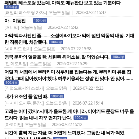
패밀리 레스토랑 갔는데, 아직도 메뉴판만 보고 있는 기분이다.
100자평
[패밀리 레스토랑 가자..]
오늘도 맑음 | 2026-07-22 15:47
아... 이동진......
100자평
[매니악]
오늘도 맑음 | 2026-07-22 15:42
마약 백과사전인 줄……. 소설이라기보다 약에 절인 악몽의 내장. 기대
한 작품인데, 처참했다.
100자평
[네이키드 런치]
오늘도 맑음 | 2026-07-22 15:38
영국 문학의 얼굴을 한, 세련된 퀴어소설. 잘 먹었습니다.
100자평
[인 메모리엄]
오늘도 맑음 | 2026-07-22 15:29
어릴 적 서점에서 무라카미 하루키를 집는다는 게, 무라카미 류를 집
었다. 그때 알아봤어야 했다. 하루키옹과는 정말 안 맞다. 안 맞어…….
100자평
[직업으로서의 소설가]
오늘도 맑음 | 2026-07-22 15:23
내가 요조인 줄 알던 때.
100자평
[다자이 오사무, 문장..]
오늘도 맑음 | 2026-07-22 15:14
고래는 어디 갔지? 시대가 올드한 게 아니라, 이야기도 문장도 너무 올
드하다. 읽는 내내 자꾸 먼지가 난다.
100자평
[아코디언]
오늘도 맑음 | 2026-07-22 15:12
시간이 훌쩍 지난 지금, 더 어렵게 느껴졌다. 그동안 내 뇌가 썩었