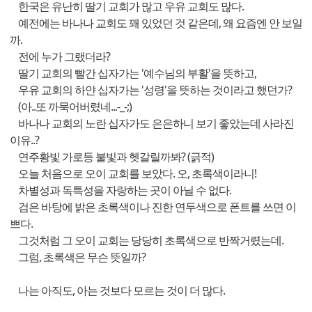
한국은 유난히 딸기 교회가 많고 우유 교회도 많다.
예전에는 바나나 교회도 꽤 있었던 것 같은데, 왜 요즘엔 안 보일
까.
전에 누가 그랬더라?
딸기 교회의 빨간 십자가는 '예수님의 부활'을 뜻하고,
우유 교회의 하얀 십자가는 '성령'을 뜻하는 것이라고 했던가?
(아..또 까묵어버렸네...-_-;)
바나나 교회의 노란 십자가도 은은하니 보기 좋았는데 사라진
이유..?
연주황빛 가로등 불빛과 헷갈릴까봐? (긁적)
오늘 처음으로 오이 교회를 보았다. 오, 초록색이라니!
차별성과 독특성을 자랑하는 곳이 아닐 수 없다.
검은 바탕에 밝은 초록색이나 진한 연두색으로 폰트를 쓰면 이
쁘다.
그것처럼 그 오이 교회는 당당히 초록색으로 반짝거렸는데.
그럼, 초록색은 무슨 뜻일까?
나는 아직도, 아는 것보다 모르는 것이 더 많다.