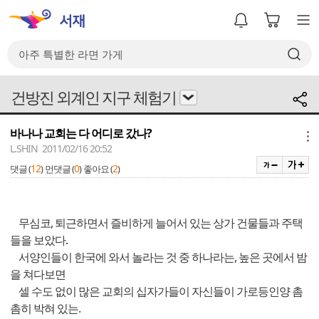
건방진 외계인 지구 체험기
바나나 교회는 다 어디로 갔나?
메뉴
L.SHIN 2011/02/16 20:52
12
0
2
댓글 (
)
먼댓글 (
)
좋아요 (
)
무심코, 퇴근하면서 즐비하게 늘어서 있는 상가 건물들과 주택
들을 보았다.
서양인들이 한국에 와서 놀라는 것 중 하나라는, 높은 곳에서 밤
을 쳐다보면
셀 수도 없이 많은 교회의 십자가들이 자신들이 가로등인양 촘
촘히 박혀 있는.