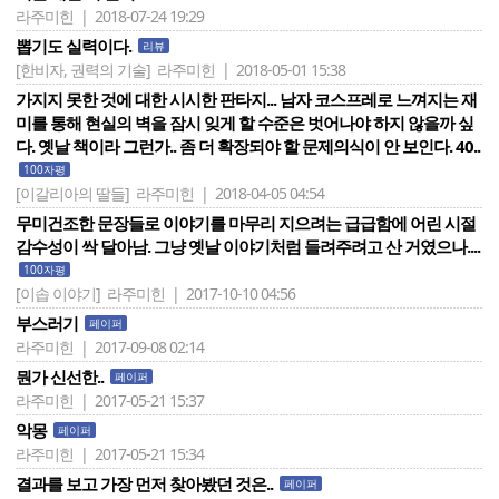
라주미힌 | 2018-07-24 19:29
뽑기도 실력이다.
리뷰
[한비자, 권력의 기술]
라주미힌 | 2018-05-01 15:38
가지지 못한 것에 대한 시시한 판타지... 남자 코스프레로 느껴지는 재
미를 통해 현실의 벽을 잠시 잊게 할 수준은 벗어나야 하지 않을까 싶
다. 옛날 책이라 그런가.. 좀 더 확장되야 할 문제의식이 안 보인다. 40..
100자평
[이갈리아의 딸들]
라주미힌 | 2018-04-05 04:54
무미건조한 문장들로 이야기를 마무리 지으려는 급급함에 어린 시절
감수성이 싹 달아남. 그냥 옛날 이야기처럼 들려주려고 산 거였으나....
100자평
[이솝 이야기]
라주미힌 | 2017-10-10 04:56
부스러기
페이퍼
라주미힌 | 2017-09-08 02:14
뭔가 신선한..
페이퍼
라주미힌 | 2017-05-21 15:37
악몽
페이퍼
라주미힌 | 2017-05-21 15:34
결과를 보고 가장 먼저 찾아봤던 것은..
페이퍼