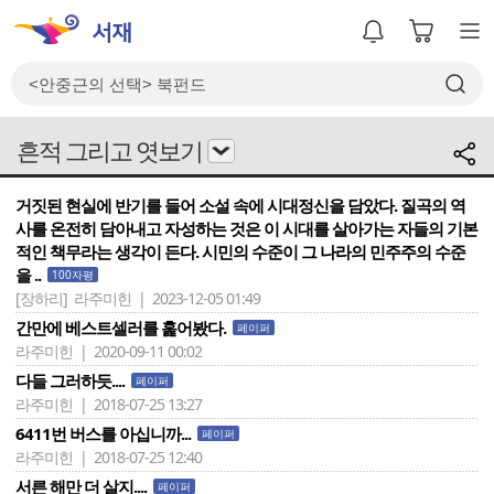
흔적 그리고 엿보기
거짓된 현실에 반기를 들어 소설 속에 시대정신을 담았다. 질곡의 역
사를 온전히 담아내고 자성하는 것은 이 시대를 살아가는 자들의 기본
적인 책무라는 생각이 든다. 시민의 수준이 그 나라의 민주주의 수준
을 ..
100자평
[장하리]
라주미힌 | 2023-12-05 01:49
간만에 베스트셀러를 훑어봤다.
페이퍼
라주미힌 | 2020-09-11 00:02
다들 그러하듯....
페이퍼
라주미힌 | 2018-07-25 13:27
6411번 버스를 아십니까...
페이퍼
라주미힌 | 2018-07-25 12:40
서른 해만 더 살지....
페이퍼