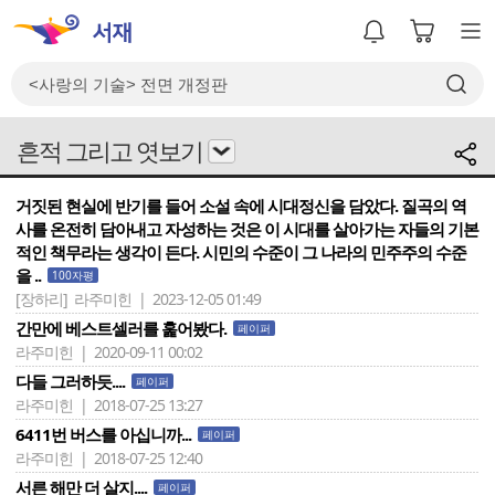
흔적 그리고 엿보기
거짓된 현실에 반기를 들어 소설 속에 시대정신을 담았다. 질곡의 역
사를 온전히 담아내고 자성하는 것은 이 시대를 살아가는 자들의 기본
적인 책무라는 생각이 든다. 시민의 수준이 그 나라의 민주주의 수준
을 ..
100자평
[장하리]
라주미힌 | 2023-12-05 01:49
간만에 베스트셀러를 훑어봤다.
페이퍼
라주미힌 | 2020-09-11 00:02
다들 그러하듯....
페이퍼
라주미힌 | 2018-07-25 13:27
6411번 버스를 아십니까...
페이퍼
라주미힌 | 2018-07-25 12:40
서른 해만 더 살지....
페이퍼