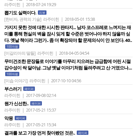
라주미힌 | 2018-07-24 19:29
뽑기도 실력이다.
리뷰
[한비자, 권력의 기술]
라주미힌 | 2018-05-01 15:38
가지지 못한 것에 대한 시시한 판타지... 남자 코스프레로 느껴지는 재
미를 통해 현실의 벽을 잠시 잊게 할 수준은 벗어나야 하지 않을까 싶
다. 옛날 책이라 그런가.. 좀 더 확장되야 할 문제의식이 안 보인다. 40..
100자평
[이갈리아의 딸들]
라주미힌 | 2018-04-05 04:54
무미건조한 문장들로 이야기를 마무리 지으려는 급급함에 어린 시절
감수성이 싹 달아남. 그냥 옛날 이야기처럼 들려주려고 산 거였으나....
100자평
[이솝 이야기]
라주미힌 | 2017-10-10 04:56
부스러기
페이퍼
라주미힌 | 2017-09-08 02:14
뭔가 신선한..
페이퍼
라주미힌 | 2017-05-21 15:37
악몽
페이퍼
라주미힌 | 2017-05-21 15:34
결과를 보고 가장 먼저 찾아봤던 것은..
페이퍼