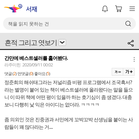
흔적 그리고 엿보기
간만에 베스트셀러를 훑어봤다.
메뉴
라주미힌 2020/09/11 00:02
2
0
5
댓글 (
)
먼댓글 (
)
좋아요 (
)
정준희의 해쉬태그라는 저널리즘 비평 프로그램에서 조국흑서?
라는 별명이 붙어 있는 책이 베스트셀러에 올라왔다는 말을 들으
니 이 따위 책에 어떤 평이 있을까 하는 호기심이 좀 생겼다. 대충
보니 다행히 낯 익은 아이디는 없더라. ㅋㅋㅋㅋ
좀 의외인 것은 진중권과 서민에게 꼬박꼬박 선생님을 붙이는 사
람들이 꽤 많다라는 거....