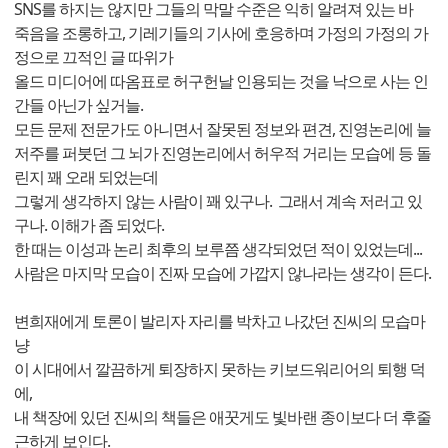
SNS를 하지는 않지만 그들의 막말 수준은 익히 알려져 있는 바
죽음을 조롱하고, 기레기들의 기사에 호응하며 가정의 가정의 가
정으로 끄적인 글 따위가
올드 미디어에 따옴표로 허구헌날 인용되는 것을 낙으로 사는 인
간들 아닌가 싶거늘.
모든 문제 전문가도 아니면서 잘못된 정보와 편견, 진영논리에 늘
저주를 퍼붓던 그 뇌가 진영논리에서 허우적 거리는 모습에 등 돌
린지 꽤 오래 되었는데
그렇게 생각하지 않는 사람이 꽤 있구나. 그래서 계속 저러고 있
구나. 이해가 좀 되었다.
한 때는 이성과 논리 최후의 보루쯤 생각되었던 적이 있었는데...
사람은 마지막 모습이 진짜 모습에 가깝지 않나라는 생각이 든다.
변희재에게 토론이 발리자 자리를 박차고 나갔던 진씨의 모습마
냥
이 시대에서 깔끔하게 퇴장하지 못하는 키보드워리어의 퇴행 덕
에,
내 책장에 있던 진씨의 책들은 애꿋게도 빛바랜 종이보다 더 후줄
근하게 보인다.