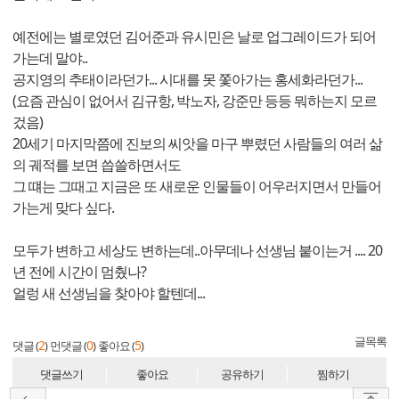
예전에는 별로였던 김어준과 유시민은 날로 업그레이드가 되어
가는데 말야..
공지영의 추태이라던가... 시대를 못 쫓아가는 홍세화라던가...
(요즘 관심이 없어서 김규항, 박노자, 강준만 등등 뭐하는지 모르
겄음)
20세기 마지막쯤에 진보의 씨앗을 마구 뿌렸던 사람들의 여러 삶
의 궤적를 보면 씁쓸하면서도
그 떄는 그때고 지금은 또 새로운 인물들이 어우러지면서 만들어
가는게 맞다 싶다.
모두가 변하고 세상도 변하는데..아무데나 선생님 붙이는거 .... 20
년 전에 시간이 멈췄나?
얼렁 새 선생님을 찾아야 할텐데...
글목록
2
0
5
댓글 (
)
먼댓글 (
)
좋아요 (
)
댓글쓰기
좋아요
공유하기
찜하기