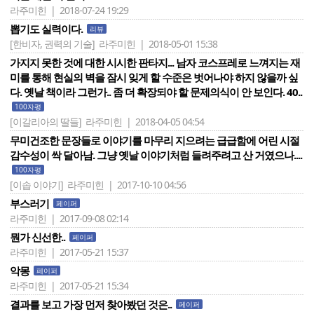
라주미힌 | 2018-07-24 19:29
뽑기도 실력이다.
리뷰
[한비자, 권력의 기술]
라주미힌 | 2018-05-01 15:38
가지지 못한 것에 대한 시시한 판타지... 남자 코스프레로 느껴지는 재
미를 통해 현실의 벽을 잠시 잊게 할 수준은 벗어나야 하지 않을까 싶
다. 옛날 책이라 그런가.. 좀 더 확장되야 할 문제의식이 안 보인다. 40..
100자평
[이갈리아의 딸들]
라주미힌 | 2018-04-05 04:54
무미건조한 문장들로 이야기를 마무리 지으려는 급급함에 어린 시절
감수성이 싹 달아남. 그냥 옛날 이야기처럼 들려주려고 산 거였으나....
100자평
[이솝 이야기]
라주미힌 | 2017-10-10 04:56
부스러기
페이퍼
라주미힌 | 2017-09-08 02:14
뭔가 신선한..
페이퍼
라주미힌 | 2017-05-21 15:37
악몽
페이퍼
라주미힌 | 2017-05-21 15:34
결과를 보고 가장 먼저 찾아봤던 것은..
페이퍼