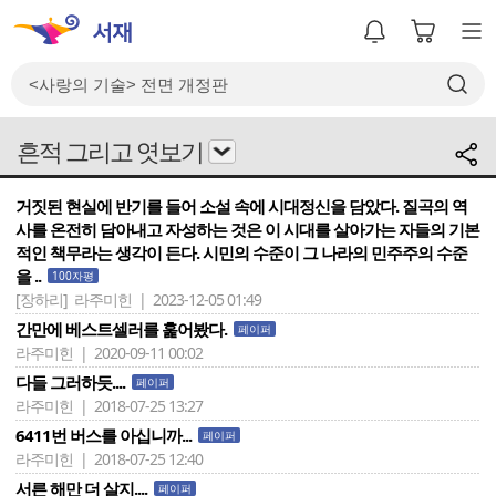
흔적 그리고 엿보기
거짓된 현실에 반기를 들어 소설 속에 시대정신을 담았다. 질곡의 역
사를 온전히 담아내고 자성하는 것은 이 시대를 살아가는 자들의 기본
적인 책무라는 생각이 든다. 시민의 수준이 그 나라의 민주주의 수준
을 ..
100자평
[장하리]
라주미힌 | 2023-12-05 01:49
간만에 베스트셀러를 훑어봤다.
페이퍼
라주미힌 | 2020-09-11 00:02
다들 그러하듯....
페이퍼
라주미힌 | 2018-07-25 13:27
6411번 버스를 아십니까...
페이퍼
라주미힌 | 2018-07-25 12:40
서른 해만 더 살지....
페이퍼