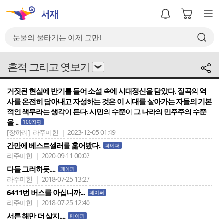
흔적 그리고 엿보기
거짓된 현실에 반기를 들어 소설 속에 시대정신을 담았다. 질곡의 역
사를 온전히 담아내고 자성하는 것은 이 시대를 살아가는 자들의 기본
적인 책무라는 생각이 든다. 시민의 수준이 그 나라의 민주주의 수준
을 ..
100자평
[장하리]
라주미힌 | 2023-12-05 01:49
간만에 베스트셀러를 훑어봤다.
페이퍼
라주미힌 | 2020-09-11 00:02
다들 그러하듯....
페이퍼
라주미힌 | 2018-07-25 13:27
6411번 버스를 아십니까...
페이퍼
라주미힌 | 2018-07-25 12:40
서른 해만 더 살지....
페이퍼