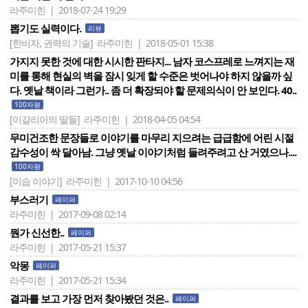
라주미힌 | 2018-07-24 19:29
뽑기도 실력이다.
리뷰
[한비자, 권력의 기술]
라주미힌 | 2018-05-01 15:38
가지지 못한 것에 대한 시시한 판타지... 남자 코스프레로 느껴지는 재
미를 통해 현실의 벽을 잠시 잊게 할 수준은 벗어나야 하지 않을까 싶
다. 옛날 책이라 그런가.. 좀 더 확장되야 할 문제의식이 안 보인다. 40..
100자평
[이갈리아의 딸들]
라주미힌 | 2018-04-05 04:54
무미건조한 문장들로 이야기를 마무리 지으려는 급급함에 어린 시절
감수성이 싹 달아남. 그냥 옛날 이야기처럼 들려주려고 산 거였으나....
100자평
[이솝 이야기]
라주미힌 | 2017-10-10 04:56
부스러기
페이퍼
라주미힌 | 2017-09-08 02:14
뭔가 신선한..
페이퍼
라주미힌 | 2017-05-21 15:37
악몽
페이퍼
라주미힌 | 2017-05-21 15:34
결과를 보고 가장 먼저 찾아봤던 것은..
페이퍼