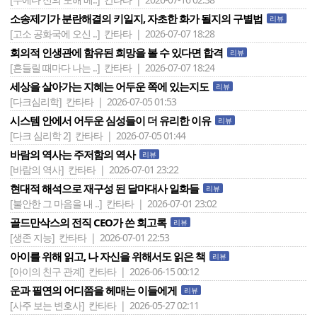
소송제기가 분란해결의 키일지, 자초한 화가 될지의 구별법
리뷰
[고소 공화국에 오신 ..]
칸타타 | 2026-07-07 18:28
회의적 인생관에 함유된 희망을 볼 수 있다면 합격
리뷰
[흔들릴 때마다 나는 ..]
칸타타 | 2026-07-07 18:24
세상을 살아가는 지혜는 어두운 쪽에 있는지도
리뷰
[다크심리학]
칸타타 | 2026-07-05 01:53
시스템 안에서 어두운 심성들이 더 유리한 이유
리뷰
[다크 심리학 2]
칸타타 | 2026-07-05 01:44
바람의 역사는 주저함의 역사
리뷰
[바람의 역사]
칸타타 | 2026-07-01 23:22
현대적 해석으로 재구성 된 달마대사 일화들
리뷰
[불안한 그 마음을 내 ..]
칸타타 | 2026-07-01 23:02
골드만삭스의 전직 CEO가 쓴 회고록
리뷰
[생존 지능]
칸타타 | 2026-07-01 22:53
아이를 위해 읽고, 나 자신을 위해서도 읽은 책
리뷰
[아이의 친구 관계]
칸타타 | 2026-06-15 00:12
운과 필연의 어디쯤을 헤매는 이들에게
리뷰
[사주 보는 변호사]
칸타타 | 2026-05-27 02:11