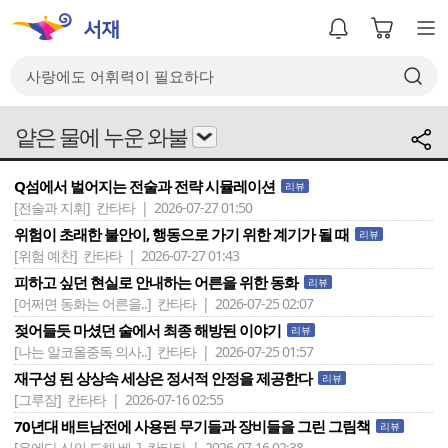
얕은 물에 누운 와불
Q섬에서 벌어지는 전술과 전략 시뮬레이션
리뷰
[전술과 지휘]
칸타타 | 2026-07-27 01:50
위험이 초래한 불안이, 행동으로 가기 위한 계기가 될 때
리뷰
[위험 예찬]
칸타타 | 2026-07-27 01:43
피하고 싶던 현실로 안내하는 어른을 위한 동화
리뷰
[어쩌면 동화는 어른을..]
칸타타 | 2026-07-25 02:07
젖어들듯 마셨던 술에서 최종 해방된 이야기
리뷰
[나는 알코올중독 의사..]
칸타타 | 2026-07-25 01:57
재구성 된 상상속 세상은 정서적 안정을 제공한다
리뷰
[그루잠]
칸타타 | 2026-07-16 02:55
70년대 배트남전에 사용된 무기들과 장비들을 그린 그림책
리뷰
[우에다 신의 도해 베..]
칸타타 | 2026-07-16 02:38