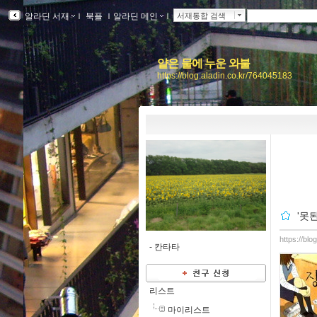
알라딘 서재
ｌ
북플
ｌ
알라딘 메인
ｌ
서재통합 검색
얕은 물에 누운 와불
https://blog.aladin.co.kr/764045183
'못
https://bl
-
칸타타
리스트
마이리스트