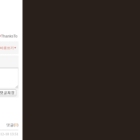
ThanksTo
바로쓰기
댓글(
0
)
-12-10 13:51