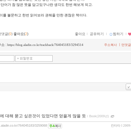
란 단어가 참 많은 뜻을 담고있구나란 생각도 한번 해보게 되고.
이를 불문하고 한번 읽어보라 권해줄 만한 괜찮은 책이다.
먼댓글(
0
)
좋아요(
2
)
좋아요
ｌ
공유하기
ｌ
찜하기
ｌ
소 :
ㅣ
https://blog.aladin.co.kr/trackback/764045183/3294514
주소복사
먼댓글
에 대해 묻고 싶은것이 있었다면 얻을게 많을 듯
ｌ
Book(2009년)
og.aladin.co.kr/764045183/3259068
칸타타
l 2009