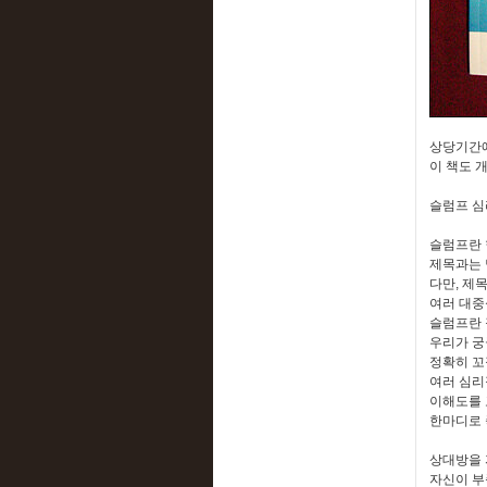
상당기간에
이 책도 
슬럼프 심
슬럼프란 
제목과는 
다만, 제
여러 대중
슬럼프란 
우리가 궁
정확히 꼬
여러 심리
이해도를 
한마디로 
상대방을 
자신이 부