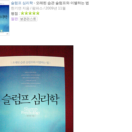
슬럼프 심리학
- 오래된 습관 슬럼프와 이별하는 법
한기연 지음 / 팜파스 / 2009년 11월
평점 :
절판