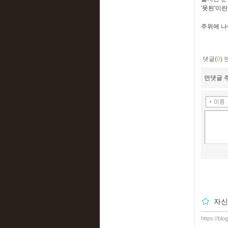
'못된'이
주위에 나
댓글(
0
)
먼댓글 주
자신
https://bl