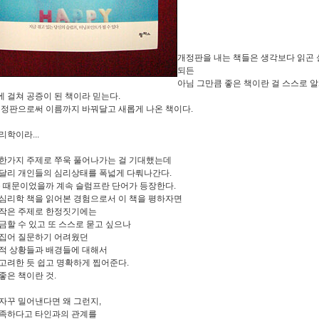
개정판을 내는 책들은 생각보다 읽곤 
되든
아님 그만큼 좋은 책이란 걸 스스로 
 걸쳐 공증이 된 책이라 믿는다.
개정판으로써 이름까지 바꿔달고 새롭게 나온 책이다.
리학이라...
한가지 주제로 쭈욱 풀어나가는 걸 기대했는데
달리 개인들의 심리상태를 폭넓게 다뤄나간다.
목 때문이었을까 계속 슬럼프란 단어가 등장한다.
심리학 책을 읽어본 경험으로서 이 책을 평하자면
작은 주제로 한정짓기에는
금할 수 있고 또 스스로 묻고 싶으나
집어 질문하기 어려웠던
적 상황들과 배경들에 대해서
고려한 듯 쉽고 명확하게 찝어준다.
좋은 책이란 것.
자꾸 밀어낸다면 왜 그런지,
족하다고 타인과의 관계를