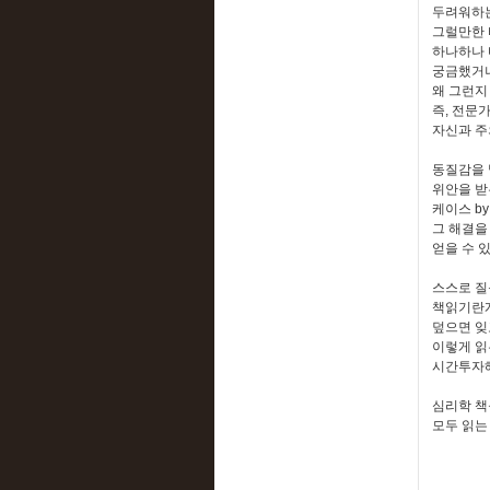
두려워하는
그럴만한 
하나하나 
궁금했거나
왜 그런지
즉, 전문
자신과 주
동질감을 
위안을 받
케이스 b
그 해결을
얻을 수 있
스스로 질
책읽기란게
덮으면 잊
이렇게 읽
시간투자해
심리학 책
모두 읽는