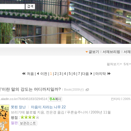
글보기
ｌ
서재브리핑
ｌ
서재
펼쳐보기
5개
처음 |
이전 |
1
|
2
|
3
|
4
|
5
|
6
|
7
|
다음
|
마지막
된'이란 말의 강도는 어디까지일까?
ｌ
Book(2009년)
og.aladin.co.kr/764045183/3294514
칸타타
l 2009
못된 장난
ㅣ
마음이 자라는 나무 22
브리기테 블로벨 지음, 전은경 옮김 / 푸른숲주니어 / 2009년 11월
평점 :
절판