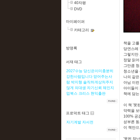
40자평
DVD
마이페이퍼
카테고리
책을 고를
방명록
당연스레 
그렇지만 
정말 읽어
서재 태그
그만큼 청
2027수능
당신은이미충분히
청소년을 
강한사람입니다
맏어주는사
나의 같은
람
박지형
솔직하게상처주지
아님 이런
않게
의대생
자기신뢰
체인지
아이들이 
업북스
크리스
현익출판
책에 담는
이 책 '
약력을 보
프로덕트 태그
100% 
섣부른 동
자기계발
자서전
이 책만으
'못된 장