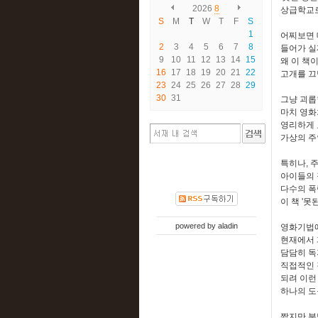
2026
8
상급학교로
S
M
T
W
T
F
S
1
어찌보면 
2
3
4
5
6
7
8
들어가 실
9
10
11
12
13
14
15
왜 이 책
16
17
18
19
20
21
22
고개를 끄
23
24
25
26
27
28
29
30
31
그냥 괴롭
마치 영화
영리하게 
가상의 주
특히나, 
아이들의 
다수의 폭
이 책 '
powered by
aladin
영화기법에
현재에서 
담담히 독
직접적인 
되려 이런
하나의 도
짧지만 분