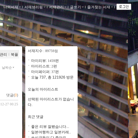
나의서재
ｌ
서재브리핑
ｌ
서재관리
ｌ
글쓰기
ｌ
즐겨찾는 서재
ｌ
서재지수
: 89759점
관리
ｌ
북플
마이리뷰:
편
1459
마이리스트:
편
2
날짜순
마이페이퍼:
편
37
오늘 737, 총 121926 방문
오늘의 마이리스트
댓글(
0
)
선택된 마이리스트가 없습니
-12-27 00:25
다.
최근 댓글
좋은 리뷰 잘봤습니다...
일본여행하고 일본카레..
쓰신글들이 다 좋아요 ..