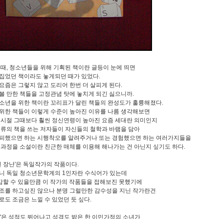
 때, 청소년들을 위해 기획된 책이란 글등이 눈에 띄면
집었던 책이라도 놓게되던 때가 있었다.
요즘은 그렇지 않고 도리어 한번 더 살피게 된다.
볼 만한 책들을 고정관념 탓에 놓치게 되긴 싫으니까.
소년을 위한 책이란 꼬리표가 달린 책들의 완성도가 훌륭해졌다.
위한 책들이 이렇게 수준이 높아진 이유를 나름 생각해보면
 시절 그때보다 훨씬 정신연령이 높아진 요즘 세대란 의미인지
 류의 책을 쓰는 저자들이 자신들의 철학과 바램을 담아
피했으면 하는 시행착오를 알려주거나 또는 경험했으면 하는 여러가지들을
 과정을 소설이란 친근한 매체를 이용해 해나가는 건 아닌지 싶기도 하다.
못된 장난'은 독일작가의 작품이다.
니 독일 청소년문학계의 1인자란 수식어가 있는데
공감할 수 있을만큼 이 작가의 작품들을 접해보진 못했기에
조를 하고싶진 않으나 분명 그럴만한 감수성을 지닌 작가란건
로도 조금은 느낄 수 있었던 듯 싶다.
난'은 성적도 뛰어나고 성격도 밝은 한 이민가정의 소녀가