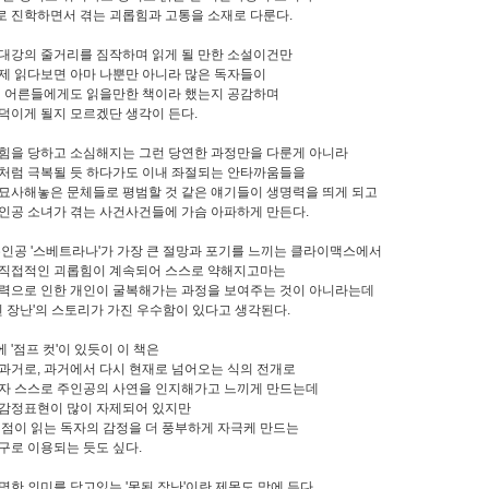
 진학하면서 겪는 괴롭힘과 고통을 소재로 다룬다.
대강의 줄거리를 짐작하며 읽게 될 만한 소설이건만
제 읽다보면 아마 나뿐만 아니라 많은 독자들이
이 어른들에게도 읽을만한 책이라 했는지 공감하며
덕이게 될지 모르겠단 생각이 든다.
힘을 당하고 소심해지는 그런 당연한 과정만을 다룬게 아니라
처럼 극복될 듯 하다가도 이내 좌절되는 안타까움들을
묘사해놓은 문체들로 평범할 것 같은 얘기들이 생명력을 띄게 되고
인공 소녀가 겪는 사건사건들에 가슴 아파하게 만든다.
주인공 '스베트라나'가 가장 큰 절망과 포기를 느끼는 클라이맥스에서
직접적인 괴롭힘이 계속되어 스스로 약해지고마는
력으로 인한 개인이 굴복해가는 과정을 보여주는 것이 아니라는데
못된 장난'의 스토리가 가진 우수함이 있다고 생각된다.
 '점프 컷'이 있듯이 이 책은
과거로, 과거에서 다시 현재로 넘어오는 식의 전개로
자 스스로 주인공의 사연을 인지해가고 느끼게 만드는데
감정표현이 많이 자제되어 있지만
 점이 읽는 독자의 감정을 더 풍부하게 자극케 만드는
구로 이용되는 듯도 싶다.
명한 의미를 담고있는 '못된 장난'이란 제목도 맘에 든다.