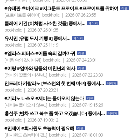
#슈테판 츠바이크 #지그문트 프로이트 #프로이트를 위하여
리뷰
[프로이트를 위하여]
bookholic | 2026-07-26 23:55
클레어 키건 [이처럼 사소한 것들] 중에서…
페이퍼
bookholic | 2026-07-26 01:35
유시민 [유럽 도시 기행 3] 중에서…
페이퍼
bookholic | 2026-07-25 11:19
#엘리스 피터스 #어둠 속의 갈까마귀
리뷰
[어둠 속의 갈까마귀]
bookholic | 2026-07-24 23:01
#이랑 #엄마와 딸들의 미친년의 역사
리뷰
[엄마와 딸들의 미친년..]
bookholic | 2026-07-22 23:39
안드레아 카탈라노 [보스턴의 첫 번째 마녀] 중에서…
페이퍼
bookholic | 2026-07-20 23:21
#기리노 나쓰오 #제비는 돌아오지 않는다
리뷰
[제비는 돌아오지 않는..]
bookholic | 2026-07-19 15:26
홍선주 [반차 쓰고 복수 좀 하고 오겠습니다] 중에서…
페이퍼
bookholic | 2026-07-19 00:12
#민제이 #회사원도 초능력이 필요해
리뷰
[회사원도 초능력이 필..]
bookholic | 2026-07-18 01:09