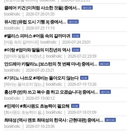
클레어 키건 [이처럼 사소한 것들] 중에서…
페이퍼
bookholic | 2026-07-26 01:35
유시민 [유럽 도시 기행 3] 중에서…
페이퍼
bookholic | 2026-07-25 11:19
#엘리스 피터스 #어둠 속의 갈까마귀
리뷰
[어둠 속의 갈까마귀]
bookholic | 2026-07-24 23:01
#이랑 #엄마와 딸들의 미친년의 역사
리뷰
[엄마와 딸들의 미친년..]
bookholic | 2026-07-22 23:39
안드레아 카탈라노 [보스턴의 첫 번째 마녀] 중에서…
페이퍼
bookholic | 2026-07-20 23:21
#기리노 나쓰오 #제비는 돌아오지 않는다
리뷰
[제비는 돌아오지 않는..]
bookholic | 2026-07-19 15:26
홍선주 [반차 쓰고 복수 좀 하고 오겠습니다] 중에서…
페이퍼
bookholic | 2026-07-19 00:12
#민제이 #회사원도 초능력이 필요해
리뷰
[회사원도 초능력이 필..]
bookholic | 2026-07-18 01:09
최태성 [역사 멘토 최태성의 한국사 : 근현대편] 중에서…
페이퍼
bookholic | 2026-07-16 23:36