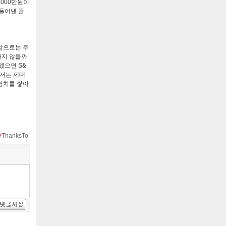
000
만원이
풀어낸 글
앞으로는 주
하지 않을까
르겠으면
S&
해서는 제대
험치를 쌓아
ThanksTo