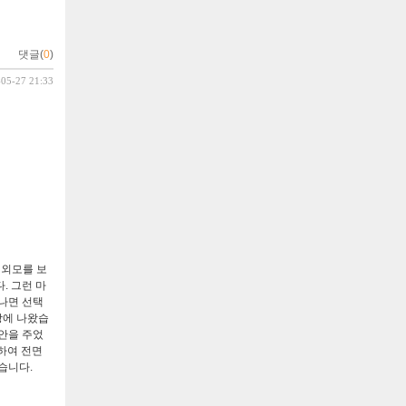
댓글(
0
)
-05-27 21:33
 외모를 보
다
.
그런 마
나면 선택
상에 나왔습
안을 주었
하여 전면
었습니다
.