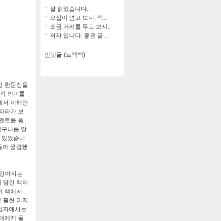
잘 읽었습니다..
오십이 넘고 보니, 적..
조금 거리를 두고 보시..
저자 입니다. 좋은 글 ..
먼댓글 (트랙백)
장 한문장을
축적 의미를
에서 이해만
따라가 보
멘트를 통
있구나를 알
수 있었습니
들까 궁금했
 강아지는
 담긴 책이
이 책에서
 훨씬 미지
 입자에서는
대에게 둘