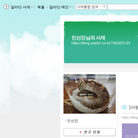
알라딘 서재
ｌ
북플
ｌ
알라딘 메인
ｌ
서재통합 검색
민선진님의 서재
https://blog.aladin.co.kr/740065135
[서
https://bl
-
민선진