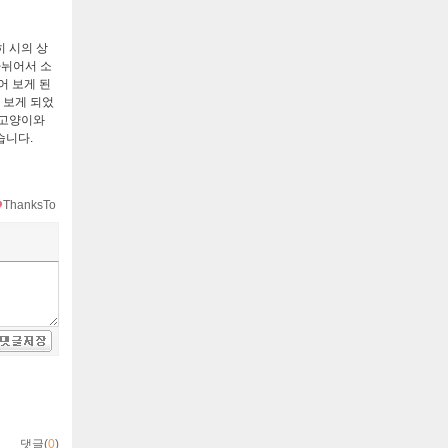
 시의 상
나뉘어서 소
어 보게 된
 보게 되었
 고양이와
있습니다
.
ThanksTo
댓글(
0
)