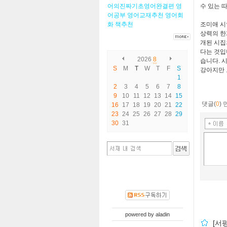
어의진짜기초영어완결편
영
수 있는 
어공부
영어교재추천
영어회
화
책추천
조미애 시
상력의 한
개된 시집
다는 것
2026
8
습니다
.
시
S
M
T
W
T
F
S
강아지만 
1
2
3
4
5
6
7
8
9
10
11
12
13
14
15
댓글(
0
)
16
17
18
19
20
21
22
23
24
25
26
27
28
29
30
31
powered by
aladin
[서