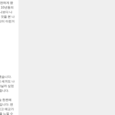
전하게 왔
10
년동의
 나보다 나
 것을 본 나
각이 이런거
느꼈습니다
.
 새겨도 나
아닐까 싶었
 합니다
.
슴 한켠에
문입니다
.
편
럽고 애교가
을 느낄 수