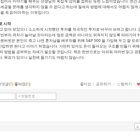
 집어서 이야기를 해주는 선생님의 쪽집게 강의를 접하는 듯한 느낌이었습니다
.
연간
2
 세금읠 문제를 생각하지 않을 수 없다고 하는데 절세의 방법에 대해서도 어렵지 않게 
책을 꼭 읽어야 하는 이유입니다
.
로 시작
고 읽어 보았으니 소소하게 시작했던 투자를 적극적인 투자로 바꾸어 보려고 합니다
.
 빈부의 격차가 늘어날 것이라는데 많은 금액은 아니어도 뒤쳐지지 않도록 따라가야 
렌버핏은 본인이 죽고 나면 혼자남을 배우자를 위해
S&P 500
을 가입해 두고 잘 모
가입하면 된다고 이야기 하였습니다
.
가만히 있어도 돈이 들어오는 구조를 만들기 위
의 방법을 공부하는 자세가 필요할 것입니다
.
책은 한번으로는 아쉬워 여러번 읽고 경
다
.
목표가 있으니 실천에 옮기기도 어렵지 않습니다
.
먼댓글(
0
)
좋아요(
0
)
좋아요
ｌ
공유하기
ｌ
찜하기
ｌ