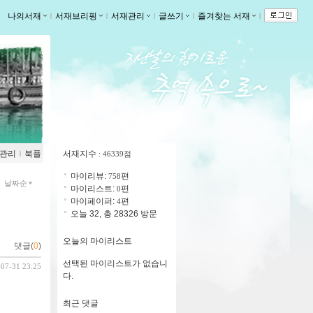
나의서재
ｌ
서재브리핑
ｌ
서재관리
ｌ
글쓰기
ｌ
즐겨찾는 서재
ｌ
관리
ｌ
북플
서재지수
: 46339점
마이리뷰:
편
758
날짜순
마이리스트:
편
0
마이페이퍼:
편
4
오늘 32, 총 28326 방문
오늘의 마이리스트
댓글(
0
)
선택된 마이리스트가 없습니
-07-31 23:25
다.
최근 댓글