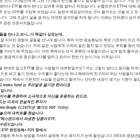
는 것이 기다림인데 왜 그런 기다림의 순간을 놓치고 말았을까 싶기도 합니다
.
가장 친
날때마다
ETF
를 해야 한다고 입버릇 처럼 말하곤 하였습니다
.
손톱만큰의
ETF
에 대해 
주 또는
10
주를 구입해 보았습니다
.
일련의 배당금이라는 것이 들어오는 것을 보고 또 
깁니다
.
그때 조금더 넣을 걸 하는 막연한 생각만을 하게 됩니다
.
이래는 안되겠다 싶어 최
TF
관련 전문서적들입니다
.
들을 만나고 보니
...
다 똑같다 싶었는데
..
 잘 지어진 경험의 글들을 만나게 됩니다
.
특히 이번 염승환님의 책은 기초부터 차근 
울리는 것 같습니다
.
저와 같은 사람에게 수박의 겉만 핥지 말고 맛있는 부위를 찾아 
를 이야기 해 주었습니다
.
저번 책에서는 보지 못했던 내용들이었나 싶게 쉽게 풀어낸
는 형광색으로 중요합니다를 말하고 있어서 한번 더 눈이 가는 이유입니다
.
을 제대로 알고
ETF
를 찾는 사람들이 대부분일까요
?
저는 그렇지 않다고 생각을 하게
으로 파고 들기 전에는 수익률이 좋다는데 하나 해봐라며 친구따라 하는 사람들이 대
었습니다
.
책에서 기본적인 사실을 언급하고 들어가니 단단한 내공이 생기는 기분이 들
드
index fund
는 우리말로 옮기면 한마디로
'
입니다
.
지수를 추종하며 소극적으로 자산을 운용하는 펀드죠
.
는 미국의 전설적인 투자가
hn Bogle
이
1975
년
'
뱅가드
500'
이라는
놓으며 대히트를 쳤습니다
.
인덱스펀드에서 파생한 상품이
ETF,
지수펀드입니다
.
의
ETF
완전정복
> P25
중에서
대별로 투자의 방법을 자세히 설명해 주는 페이지가 눈에 들었습니다
. 50
대와 중장년을