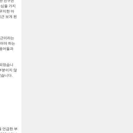
한 친구는
관심을 가지
무지한 마
근 보게 된
차근이라는
먹어야 하는
 용어들과
 되었습니
부분이지 않
었습니다
.
 언급한 부