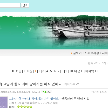
글보기
ｌ
서재브리핑
ｌ
서재
펼쳐보기
5개
처음 |
이전 |
1
|
2
|
3
|
4
|
5
|
6
|
7
|
8
|
9
|
10
|
다음
|
마지막
평] 고양이 한 마리에 강아지는 아직 없어요
ｌ
마이리뷰
og.aladin.co.kr/740065135/17425711
민선진
l 2026
고양이 한 마리에 강아지는 아직 없어요
- 신동신의 두 번째 시집
신동신 지음 / 하움출판사 / 2026년 6월
평점 :