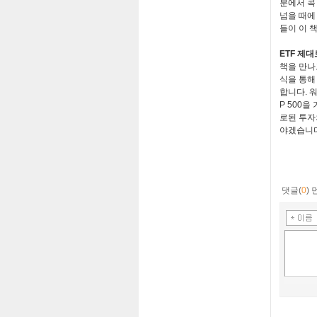
분에서 콕
넘을 때에
들이 이 
ETF
제대
책을 만나
식을 통해
합니다
.
워
P 500
을 
로된 투자
야겠습니
댓글(
0
)