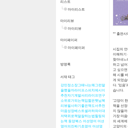
리스트
마이리스트
마이리뷰
마이리뷰
**
출판사
마이페이퍼
마이페이퍼
시집의 언
이해하기 
찾아내느라
방명록
하고 넘어
고 싶으면
해 시를 
서재 태그
게 되었
강민정소장그때나는왜그런말
다
. '
있음
'
을했을까라이프스피치에시이
습니다
.
추천자기계발서리라이프연구
소위로가되는책입짧은햇님북
'
고양이 한
리뷰필사하기좋은책도서추천
책을 선정
마음성장베스트셀러하와이대
지 않을까
저택위로책말잘하는법힐링되
가장 마음
는책
동양북스
어션영어
어션
의 세계에
영어의진짜기초영어
어션영
고양이의 