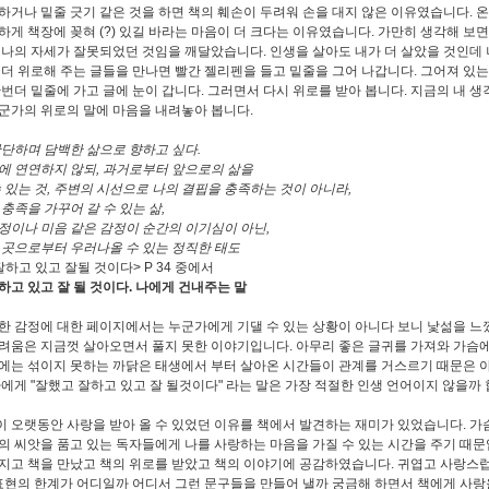
하거나 밑줄 긋기 같은 것을 하면 책의 훼손이 두려워 손을 대지 않은 이유였습니다
.
온
하게 책장에 꽂혀
(?)
있길 바라는 마음이 더 크다는 이유였습니다
.
가만히 생각해 보면
 나의 자세가 잘못되었던 것임을 깨달았습니다
.
인생을 살아도 내가 더 살았을 것인데
 더 위로해 주는 글들을 만나면 빨간 젤리펜을 들고 밑줄을 그어 나갑니다
.
그어져 있는
한번더 밑줄에 가고 글에 눈이 갑니다
.
그러면서 다시 위로를 받아 봅니다
.
지금의 내 생
군가의 위로의 말에 마음을 내려놓아 봅니다
.
단하며 담백한 삶으로 향하고 싶다
.
에 연연하지 않되
,
과거로부터 앞으로의 삶을
 있는 것
,
주변의 시선으로 나의 결핍을 충족하는 것이 아니라
,
 충족을 가꾸어 갈 수 있는 삶
,
정이나 미음 같은 감정이 순간의 이기심이 아닌
,
 곳으로부터 우러나올 수 있는 정직한 태도
잘하고 있고 잘될 것이다
> P 34
중에서
하고 있고 잘 될 것이다
.
나에게 건내주는 말
한 감정에 대한 페이지에서는 누군가에게 기댈 수 있는 상황이 아니다 보니 낯섦을 
려움은 지금껏 살아오면서 풀지 못한 이야기입니다
.
아무리 좋은 글귀를 가져와 가슴에
에는 섞이지 못하는 까닭은 태생에서 부터 살아온 시간들이 관계를 거스르기 때문은 
나에게
"
잘했고 잘하고 있고 잘 될것이다
"
라는 말은 가장 적절한 인생 언어이지 않을까
 오랫동안 사랑을 받아 올 수 있었던 이유를 책에서 발견하는 재미가 있었습니다
.
가
의 씨앗을 품고 있는 독자들에게 나를 사랑하는 마음을 가질 수 있는 시간을 주기 때
지고 책을 만났고 책의 위로를 받았고 책의 이야기에 공감하였습니다
.
귀엽고 사랑스
표현의 한계가 어디일까 어디서 그런 문구들을 만들어 낼까 궁금해 하면서 책에게 사랑