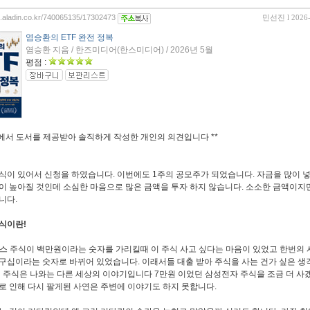
og.aladin.co.kr/740065135/17302473
민선진
l 2026
염승환의 ETF 완전 정복
염승환 지음 / 한즈미디어(한스미디어) / 2026년 5월
평점 :
에서 도서를 제공받아 솔직하게 작성한 개인의 의견입니다
**
식이 있어서 신청을 하였습니다
.
이번에도
1
주의 공모주가 되었습니다
.
자금을 많이 
이 높아질 것인데 소심한 마음으로 많은 금액을 투자 하지 않습니다
.
소소한 금액이지
봅니다
.
주식이란
!
스 주식이 백만원이라는 숫자를 가리킬때 이 주식 사고 싶다는 마음이 있었고 한번의 
구십이라는 숫자로 바뀌어 있었습니다
.
이래서들 대출 받아 주식을 사는 건가 싶은 생
 주식은 나와는 다른 세상의 이야기입니다
7
만원 이었던 삼성전자 주식을 조금 더 사
로 인해 다시 팔게된 사연은 주변에 이야기도 하지 못합니다
.