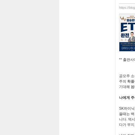
https://bl
**
출판사
공모주 소
주의 확률
기대해 
나에게 
SK
하이닉
을때는 백
니다
.
역시
다가 무지