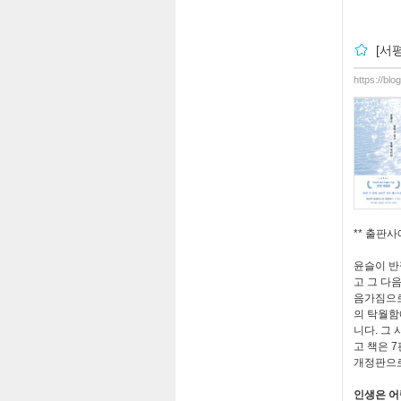
[서
https://bl
**
출판사
윤슬이 반
고 그 다
음가짐으로
의 탁월
니다
.
그 
고 책은
7
개정판으
인생은 어