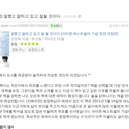
평] 잘했고 잘하고 있고 잘될 것이다
ｌ
마이리뷰
og.aladin.co.kr/740065135/17300548
민선진
l 2026
잘했고 잘하고 있고 잘 될 것이다 (아마존 베스트셀러 기념 전면 개정판)
정영욱 지음 / 부크럼 / 2022년 10월
평점 :
에서 도서를 제공받아 솔직하게 작성한 개인의 의견입니다
**
짝이는 책표지에서 위로를 느꼈다고 하면 너무 억지일까요
?
책을 선택할 때 가장 먼저
음 제목을 보죠
.
그런다음 책의 소개를 보고 지금 이 책이 읽고 싶은 이유를 떠올려 봅니
 책을 접하면 나도 모르게 책에 대한 애착이 형성이 됩니다
.
술술 읽혀나가는 책을 만
함에 에감탄합니다
. (
자화자찬
)
정영욱님의 에세이 집인 이 책은
2021
년
5
월
14
일에 세
시기에도 누군가에게 삶의 위안을 주고자 하는 마음으로 쓴 글이에게 많은 이들에게 위
판
5
쇄를 찍어낼 정도로 많은 이들에게 위로를 선사했습니다
.
아마존 베스트셀러 기념
로 제게 왔는데요
.
독보적인 에세이스트 정영욱이라는 수식어가 아주 어울리는 글이
렵지 않아