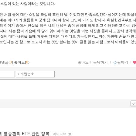
따스함이 있는 사람이라는 것입니다
.
인 처럼 글에 대한 소감을 확실히 표현해 낼 수 있다면 만족스럽겠다 싶어지는데 확실히
계는 이야기의 흐름을 어떻게 담아내야 할까 고민이 되기도 합니다
.
확실한건
4
부로 
의 이야기 중에서 현실을 담은 시의 내용은 좀더 궁금해 하게 되고 이해하려고 다시 읽
입니다
.
시는 좀더 가슴에 와 닿게 읽어야 하는 것임을 이번 시집을 통해서도 잠시 생각해
집에 대한 서평을 쓸때 머릿속 기획은 다 어디로 가는것인지
...
막상 자판에 손을 대면
보인다는 건 참으로 보고자 하는 것만 본다는 것이 글을 읽는 사람으로서 아쉬움이 
먼댓글(
0
)
좋아요(
0
)
좋아요
ｌ
공유하기
ｌ
찜하기
ｌ
평] 염승환의 ETF 완전 정복
ｌ
마이리뷰