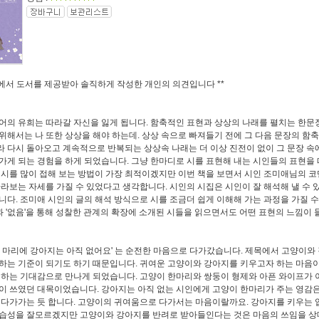
에서 도서를 제공받아 솔직하게 작성한 개인의 의견입니다
**
어의 유희는 따라갈 자신을 잃게 됩니다
.
함축적인 표현과 상상의 나래를 펼치는 한문
위해서는 나 또한 상상을 해야 하는데
.
상상 속으로 빠져들기 전에 그 다음 문장의 함
 다시 돌아오고 계속적으로 반복되는 상상속 나래는 더 이상 진전이 없이 그 문장 속
가게 되는 경험을 하게 되었습니다
.
그냥 한마디로 시를 표현해 내는 시인들의 표현을 
 시를 많이 접해 보는 방법이 가장 최적이겠지만 이번 책을 보면서 시인 조미애님의 코
바라보는 자세를 가질 수 있었다고 생각합니다
.
시인의 시집은 시인이 잘 해석해 낼 수 
습니다
.
조미애 시인의 글의 해석 방식으로 시를 조금더 쉽게 이해해 가는 과정을 가질 
과
'
없음
'
을 통해 성찰한 관계의 확장에 소개된 시들을 읽으면서도 어떤 표현의 느낌이 
 마리에 강아지는 아직 없어요
'
는 순전한 마음으로 다가갔습니다
.
제목에서 고양이와
하는 기준이 되기도 하기 때문입니다
.
귀여운 고양이와 강아지를 키우고자 하는 마음이
 하는 기대감으로 만나게 되었습니다
.
고양이 한마리와 쌍둥이 형제와 아픈 와이프가 
이 쓰였던 대목이었습니다
.
강아지는 아직 없는 시인에게 고양이 한마리가 주는 영감은
 다가가는 듯 합니다
.
고양이의 귀여움으로 다가서는 마음이랄까요
.
강아지를 키우는
습성을 잘모르겠지만 고양이와 강아지를 반려로 받아들인다는 것은 마음의 쓰임을 상