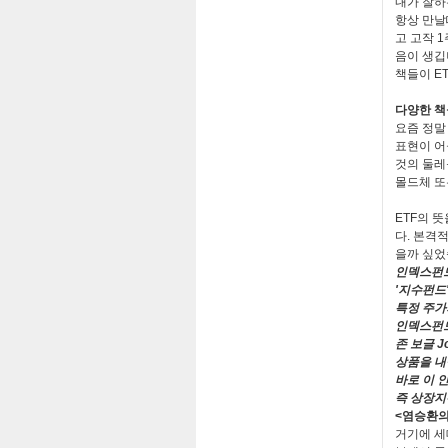
내가 잘하
항상 만
고 고작
1
음이 생
책들이
E
다양한 책
요즘 정말
표현이 어
것의 둘레
몰드체 또
ETF
의 뜻
다
.
본격적
을까 싶
인덱스펀
'
지수펀드
특정 주가
인덱스펀드
존 보글
Jo
상품을 내
바로 이 
즉 상장
<
염승환
거기에 세