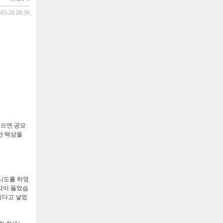
-05-28 20:38
넣으면 공모
만 떡상을
시도를 하였
각이 들었습
겠다고 넣었