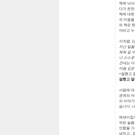
책에 낙서
다가 온전
책에 대한
의 마음을
의 책은 
야라고 누
이처럼
,
단
지난 일들
채워 갈 수
나 스스로
건네는 다
마음 깊은
<
잘했고 
잘했고 잘
사람에 대
관계의 어
의 이야기
습니다
.
에세이집이
작은 슬픔
안함을 가
넘치고
..